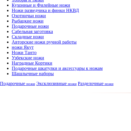
Кухонные и Филейные ножи
Ножи разведчика и финки НКВД
Охотничьи ножи
Рыбацкие ножи
Подарочные ножи
Сабельная заготовка
Складные ножи
Авторские ножи ручной работы
ножи Якут
Ножи Танто
Узбекские ножи
Наградные Кортики
Подарочные шкатулки и аксессуары к ножам
Шашлычные наборы
Подарочные
Эксклюзивные
Разделочные
ножи
ножи
ножи