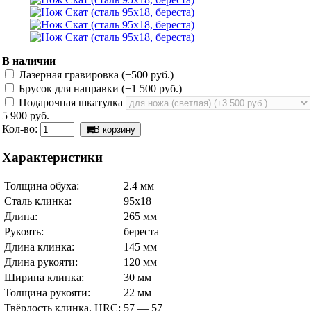
В наличии
Лазерная гравировка (+
500 руб.
)
Брусок для направки (+
1 500 руб.
)
Подарочная шкатулка
5 900 руб.
Кол-во:
В корзину
Характеристики
Толщина обуха:
2.4 мм
Сталь клинка:
95х18
Длина:
265 мм
Рукоять:
береста
Длина клинка:
145 мм
Длина рукояти:
120 мм
Ширина клинка:
30 мм
Толщина рукояти:
22 мм
Твёрдость клинка, HRC:
57 — 57