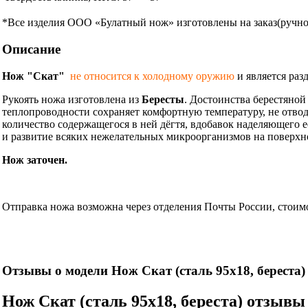
*Все изделия ООО «Булатный нож» изготовлены на заказ(ручной
Описание
Нож "Скат"
не относится к холодному оружию
и является ра
Рукоять ножа изготовлена из
Бересты
. Достоинства берестяной
теплопроводности сохраняет комфортную температуру, не отводя
количество содержащегося в ней дёгтя, вдобавок наделяющего 
и развитие всяких нежелательных микроорганизмов на поверхн
Нож заточен.
Информация об оплате и доставке ножа.
Отправка ножа возможна через отделения Почты России, стоимос
Нож
Отзывы о модели Нож Скат (сталь 95х18, береста)
Нож Скат (сталь 95х18, береста) отзывы