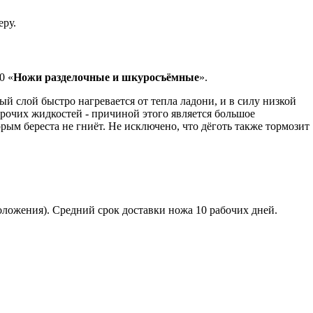
еру.
0 «
Ножи разделочные
и шкуросъёмные
».
ый слой быстро нагревается от тепла ладони, и в силу низкой
прочих жидкостей - причиной этого является большое
ым береста не гниёт. Не исключено, что дёготь также тормозит
оложения). Средний срок доставки ножа 10 рабочих дней.
том.