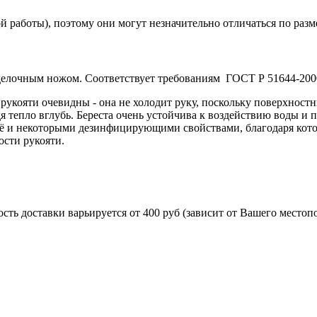
 работы), поэтому они могут незначительно отличаться по разм
зделочным ножом. Соответствует требованиям ГОСТ Р 51644-200
 рукояти очевидны - она не холодит руку, поскольку поверхностн
 тепло вглубь. Береста очень устойчива к воздействию воды и 
её и некоторыми дезинфицирующими свойствами, благодаря котор
ости рукояти.
ть доставки варьируется от 400 руб (зависит от Вашего местоп
 укомплектован ножнами из натуральной кожи и сертифика