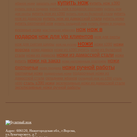
купить нож
купить нож s390
жбанов ножи
заказать нож
купить нож в подарок охотнику
купить нож в подарок
купить нож
купить нож из s390
купить
для охоты
купить нож из булатной стали
купить нож из дамасской стали
нож из дамаска
купить ножи
купить охотничий нож
купить складной нож
купить финку в подарок
нож в
нож
кухонные ножи
мастерская жбанова
подарок
нож для vip клиентов
нож для охоты
ножи
ножи
нож для снятия шкуры
ножи s390
нож на кухню
ворсма
ножи дамаск
ножи из s390 купить
ножи из булатной
ножи из дамасской стали
стали
ножи из дамаска
ножи
ножи на заказ
ножи
купить
ножи наложенным платежём
ножи ручной работы
охотничьи
ножи продажа
охотничьи ножи
подарочные ножи из
подарочные ножи
дамасской стали
складники жбанов
складной нож из s390
сталь
сталь s390 ножи
эксклюзивные ножи из дамасской стали
n690
эксклюзивные ножи ручной работы
Адрес: 606120, Нижегородская обл., г.Ворсма,
ул.Луначарского, д.7