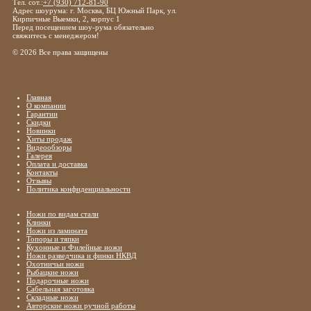
Тел. сот.:
+7 (930) 712-81-90
Адрес шоурума: г. Москва, БЦ Южный Парк, ул.
Кирпичные Выемки, 2, корпус 1
Перед посещением шоу-рума обязательно
свяжитесь с менеджером!
© 2026 Все права защищены
Главная
О компании
Гарантии
Скидки
Новинки
Хиты продаж
Видеообзоры
Галерея
Оплата и доставка
Контакты
Отзывы
Политика конфиденциальности
Ножи по видам стали
Клинки
Ножи из ламината
Топоры и тяпки
Кухонные и Филейные ножи
Ножи разведчика и финки НКВД
Охотничьи ножи
Рыбацкие ножи
Подарочные ножи
Сабельная заготовка
Складные ножи
Авторские ножи ручной работы