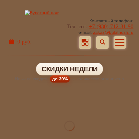
Контактный телефон:
Тел. сот.
+7 (930) 712-81-90
e-mail:
zakaz@bulatnozh.ru
0 руб.
СКИДКИ НЕДЕЛИ
Ножи со скидкой
до 30%
— количество ограничено