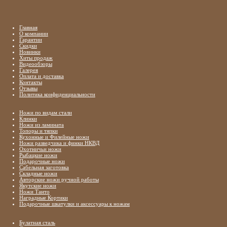
Главная
О компании
Гарантии
Скидки
Новинки
Хиты продаж
Видеообзоры
Галерея
Оплата и доставка
Контакты
Отзывы
Политика конфиденциальности
Ножи по видам стали
Клинки
Ножи из ламината
Топоры и тяпки
Кухонные и Филейные ножи
Ножи разведчика и финки НКВД
Охотничьи ножи
Рыбацкие ножи
Подарочные ножи
Сабельная заготовка
Складные ножи
Авторские ножи ручной работы
Якутские ножи
Ножи Танто
Наградные Кортики
Подарочные шкатулки и аксессуары к ножам
Булатная сталь