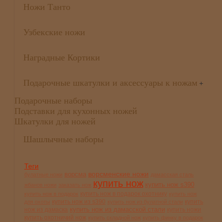
Ножи Танто
Узбекские ножи
Наградные Кортики
Подарочные шкатулки и аксессуары к ножам
+
Подарочные наборы
Подставки для кухонных ножей
Шкатулки для ножей
Шашлычные наборы
Теги
ворсменские ножи
ворсма
булатные ножи
дамасская сталь
купить нож
купить нож s390
жбанов ножи
заказать нож
купить нож в подарок охотнику
купить нож в подарок
купить нож
купить нож из s390
купить
для охоты
купить нож из булатной стали
купить нож из дамасской стали
нож из дамаска
купить ножи
купить охотничий нож
купить складной нож
купить финку в подарок