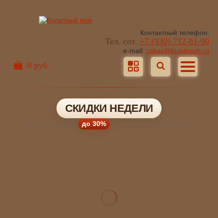
Контактный телефон:
Тел. сот.
+7 (930) 712-81-90
e-mail:
zakaz@bulatnozh.ru
0 руб.
СКИДКИ НЕДЕЛИ
Ножи со скидкой
до 30%
— количество ограничено