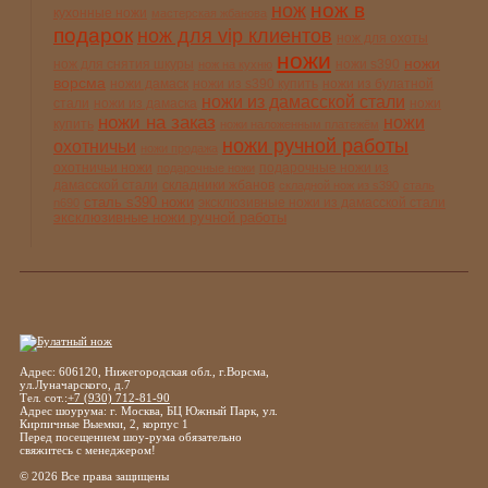
нож в
нож
кухонные ножи
мастерская жбанова
подарок
нож для vip клиентов
нож для охоты
ножи
ножи
нож для снятия шкуры
ножи s390
нож на кухню
ворсма
ножи дамаск
ножи из s390 купить
ножи из булатной
ножи из дамасской стали
стали
ножи из дамаска
ножи
ножи на заказ
ножи
купить
ножи наложенным платежём
ножи ручной работы
охотничьи
ножи продажа
охотничьи ножи
подарочные ножи из
подарочные ножи
дамасской стали
складники жбанов
складной нож из s390
сталь
сталь s390 ножи
эксклюзивные ножи из дамасской стали
n690
эксклюзивные ножи ручной работы
Адрес: 606120, Нижегородская обл., г.Ворсма,
ул.Луначарского, д.7
Тел. сот.:
+7 (930) 712-81-90
Адрес шоурума: г. Москва, БЦ Южный Парк, ул.
Кирпичные Выемки, 2, корпус 1
Перед посещением шоу-рума обязательно
свяжитесь с менеджером!
© 2026 Все права защищены