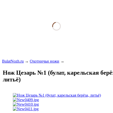
BulatNozh.ru
→
Охотничьи ножи
→
Нож Цезарь №1 (булат, карельская берё
литьё)