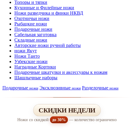
Топоры и тяпки
Кухонные и Филейные ножи
Ножи разведчика и финки НКВД
Охотничьи ножи
Рыбацкие ножи
Подарочные ножи
Сабельная заготовка
Складные ножи
Авторские ножи ручной работы
ножи Якут
Ножи Танто
Узбекские ножи
Наградные Кортики
Подарочные шкатулки и аксессуары к ножам
Шашлычные наборы
Подарочные
Эксклюзивные
Разделочные
ножи
ножи
ножи
СКИДКИ НЕДЕЛИ
Ножи со скидкой
до 30%
— количество ограничено