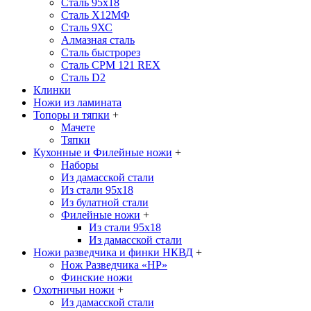
Сталь 95х18
Сталь Х12МФ
Сталь 9ХС
Алмазная сталь
Сталь быстрорез
Сталь CPM 121 REX
Сталь D2
Клинки
Ножи из ламината
Топоры и тяпки
+
Мачете
Тяпки
Кухонные и Филейные ножи
+
Наборы
Из дамасской стали
Из стали 95х18
Из булатной стали
Филейные ножи
+
Из стали 95х18
Из дамасской стали
Ножи разведчика и финки НКВД
+
Нож Разведчика «НР»
Финские ножи
Охотничьи ножи
+
Из дамасской стали