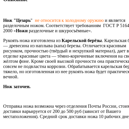
Нож "Цезарь
"
не относится к холодному оружию
и является
разделочным ножом. Соответствует требованиям ГОСТ Р 5164
2000 «
Ножи
разделочные и шкуросъёмные».
Рукоять ножа изготовлена из
Карельской берёзы
. Карельская 
— древесина из наплыва (капа) березы. Отличается красивым
рисунком, прочностью (твёрдый и нехрупкий материал), дает в
отделке красивые цвета — тёмно-коричневые включения на св
жёлтом фоне. Кроме своей высокой прочности она практическ
совсем не подвластна коррозии. Обрабатывается карельская бе
тяжело, но изготовленная из нее рукоять ножа будет практичес
вечной.
Нож заточен.
Информация об оплате и доставке ножа.
Отправка ножа возможна через отделения Почты России, стои
доставки варьируется от 200 до 500 руб (зависит от Вашего
местаположения). Средний срок доставки ножа 10 рабочих дне
Нож укомплектован ножнами из натуральной кожи и