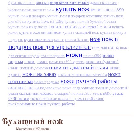
ворсменские ножи
ворсма
дамасская сталь
булатные ножи
купить нож
купить нож s390
жбанов ножи
заказать нож
купить нож в подарок
купить нож в подарок охотнику
купить нож
купить нож из s390
для охоты
купить нож из булатной стали
купить нож из дамасской стали
купить нож из дамаска
купить
ножи
купить охотничий нож
купить складной нож
купить финку в
нож в
нож
кухонные ножи
подарок
мастерская жбанова
подарок
нож для vip клиентов
нож для охоты
нож
ножи
ножи
для снятия шкуры
нож на кухню
ножи s390
ворсма
ножи дамаск
ножи из s390 купить
ножи из булатной
ножи из дамасской стали
стали
ножи из дамаска
ножи
ножи на заказ
ножи
купить
ножи наложенным платежём
ножи ручной работы
охотничьи
ножи продажа
охотничьи ножи
подарочные ножи
подарочные ножи из дамасской
сталь
стали
складники жбанов
складной нож из s390
сталь n690
s390 ножи
эксклюзивные ножи из дамасской стали
эксклюзивные ножи ручной работы