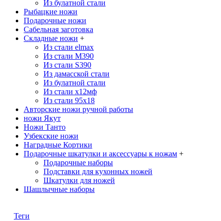
Из булатной стали
Рыбацкие ножи
Подарочные ножи
Сабельная заготовка
Складные ножи
+
Из стали elmax
Из стали М390
Из стали S390
Из дамасской стали
Из булатной стали
Из стали х12мф
Из стали 95х18
Авторские ножи ручной работы
ножи Якут
Ножи Танто
Узбекские ножи
Наградные Кортики
Подарочные шкатулки и аксессуары к ножам
+
Подарочные наборы
Подставки для кухонных ножей
Шкатулки для ножей
Шашлычные наборы
Теги