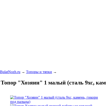
BulatNozh.ru
→
Топоры и тяпки
→
Топор "Хозяин" 1 малый (сталь 9хс, кам