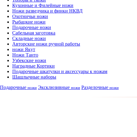
Кухонные и Филейные ножи
Ножи разведчика и финки НКВД
Охотничьи ножи
Рыбацкие ножи
Подарочные ножи
Сабельная заготовка
Складные ножи
Авторские ножи ручной работы
ножи Якут
Ножи Танто
Узбекские ножи
Наградные Кортики
Подарочные шкатулки и аксессуары к ножам
Шашлычные наборы
Подарочные
Эксклюзивные
Разделочные
ножи
ножи
ножи