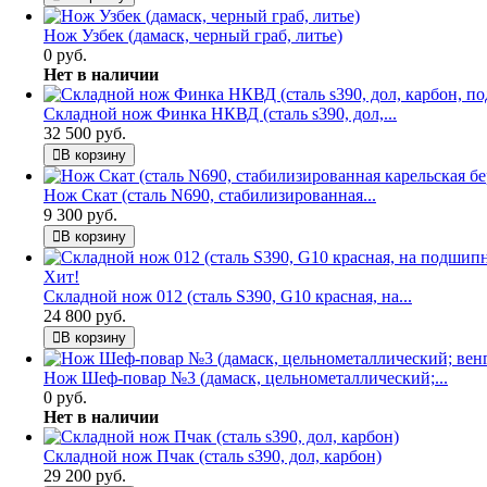
Нож Узбек (дамаск, черный граб, литье)
0 руб.
Нет в наличии
Складной нож Финка НКВД (сталь s390, дол,...
32 500 руб.
В корзину
Нож Скат (сталь N690, стабилизированная...
9 300 руб.
В корзину
Хит!
Складной нож 012 (сталь S390, G10 красная, на...
24 800 руб.
В корзину
Нож Шеф-повар №3 (дамаск, цельнометаллический;...
0 руб.
Нет в наличии
Складной нож Пчак (сталь s390, дол, карбон)
29 200 руб.