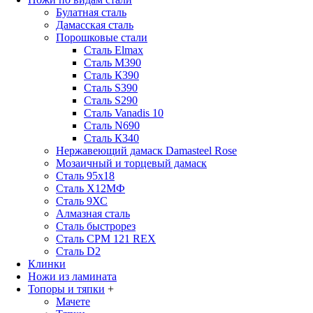
Булатная сталь
Дамасская сталь
Порошковые стали
Сталь Elmax
Сталь М390
Сталь К390
Сталь S390
Сталь S290
Сталь Vanadis 10
Сталь N690
Сталь К340
Нержавеющий дамаск Damasteel Rose
Мозаичный и торцевый дамаск
Сталь 95х18
Сталь Х12МФ
Сталь 9ХС
Алмазная сталь
Сталь быстрорез
Сталь CPM 121 REX
Сталь D2
Клинки
Ножи из ламината
Топоры и тяпки
+
Мачете