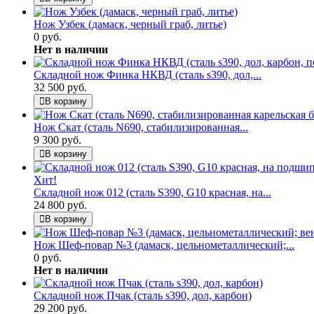
Нож Узбек (дамаск, черный граб, литье)
0 руб.
Нет в наличии
Складной нож Финка НКВД (сталь s390, дол,...
32 500 руб.
В корзину
Нож Скат (сталь N690, стабилизированная...
9 300 руб.
В корзину
Хит!
Складной нож 012 (сталь S390, G10 красная, на...
24 800 руб.
В корзину
Нож Шеф-повар №3 (дамаск, цельнометаллический;...
0 руб.
Нет в наличии
Складной нож Пчак (сталь s390, дол, карбон)
29 200 руб.