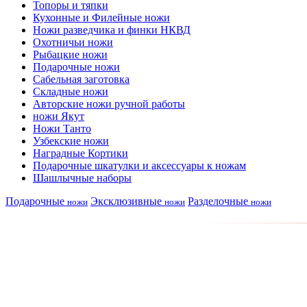
Топоры и тяпки
Кухонные и Филейные ножи
Ножи разведчика и финки НКВД
Охотничьи ножи
Рыбацкие ножи
Подарочные ножи
Сабельная заготовка
Складные ножи
Авторские ножи ручной работы
ножи Якут
Ножи Танто
Узбекские ножи
Наградные Кортики
Подарочные шкатулки и аксессуары к ножам
Шашлычные наборы
Подарочные
Эксклюзивные
Разделочные
ножи
ножи
ножи