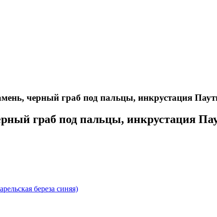
амень, черный граб под пальцы, инкрустация Паут
 черный граб под пальцы, инкрустация П