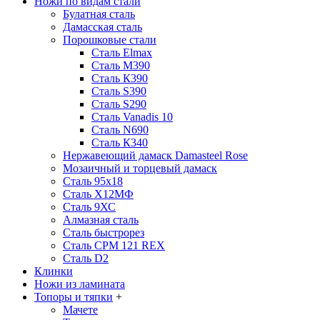
Ножи по видам стали
Булатная сталь
Дамасская сталь
Порошковые стали
Сталь Elmax
Сталь М390
Сталь К390
Сталь S390
Сталь S290
Сталь Vanadis 10
Сталь N690
Сталь К340
Нержавеющий дамаск Damasteel Rose
Мозаичный и торцевый дамаск
Сталь 95х18
Сталь Х12МФ
Сталь 9ХС
Алмазная сталь
Сталь быстрорез
Сталь CPM 121 REX
Сталь D2
Клинки
Ножи из ламината
Топоры и тяпки
+
Мачете