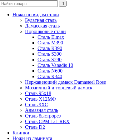
Ножи по видам стали
Булатная сталь
Дамасская сталь
Порошковые стали
Сталь Elmax
Сталь М390
Сталь К390
Сталь S390
Сталь S290
Сталь Vanadis 10
Сталь N690
Сталь К340
Нержавеющий дамаск Damasteel Rose
Мозаичный и торцевый дамаск
Сталь 95х18
Сталь Х12МФ
Сталь 9ХС
Алмазная сталь
Сталь быстрорез
Сталь CPM 121 REX
Сталь D2
Клинки
Ножи из ламината