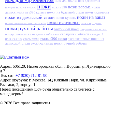
нож для охоты
нож для снятия
ножи
ножи ворсма
шкуры
нож на кухню
ножи s390
ножи
дамаск
ножи из s390 купить
ножи из булатной стали
ножи из дамаска
ножи на заказ
ножи из дамасской стали
ножи купить
ножи охотничьи
ножи наложенным платежём
ножи продажа
ножи ручной работы
охотничьи ножи
подарочные ножи
подарочные ножи из дамасской стали
складники жбанов
складной
сталь s390 ножи
нож из s390
сталь n690
эксклюзивные ножи из
эксклюзивные ножи ручной работы
дамасской стали
Адрес: 606120, Нижегородская обл., г.Ворсма, ул.Луначарского,
д.7
Тел. сот.:
+7 (930) 712-81-90
Адрес шоурума: г. Москва, БЦ Южный Парк, ул. Кирпичные
Выемки, 2, корпус 1
Перед посещением шоу-рума обязательно свяжитесь с
менеджером!
© 2026 Все права защищены