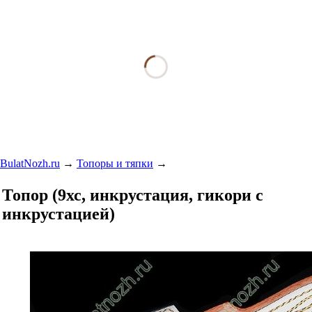
BulatNozh.ru
→
Топоры и тяпки
→
Топор (9хс, инкрустация, гикори с
инкрустацией)