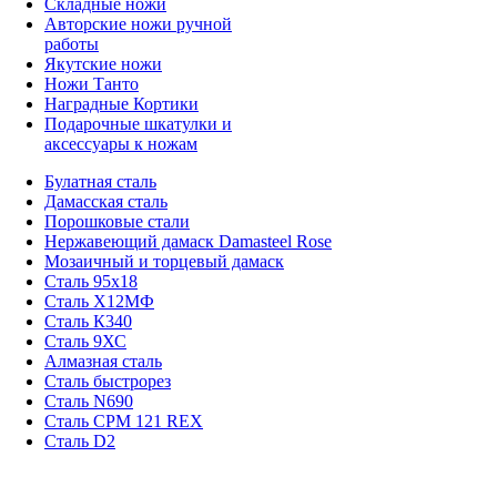
Складные ножи
Авторские ножи ручной
работы
Якутские ножи
Ножи Танто
Наградные Кортики
Подарочные шкатулки и
аксессуары к ножам
Булатная сталь
Дамасская сталь
Порошковые стали
Нержавеющий дамаск Damasteel Rose
Мозаичный и торцевый дамаск
Сталь 95х18
Сталь Х12МФ
Сталь К340
Сталь 9ХС
Алмазная сталь
Сталь быстрорез
Сталь N690
Сталь CPM 121 REX
Сталь D2