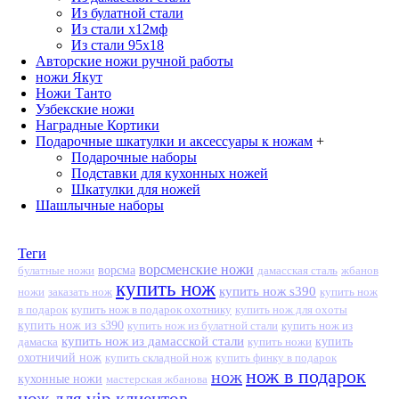
Из булатной стали
Из стали х12мф
Из стали 95х18
Авторские ножи ручной работы
ножи Якут
Ножи Танто
Узбекские ножи
Наградные Кортики
Подарочные шкатулки и аксессуары к ножам
+
Подарочные наборы
Подставки для кухонных ножей
Шкатулки для ножей
Шашлычные наборы
Теги
ворсменские ножи
ворсма
дамасская сталь
жбанов
булатные ножи
купить нож
купить нож s390
ножи
заказать нож
купить нож
в подарок
купить нож в подарок охотнику
купить нож для охоты
купить нож из s390
купить нож из
купить нож из булатной стали
купить нож из дамасской стали
дамаска
купить ножи
купить
охотничий нож
купить складной нож
купить финку в подарок
нож в подарок
нож
кухонные ножи
мастерская жбанова
нож для vip клиентов