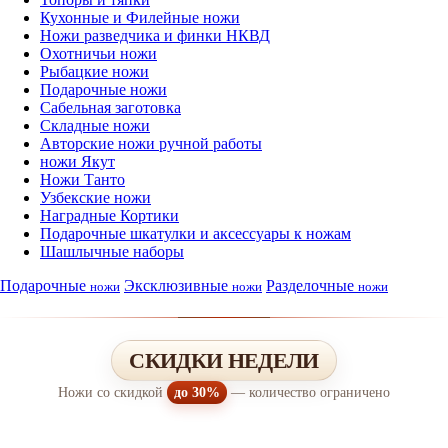
Кухонные и Филейные ножи
Ножи разведчика и финки НКВД
Охотничьи ножи
Рыбацкие ножи
Подарочные ножи
Сабельная заготовка
Складные ножи
Авторские ножи ручной работы
ножи Якут
Ножи Танто
Узбекские ножи
Наградные Кортики
Подарочные шкатулки и аксессуары к ножам
Шашлычные наборы
Подарочные
Эксклюзивные
Разделочные
ножи
ножи
ножи
СКИДКИ НЕДЕЛИ
Ножи со скидкой
до 30%
— количество ограничено