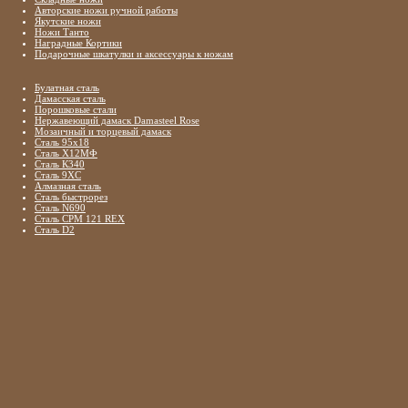
Авторские ножи ручной работы
Якутские ножи
Ножи Танто
Наградные Кортики
Подарочные шкатулки и аксессуары к ножам
Булатная сталь
Дамасская сталь
Порошковые стали
Нержавеющий дамаск Damasteel Rose
Мозаичный и торцевый дамаск
Сталь 95х18
Сталь Х12МФ
Сталь К340
Сталь 9ХС
Алмазная сталь
Сталь быстрорез
Сталь N690
Сталь CPM 121 REX
Сталь D2