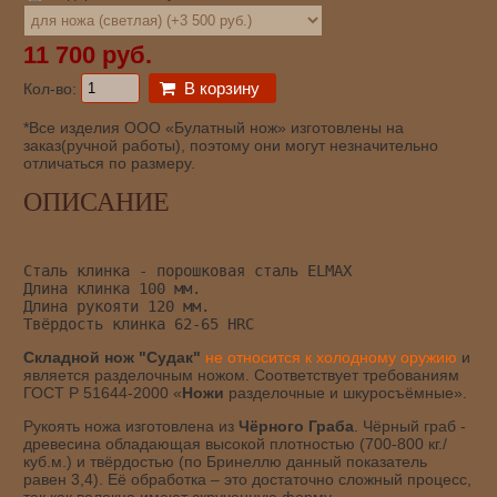
11 700 руб.
В корзину
Кол-во:
*Все изделия ООО «Булатный нож» изготовлены на
заказ(ручной работы), поэтому они могут незначительно
отличаться по размеру.
ОПИСАНИЕ
Сталь клинка - порошковая сталь ELMAX
Длина клинка 100 мм.
Длина рукояти 120 мм.
Твёрдость клинка 62-65 HRC
Складной нож "Судак"
не относится к холодному оружию
и
является разделочным ножом. Соответствует требованиям
ГОСТ Р 51644-2000 «
Ножи
разделочные и шкуросъёмные».
Рукоять ножа изготовлена из
Чёрного Граба
. Чёрный граб -
древесина обладающая высокой плотностью (700-800 кг./
куб.м.) и твёрдостью (по Бринеллю данный показатель
равен 3,4). Её обработка – это достаточно сложный процесс,
так как волокна имеют скрученную форму.