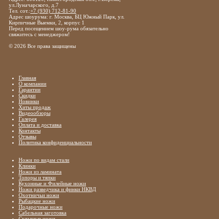
ул.Луначарского, д.7
Тел. сот.:
+7 (930) 712-81-90
Адрес шоурума: г. Москва, БЦ Южный Парк, ул.
Кирпичные Выемки, 2, корпус 1
Перед посещением шоу-рума обязательно
свяжитесь с менеджером!
© 2026 Все права защищены
Главная
О компании
Гарантии
Скидки
Новинки
Хиты продаж
Видеообзоры
Галерея
Оплата и доставка
Контакты
Отзывы
Политика конфиденциальности
Ножи по видам стали
Клинки
Ножи из ламината
Топоры и тяпки
Кухонные и Филейные ножи
Ножи разведчика и финки НКВД
Охотничьи ножи
Рыбацкие ножи
Подарочные ножи
Сабельная заготовка
Складные ножи