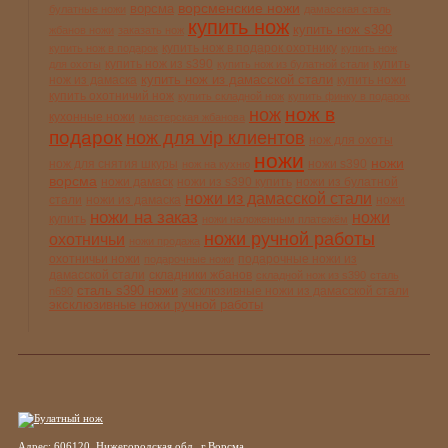
ворсменские ножи
ворсма
булатные ножи
дамасская сталь
купить нож
купить нож s390
жбанов ножи
заказать нож
купить нож в подарок охотнику
купить нож в подарок
купить нож
купить нож из s390
купить
для охоты
купить нож из булатной стали
купить нож из дамасской стали
нож из дамаска
купить ножи
купить охотничий нож
купить складной нож
купить финку в подарок
нож в
нож
кухонные ножи
мастерская жбанова
подарок
нож для vip клиентов
нож для охоты
ножи
ножи
нож для снятия шкуры
ножи s390
нож на кухню
ворсма
ножи дамаск
ножи из s390 купить
ножи из булатной
ножи из дамасской стали
стали
ножи из дамаска
ножи
ножи на заказ
ножи
купить
ножи наложенным платежём
ножи ручной работы
охотничьи
ножи продажа
охотничьи ножи
подарочные ножи из
подарочные ножи
дамасской стали
складники жбанов
складной нож из s390
сталь
сталь s390 ножи
эксклюзивные ножи из дамасской стали
n690
эксклюзивные ножи ручной работы
Адрес: 606120, Нижегородская обл., г.Ворсма,