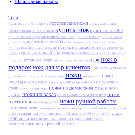
Шашлычные наборы
Теги
ворсменские ножи
ворсма
дамасская сталь
булатные ножи
купить нож
купить нож s390
жбанов ножи
заказать нож
купить нож в подарок
купить нож в подарок охотнику
купить нож
купить нож из s390
для охоты
купить нож из булатной стали
купить нож из дамасской стали
купить нож из дамаска
купить
ножи
купить охотничий нож
купить складной нож
купить финку в
нож в
нож
кухонные ножи
подарок
мастерская жбанова
подарок
нож для vip клиентов
нож для охоты
нож
ножи
ножи
для снятия шкуры
нож на кухню
ножи s390
ворсма
ножи дамаск
ножи из s390 купить
ножи из булатной
ножи из дамасской стали
стали
ножи из дамаска
ножи
ножи на заказ
ножи
купить
ножи наложенным платежём
ножи ручной работы
охотничьи
ножи продажа
охотничьи ножи
подарочные ножи
подарочные ножи из дамасской
сталь
стали
складники жбанов
складной нож из s390
сталь n690
s390 ножи
эксклюзивные ножи из дамасской стали
эксклюзивные ножи ручной работы