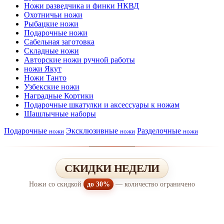
Ножи разведчика и финки НКВД
Охотничьи ножи
Рыбацкие ножи
Подарочные ножи
Сабельная заготовка
Складные ножи
Авторские ножи ручной работы
ножи Якут
Ножи Танто
Узбекские ножи
Наградные Кортики
Подарочные шкатулки и аксессуары к ножам
Шашлычные наборы
Подарочные
Эксклюзивные
Разделочные
ножи
ножи
ножи
СКИДКИ НЕДЕЛИ
Ножи со скидкой
до 30%
— количество ограничено