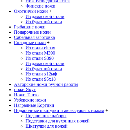
Нож Разведчика «НР»
Финские ножи
Охотничьи ножи
+
Из дамасской стали
Из булатной стали
Рыбацкие ножи
Подарочные ножи
Сабельная заготовка
Складные ножи
+
Из стали elmax
Из стали М390
Из стали S390
Из дамасской стали
Из булатной стали
Из стали х12мф
Из стали 95х18
Авторские ножи ручной работы
ножи Якут
Ножи Танто
Узбекские ножи
Наградные Кортики
Подарочные шкатулки и аксессуары к ножам
+
Подарочные наборы
Подставки для кухонных ножей
Шкатулки для ножей