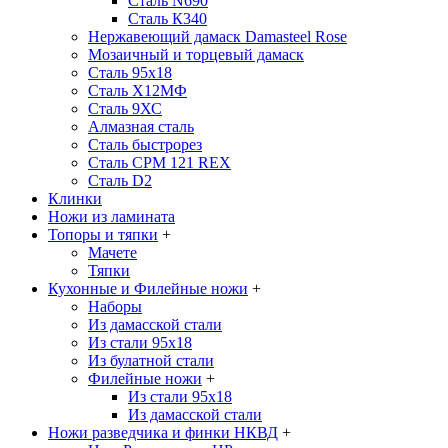
Сталь N690
Сталь К340
Нержавеющий дамаск Damasteel Rose
Мозаичный и торцевый дамаск
Сталь 95х18
Сталь Х12МФ
Сталь 9ХС
Алмазная сталь
Сталь быстрорез
Сталь CPM 121 REX
Сталь D2
Клинки
Ножи из ламината
Топоры и тяпки
+
Мачете
Тяпки
Кухонные и Филейные ножи
+
Наборы
Из дамасской стали
Из стали 95х18
Из булатной стали
Филейные ножи
+
Из стали 95х18
Из дамасской стали
Ножи разведчика и финки НКВД
+