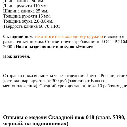
Длина клинка 80 мм.
Длина рукояти 110 мм.
Ширина клинка 25 мм.
Толщина рукояти 15 мм.
Толщина обуха 2,8-3,8мм.
Твёрдость клинка 66-70 HRC
Складной нож
не относится к холодному оружию
и является
разделочным ножом. Соответствует требованиям ГОСТ Р 5164
2000 «
Ножи разделочные и шкуросъёмные
».
Нож заточен.
Информация об оплате и доставке ножа.
Отправка ножа возможна через отделения Почты России, стои
доставки варьируется от 300 руб (зависит от Вашего
местоположения). Средний срок доставки ножа 10 рабочих дне
Нож укомплектован ножнами из натуральной кожи и
сертификатом.
Отзывы о модели Складной нож 018 (сталь S390,
черный, на подшипниках)