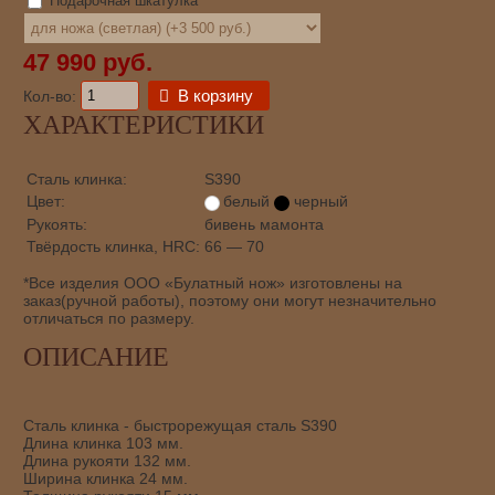
Подарочная шкатулка
47 990 руб.
В корзину
Кол-во:
ХАРАКТЕРИСТИКИ
Сталь клинка:
S390
Цвет:
белый
черный
Рукоять:
бивень мамонта
Твёрдость клинка, HRC:
66 — 70
*Все изделия ООО «Булатный нож» изготовлены на
заказ(ручной работы), поэтому они могут незначительно
отличаться по размеру.
ОПИСАНИЕ
Сталь клинка - быстрорежущая сталь S390
Длина клинка 103 мм.
Длина рукояти 132 мм.
Ширина клинка 24 мм.