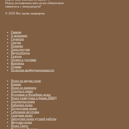
Перед посещением шоу-рума обязательно
свяжитесь с менеджером!
© 2026 Все права защищены
Главная
О компании
Гарантии
Скидки
Новинки
Хиты продаж
Видеообзоры
Галерея
Оплата и доставка
Контакты
Отзывы
Политика конфиденциальности
Ножи по видам стали
Клинки
Ножи из ламината
Топоры и тяпки
Кухонные и Филейные ножи
Ножи разведчика и финки НКВД
Охотничьи ножи
Рыбацкие ножи
Подарочные ножи
Сабельная заготовка
Складные ножи
Авторские ножи ручной работы
Якутские ножи
Ножи Танто
Наградные Кортики