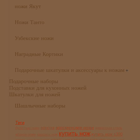
ножи Якут
Ножи Танто
Узбекские ножи
Наградные Кортики
Подарочные шкатулки и аксессуары к ножам
+
Подарочные наборы
Подставки для кухонных ножей
Шкатулки для ножей
Шашлычные наборы
Теги
ворсменские ножи
ворсма
булатные ножи
дамасская сталь
купить нож
купить нож s390
жбанов ножи
заказать нож
купить нож в подарок охотнику