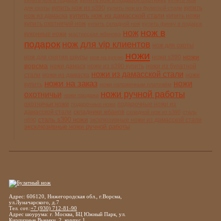
купить нож в подарок
купить нож
купить нож из s390
купить
для охоты
купить нож из булатной стали
купить нож из дамасской стали
нож из дамаска
купить ножи
купить охотничий нож
купить складной нож
купить финку в подарок
нож в
нож
кухонные ножи
мастерская жбанова
подарок
нож для vip клиентов
нож для охоты
ножи
ножи
нож для снятия шкуры
ножи s390
нож на кухню
ворсма
ножи дамаск
ножи из s390 купить
ножи из булатной
ножи из дамасской стали
стали
ножи из дамаска
ножи
ножи на заказ
ножи
купить
ножи наложенным платежём
ножи ручной работы
охотничьи
ножи продажа
охотничьи ножи
подарочные ножи из
подарочные ножи
дамасской стали
складники жбанов
складной нож из s390
сталь
сталь s390 ножи
эксклюзивные ножи из дамасской стали
n690
эксклюзивные ножи ручной работы
Адрес: 606120, Нижегородская обл., г.Ворсма,
ул.Луначарского, д.7
Тел. сот.:
+7 (930) 712-81-90
Адрес шоурума: г. Москва, БЦ Южный Парк, ул.
Кирпичные Выемки, 2, корпус 1