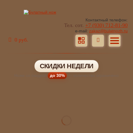
Контактный телефон:
Тел. сот.
+7 (930) 712-81-90
e-mail:
zakaz@bulatnozh.ru
0 руб.
СКИДКИ НЕДЕЛИ
Ножи со скидкой
до 30%
— количество ограничено