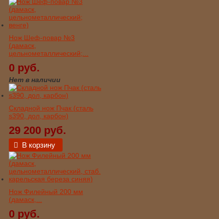
Нож Шеф-повар №3
(дамаск,
цельнометаллический;...
0 руб.
Нет в наличии
Складной нож Пчак (сталь
s390, дол, карбон)
29 200 руб.
В корзину
Нож Филейный 200 мм
(дамаск,...
0 руб.