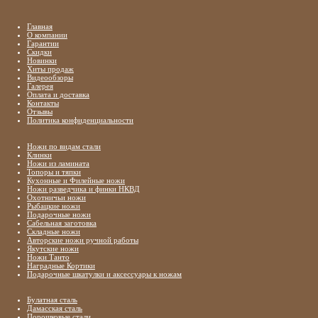
Главная
О компании
Гарантии
Скидки
Новинки
Хиты продаж
Видеообзоры
Галерея
Оплата и доставка
Контакты
Отзывы
Политика конфиденциальности
Ножи по видам стали
Клинки
Ножи из ламината
Топоры и тяпки
Кухонные и Филейные ножи
Ножи разведчика и финки НКВД
Охотничьи ножи
Рыбацкие ножи
Подарочные ножи
Сабельная заготовка
Складные ножи
Авторские ножи ручной работы
Якутские ножи
Ножи Танто
Наградные Кортики
Подарочные шкатулки и аксессуары к ножам
Булатная сталь
Дамасская сталь
Порошковые стали