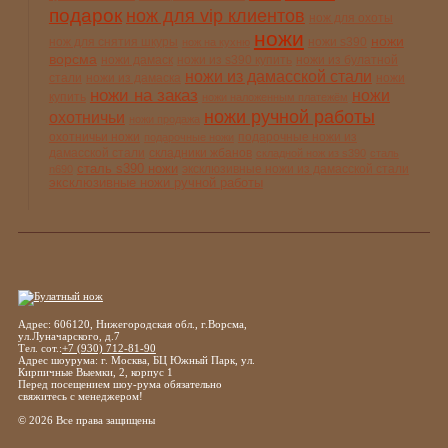
подарок
нож для vip клиентов
нож для охоты
ножи
ножи
нож для снятия шкуры
ножи s390
нож на кухню
ворсма
ножи дамаск
ножи из s390 купить
ножи из булатной
ножи из дамасской стали
стали
ножи из дамаска
ножи
ножи на заказ
ножи
купить
ножи наложенным платежём
ножи ручной работы
охотничьи
ножи продажа
охотничьи ножи
подарочные ножи из
подарочные ножи
дамасской стали
складники жбанов
складной нож из s390
сталь
сталь s390 ножи
эксклюзивные ножи из дамасской стали
n690
эксклюзивные ножи ручной работы
Адрес: 606120, Нижегородская обл., г.Ворсма,
ул.Луначарского, д.7
Тел. сот.:
+7 (930) 712-81-90
Адрес шоурума: г. Москва, БЦ Южный Парк, ул.
Кирпичные Выемки, 2, корпус 1
Перед посещением шоу-рума обязательно
свяжитесь с менеджером!
© 2026 Все права защищены