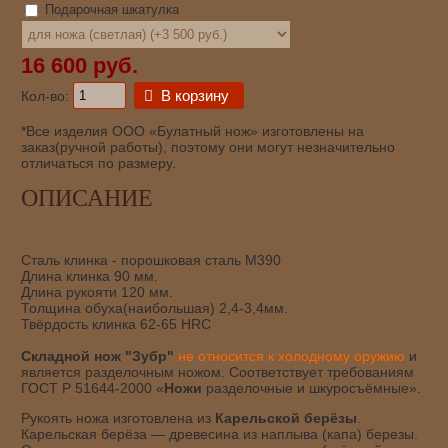
Подарочная шкатулка
16 600 руб.
В корзину
Кол-во:
*Все изделия ООО «Булатный нож» изготовлены на
заказ(ручной работы), поэтому они могут незначительно
отличаться по размеру.
ОПИСАНИЕ
Сталь клинка - порошковая сталь М390
Длина клинка 90 мм.
Длина рукояти 120 мм.
Толщина обуха(наибольшая) 2,4-3,4мм.
Твёрдость клинка 62-65 HRC
Складной нож "Зубр"
не относится к холодному оружию
и
является разделочным ножом. Соответствует требованиям
ГОСТ Р 51644-2000 «
Ножи
разделочные и шкуросъёмные».
Рукоять ножа изготовлена из
Карельской берёзы
.
Карельская берёза — древесина из наплыва (капа) березы.