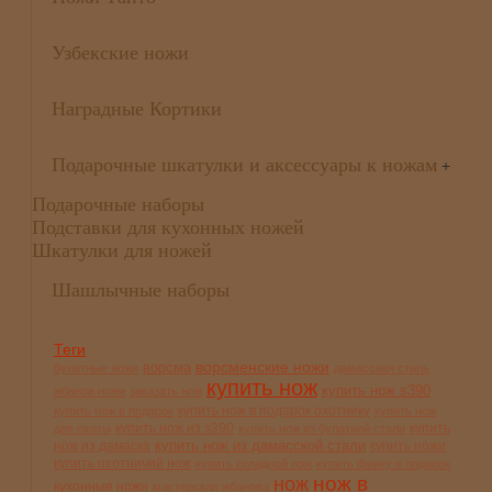
Узбекские ножи
Наградные Кортики
Подарочные шкатулки и аксессуары к ножам
+
Подарочные наборы
Подставки для кухонных ножей
Шкатулки для ножей
Шашлычные наборы
Теги
ворсменские ножи
ворсма
булатные ножи
дамасская сталь
купить нож
купить нож s390
жбанов ножи
заказать нож
купить нож в подарок охотнику
купить нож в подарок
купить нож
купить нож из s390
купить
для охоты
купить нож из булатной стали
купить нож из дамасской стали
нож из дамаска
купить ножи
купить охотничий нож
купить складной нож
купить финку в подарок
нож в
нож
кухонные ножи
мастерская жбанова