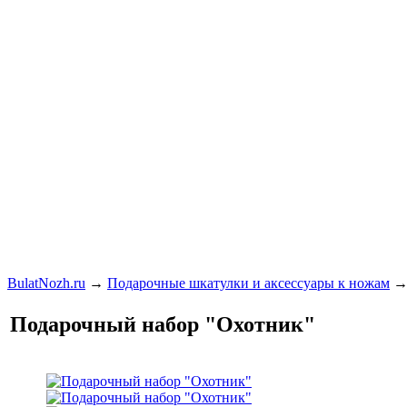
BulatNozh.ru
→
Подарочные шкатулки и аксессуары к ножам
Подарочный набор "Охотник"