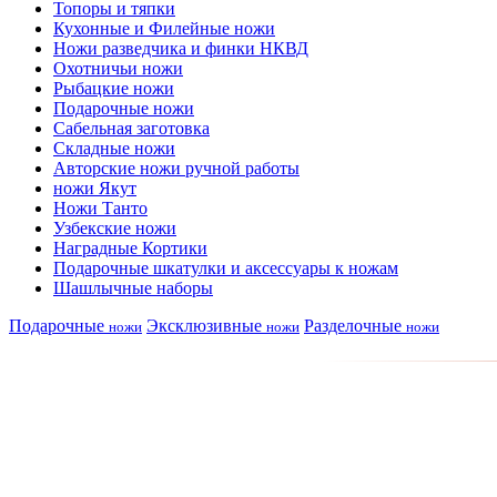
Топоры и тяпки
Кухонные и Филейные ножи
Ножи разведчика и финки НКВД
Охотничьи ножи
Рыбацкие ножи
Подарочные ножи
Сабельная заготовка
Складные ножи
Авторские ножи ручной работы
ножи Якут
Ножи Танто
Узбекские ножи
Наградные Кортики
Подарочные шкатулки и аксессуары к ножам
Шашлычные наборы
Подарочные
Эксклюзивные
Разделочные
ножи
ножи
ножи