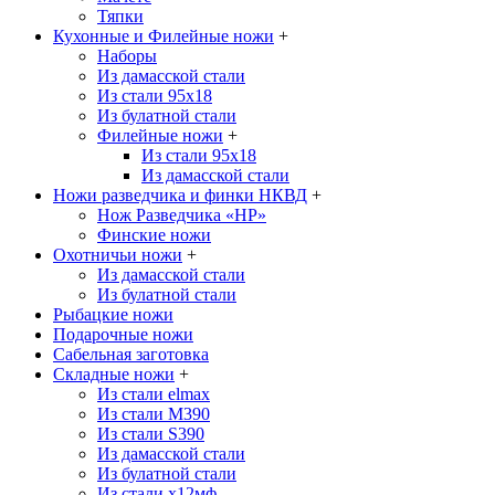
Тяпки
Кухонные и Филейные ножи
+
Наборы
Из дамасской стали
Из стали 95х18
Из булатной стали
Филейные ножи
+
Из стали 95х18
Из дамасской стали
Ножи разведчика и финки НКВД
+
Нож Разведчика «НР»
Финские ножи
Охотничьи ножи
+
Из дамасской стали
Из булатной стали
Рыбацкие ножи
Подарочные ножи
Сабельная заготовка
Складные ножи
+
Из стали elmax
Из стали М390
Из стали S390
Из дамасской стали
Из булатной стали
Из стали х12мф