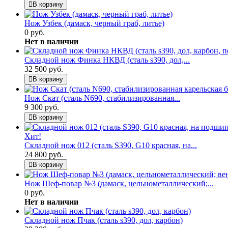
В корзину
Нож Узбек (дамаск, черный граб, литье)
0 руб.
Нет в наличии
Складной нож Финка НКВД (сталь s390, дол,...
32 500 руб.
В корзину
Нож Скат (сталь N690, стабилизированная...
9 300 руб.
В корзину
Хит!
Складной нож 012 (сталь S390, G10 красная, на...
24 800 руб.
В корзину
Нож Шеф-повар №3 (дамаск, цельнометаллический;...
0 руб.
Нет в наличии
Складной нож Пчак (сталь s390, дол, карбон)