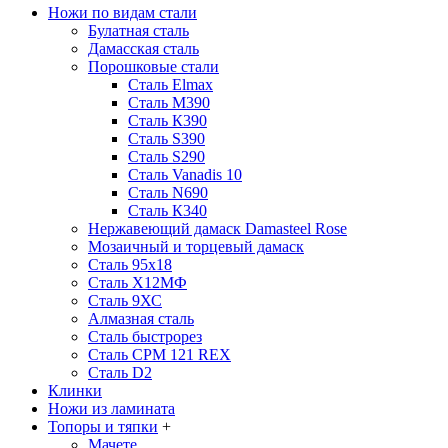
Ножи по видам стали
Булатная сталь
Дамасская сталь
Порошковые стали
Сталь Elmax
Сталь М390
Сталь К390
Сталь S390
Сталь S290
Сталь Vanadis 10
Сталь N690
Сталь К340
Нержавеющий дамаск Damasteel Rose
Мозаичный и торцевый дамаск
Сталь 95х18
Сталь Х12МФ
Сталь 9ХС
Алмазная сталь
Сталь быстрорез
Сталь CPM 121 REX
Сталь D2
Клинки
Ножи из ламината
Топоры и тяпки
+
Мачете