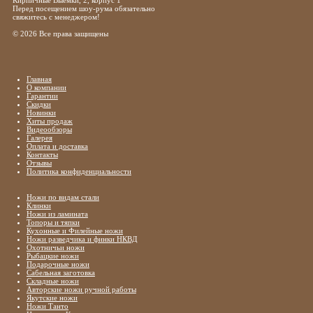
Кирпичные Выемки, 2, корпус 1
Перед посещением шоу-рума обязательно
свяжитесь с менеджером!
© 2026 Все права защищены
Главная
О компании
Гарантии
Скидки
Новинки
Хиты продаж
Видеообзоры
Галерея
Оплата и доставка
Контакты
Отзывы
Политика конфиденциальности
Ножи по видам стали
Клинки
Ножи из ламината
Топоры и тяпки
Кухонные и Филейные ножи
Ножи разведчика и финки НКВД
Охотничьи ножи
Рыбацкие ножи
Подарочные ножи
Сабельная заготовка
Складные ножи
Авторские ножи ручной работы
Якутские ножи
Ножи Танто