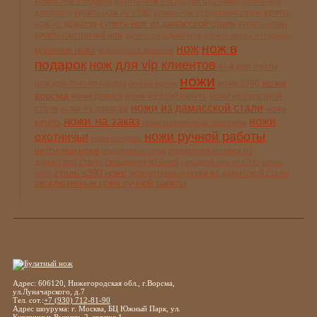
купить нож в подарок охотнику
купить нож в подарок
купить нож
купить нож из s390
купить
для охоты
купить нож из булатной стали
купить нож из дамасской стали
нож из дамаска
купить ножи
купить охотничий нож
купить складной нож
купить финку в подарок
нож в
нож
кухонные ножи
мастерская жбанова
подарок
нож для vip клиентов
нож для охоты
ножи
ножи
нож для снятия шкуры
ножи s390
нож на кухню
ворсма
ножи дамаск
ножи из s390 купить
ножи из булатной
ножи из дамасской стали
стали
ножи из дамаска
ножи
ножи на заказ
ножи
купить
ножи наложенным платежём
ножи ручной работы
охотничьи
ножи продажа
охотничьи ножи
подарочные ножи из
подарочные ножи
дамасской стали
складники жбанов
складной нож из s390
сталь
сталь s390 ножи
эксклюзивные ножи из дамасской стали
n690
эксклюзивные ножи ручной работы
Адрес: 606120, Нижегородская обл., г.Ворсма,
ул.Луначарского, д.7
Тел. сот.:
+7 (930) 712-81-90
Адрес шоурума: г. Москва, БЦ Южный Парк, ул.