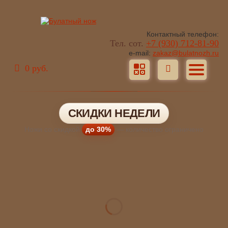
Контактный телефон:
Тел. сот.
+7 (930) 712-81-90
e-mail:
zakaz@bulatnozh.ru
0 руб.
СКИДКИ НЕДЕЛИ
Ножи со скидкой
до 30%
— количество ограничено