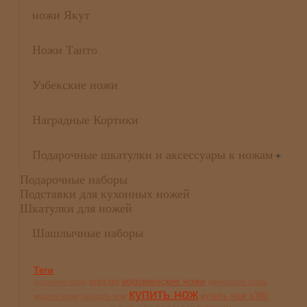
ножи Якут
Ножи Танто
Узбекские ножи
Наградные Кортики
Подарочные шкатулки и аксессуары к ножам
+
Подарочные наборы
Подставки для кухонных ножей
Шкатулки для ножей
Шашлычные наборы
Теги
ворсменские ножи
ворсма
булатные ножи
дамасская сталь
купить нож
купить нож s390
жбанов ножи
заказать нож