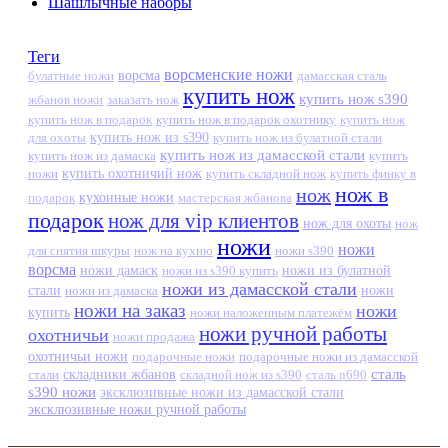
Шашлычные наборы
Теги
ворсменские ножи
ворсма
дамасская сталь
булатные ножи
купить нож
купить нож s390
жбанов ножи
заказать нож
купить нож в подарок
купить нож в подарок охотнику
купить нож
купить нож из s390
для охоты
купить нож из булатной стали
купить нож из дамасской стали
купить нож из дамаска
купить
ножи
купить охотничий нож
купить складной нож
купить финку в
нож в
нож
кухонные ножи
подарок
мастерская жбанова
подарок
нож для vip клиентов
нож для охоты
нож
ножи
ножи
для снятия шкуры
нож на кухню
ножи s390
ворсма
ножи дамаск
ножи из s390 купить
ножи из булатной
ножи из дамасской стали
стали
ножи из дамаска
ножи
ножи на заказ
ножи
купить
ножи наложенным платежём
ножи ручной работы
охотничьи
ножи продажа
охотничьи ножи
подарочные ножи
подарочные ножи из дамасской
сталь
стали
складники жбанов
складной нож из s390
сталь n690
s390 ножи
эксклюзивные ножи из дамасской стали
эксклюзивные ножи ручной работы