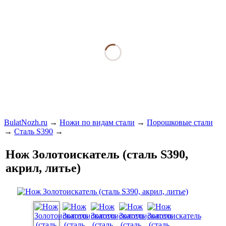
BulatNozh.ru
→
Ножи по видам стали
→
Порошковые стали
→
Сталь S390
→
Нож Золотоискатель (сталь S390,
акрил, литье)