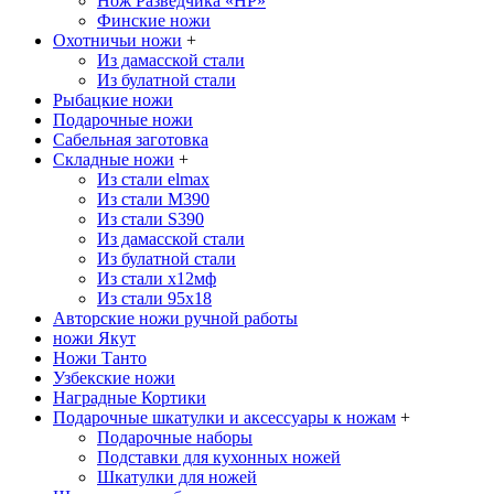
Нож Разведчика «НР»
Финские ножи
Охотничьи ножи
+
Из дамасской стали
Из булатной стали
Рыбацкие ножи
Подарочные ножи
Сабельная заготовка
Складные ножи
+
Из стали elmax
Из стали М390
Из стали S390
Из дамасской стали
Из булатной стали
Из стали х12мф
Из стали 95х18
Авторские ножи ручной работы
ножи Якут
Ножи Танто
Узбекские ножи
Наградные Кортики
Подарочные шкатулки и аксессуары к ножам
+
Подарочные наборы
Подставки для кухонных ножей
Шкатулки для ножей