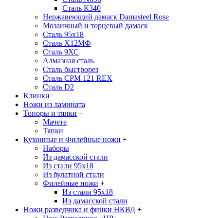
Сталь К340
Нержавеющий дамаск Damasteel Rose
Мозаичный и торцевый дамаск
Сталь 95х18
Сталь Х12МФ
Сталь 9ХС
Алмазная сталь
Сталь быстрорез
Сталь CPM 121 REX
Сталь D2
Клинки
Ножи из ламината
Топоры и тяпки
+
Мачете
Тяпки
Кухонные и Филейные ножи
+
Наборы
Из дамасской стали
Из стали 95х18
Из булатной стали
Филейные ножи
+
Из стали 95х18
Из дамасской стали
Ножи разведчика и финки НКВД
+