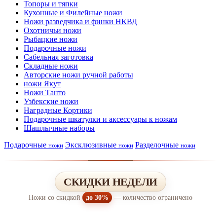
Топоры и тяпки
Кухонные и Филейные ножи
Ножи разведчика и финки НКВД
Охотничьи ножи
Рыбацкие ножи
Подарочные ножи
Сабельная заготовка
Складные ножи
Авторские ножи ручной работы
ножи Якут
Ножи Танто
Узбекские ножи
Наградные Кортики
Подарочные шкатулки и аксессуары к ножам
Шашлычные наборы
Подарочные
Эксклюзивные
Разделочные
ножи
ножи
ножи
СКИДКИ НЕДЕЛИ
Ножи со скидкой
до 30%
— количество ограничено