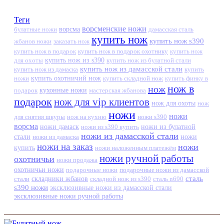
Теги
ворсменские ножи
ворсма
дамасская сталь
булатные ножи
купить нож
купить нож s390
жбанов ножи
заказать нож
купить нож в подарок
купить нож в подарок охотнику
купить нож
купить нож из s390
для охоты
купить нож из булатной стали
купить нож из дамасской стали
купить нож из дамаска
купить
ножи
купить охотничий нож
купить складной нож
купить финку в
нож в
нож
кухонные ножи
подарок
мастерская жбанова
подарок
нож для vip клиентов
нож для охоты
нож
ножи
ножи
для снятия шкуры
нож на кухню
ножи s390
ворсма
ножи дамаск
ножи из s390 купить
ножи из булатной
ножи из дамасской стали
стали
ножи из дамаска
ножи
ножи на заказ
ножи
купить
ножи наложенным платежём
ножи ручной работы
охотничьи
ножи продажа
охотничьи ножи
подарочные ножи
подарочные ножи из дамасской
сталь
стали
складники жбанов
складной нож из s390
сталь n690
s390 ножи
эксклюзивные ножи из дамасской стали
эксклюзивные ножи ручной работы