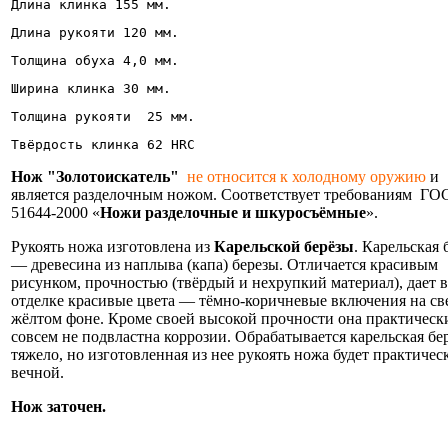
Длина клинка 155 мм.
Длина рукояти 120 мм.
Толщина обуха 4,0 мм.
Ширина клинка 30 мм.
Толщина рукояти  25 мм.
Твёрдость клинка 62 HRC
Нож "Золотоискатель"
не относится к холодному оружию
и
является разделочным ножом. Соответствует требованиям ГО
51644-2000 «
Ножи разделочные и шкуросъёмные
».
Рукоять ножа изготовлена из
Карельской берёзы
. Карельская 
— древесина из наплыва (капа) березы. Отличается красивым
рисунком, прочностью (твёрдый и нехрупкий материал), дает в
отделке красивые цвета — тёмно-коричневые включения на св
жёлтом фоне. Кроме своей высокой прочности она практическ
совсем не подвластна коррозии. Обрабатывается карельская бе
тяжело, но изготовленная из нее рукоять ножа будет практичес
вечной.
Нож заточен.
Информация об оплате и доставке ножа.