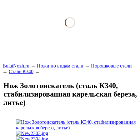
BulatNozh.ru
→
Ножи по видам стали
→
Порошковые стали
→
Сталь К340
→
Нож Золотоискатель (сталь К340,
стабилизированная карельская береза,
литье)