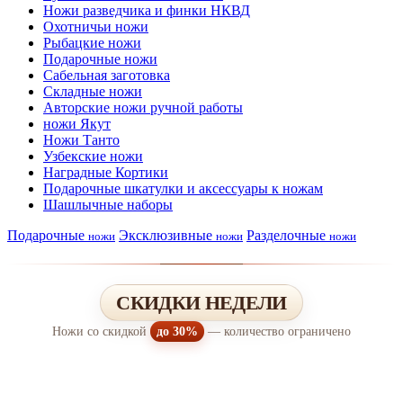
Ножи разведчика и финки НКВД
Охотничьи ножи
Рыбацкие ножи
Подарочные ножи
Сабельная заготовка
Складные ножи
Авторские ножи ручной работы
ножи Якут
Ножи Танто
Узбекские ножи
Наградные Кортики
Подарочные шкатулки и аксессуары к ножам
Шашлычные наборы
Подарочные
Эксклюзивные
Разделочные
ножи
ножи
ножи
СКИДКИ НЕДЕЛИ
Ножи со скидкой
до 30%
— количество ограничено