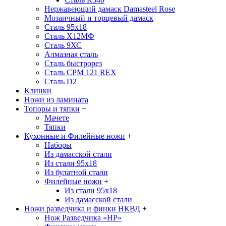
Нержавеющий дамаск Damasteel Rose
Мозаичный и торцевый дамаск
Сталь 95х18
Сталь Х12МФ
Сталь 9ХС
Алмазная сталь
Сталь быстрорез
Сталь CPM 121 REX
Сталь D2
Клинки
Ножи из ламината
Топоры и тяпки
+
Мачете
Тяпки
Кухонные и Филейные ножи
+
Наборы
Из дамасской стали
Из стали 95х18
Из булатной стали
Филейные ножи
+
Из стали 95х18
Из дамасской стали
Ножи разведчика и финки НКВД
+
Нож Разведчика «НР»