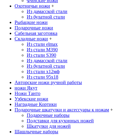
Финские ножи
Охотничьи ножи
+
Из дамасской стали
Из булатной стали
Рыбацкие ножи
Подарочные ножи
Сабельная заготовка
Складные ножи
+
Из стали elmax
Из стали М390
Из стали S390
Из дамасской стали
Из булатной стали
Из стали х12мф
Из стали 95х18
Авторские ножи ручной работы
ножи Якут
Ножи Танто
Узбекские ножи
Наградные Кортики
Подарочные шкатулки и аксессуары к ножам
+
Подарочные наборы
Подставки для кухонных ножей
Шкатулки для ножей
Шашлычные наборы