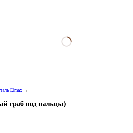
таль Elmax
→
ый граб под пальцы)