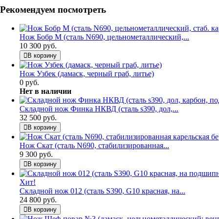
Рекомендуем посмотреть
Нож Бобр М (сталь N690, цельнометаллический,...
10 300 руб.
В корзину
Нож Узбек (дамаск, черный граб, литье)
0 руб.
Нет в наличии
Складной нож Финка НКВД (сталь s390, дол,...
32 500 руб.
В корзину
Нож Скат (сталь N690, стабилизированная...
9 300 руб.
В корзину
Хит!
Складной нож 012 (сталь S390, G10 красная, на...
24 800 руб.
В корзину