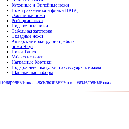
Кухонные и Филейные ножи
Ножи разведчика и финки НКВД
Охотничьи ножи
Рыбацкие ножи
Подарочные ножи
Сабельная заготовка
Складные ножи
Авторские ножи ручной работы
ножи Якут
Ножи Танто
Узбекские ножи
Наградные Кортики
Подарочные шкатулки и аксессуары к ножам
Шашлычные наборы
Подарочные
Эксклюзивные
Разделочные
ножи
ножи
ножи