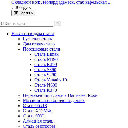
Складной нож Леопард (дамаск, стаб карельская...
7 300 руб.
В корзину
Ножи по видам стали
Булатная сталь
Дамасская сталь
Порошковые стали
Сталь Elmax
Сталь М390
Сталь К390
Сталь S390
Сталь S290
Сталь Vanadis 10
Сталь N690
Сталь К340
Нержавеющий дамаск Damasteel Rose
Мозаичный и торцевый дамаск
Сталь 95х18
Сталь Х12МФ
Сталь 9ХС
Алмазная сталь
Сталь быстрорез