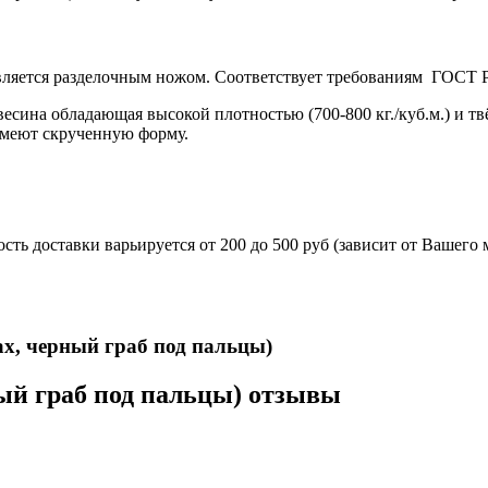
вляется разделочным ножом. Соответствует требованиям ГОСТ Р
евесина обладающая высокой плотностью (700-800 кг./куб.м.) и т
 имеют скрученную форму.
ть доставки варьируется от 200 до 500 руб (зависит от Вашего
 укомплектован ножнами из натуральной кожи и сертифика
x, черный граб под пальцы)
ный граб под пальцы) отзывы