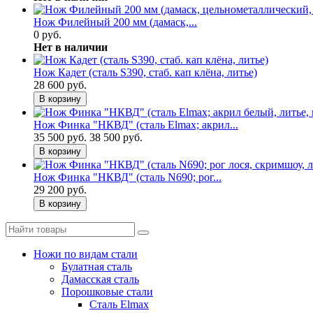
Нож Филейный 200 мм (дамаск,...
0 руб.
Нет в наличии
Нож Кадет (сталь S390, стаб. кап клёна, литье)
28 600 руб.
В корзину
Нож Финка "НКВД" (сталь Elmax; акрил...
35 500 руб.
38 500 руб.
В корзину
Нож Финка "НКВД" (сталь N690; рог...
29 200 руб.
В корзину
Ножи по видам стали
Булатная сталь
Дамасская сталь
Порошковые стали
Сталь Elmax