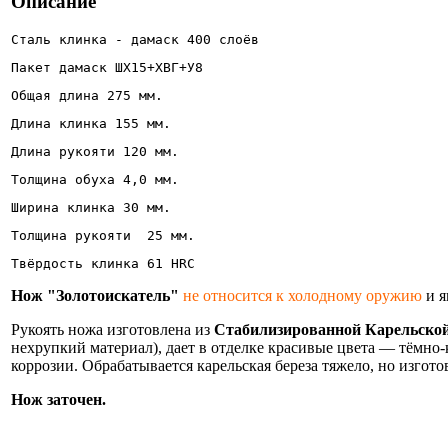
Описание
Сталь клинка - дамаск 400 слоёв
Пакет дамаск ШХ15+ХВГ+У8
Общая длина 275 мм.
Длина клинка 155 мм.
Длина рукояти 120 мм.
Толщина обуха 4,0 мм.
Ширина клинка 30 мм. 
Толщина рукояти  25 мм.
Твёрдость клинка 61 HRC 
Нож "Золотоискатель"
не относится к холодному оружию
и я
Рукоять ножа изготовлена из
Стабилизированной Карельской
нехрупкий материал), дает в отделке красивые цвета — тёмно
коррозии. Обрабатывается карельская береза тяжело, но изгото
Нож заточен.
Информация об оплате и доставке ножа.