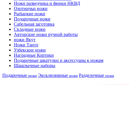
Ножи разведчика и финки НКВД
Охотничьи ножи
Рыбацкие ножи
Подарочные ножи
Сабельная заготовка
Складные ножи
Авторские ножи ручной работы
ножи Якут
Ножи Танто
Узбекские ножи
Наградные Кортики
Подарочные шкатулки и аксессуары к ножам
Шашлычные наборы
Подарочные
Эксклюзивные
Разделочные
ножи
ножи
ножи