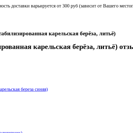
ость доставки варьируется от 300 руб (зависит от Вашего место
 укомплектован ножнами из натуральной кожи и сертифика
абилизированная карельская берёза, литьё)
ированная карельская берёза, литьё) от