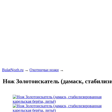
BulatNozh.ru
→
Охотничьи ножи
→
Нож Золотоискатель (дамаск, стабилизи