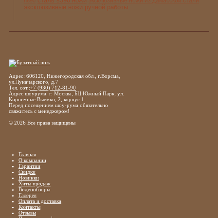
сталь s390 ножи
эксклюзивные ножи из дамасской стали
n690
эксклюзивные ножи ручной работы
Адрес: 606120, Нижегородская обл., г.Ворсма,
ул.Луначарского, д.7
Тел. сот.:
+7 (930) 712-81-90
Адрес шоурума: г. Москва, БЦ Южный Парк, ул.
Кирпичные Выемки, 2, корпус 1
Перед посещением шоу-рума обязательно
свяжитесь с менеджером!
© 2026 Все права защищены
Главная
О компании
Гарантии
Скидки
Новинки
Хиты продаж
Видеообзоры
Галерея
Оплата и доставка
Контакты
Отзывы