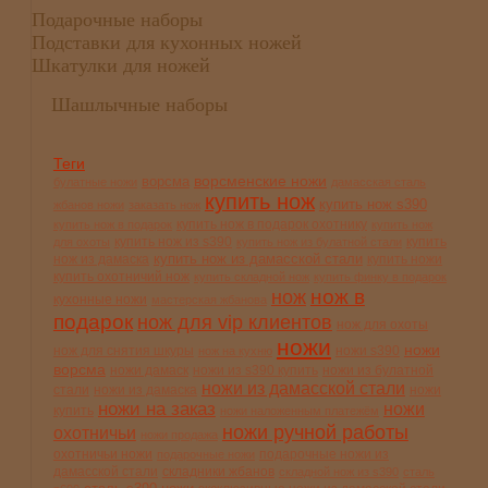
Подарочные наборы
Подставки для кухонных ножей
Шкатулки для ножей
Шашлычные наборы
Теги
ворсменские ножи
ворсма
булатные ножи
дамасская сталь
купить нож
купить нож s390
жбанов ножи
заказать нож
купить нож в подарок охотнику
купить нож в подарок
купить нож
купить нож из s390
купить
для охоты
купить нож из булатной стали
купить нож из дамасской стали
нож из дамаска
купить ножи
купить охотничий нож
купить складной нож
купить финку в подарок
нож в
нож
кухонные ножи
мастерская жбанова
подарок
нож для vip клиентов
нож для охоты
ножи
ножи
нож для снятия шкуры
ножи s390
нож на кухню
ворсма
ножи дамаск
ножи из s390 купить
ножи из булатной
ножи из дамасской стали
стали
ножи из дамаска
ножи
ножи на заказ
ножи
купить
ножи наложенным платежём
ножи ручной работы
охотничьи
ножи продажа
охотничьи ножи
подарочные ножи из
подарочные ножи
дамасской стали
складники жбанов
складной нож из s390
сталь