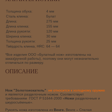
Толщина обуха:
4 мм
Сталь клинка:
Булат
Длина:
275 мм
Длина клинка:
155 мм
Длина рукояти:
120 мм
Ширина клинка:
30 мм
Толщина рукояти:
25 мм
Твёрдость клинка, HRC:
64 — 64
*Все изделия ООО «Булатный нож» изготовлены на
заказ(ручной работы), поэтому они могут незначительно
отличаться по размеру.
ОПИСАНИЕ
Нож "Золотоискатель"
не относится к холодному оружию
и является разделочным ножом. Соответствует
требованиям ГОСТ Р 51644-2000 «
Ножи
разделочные и
шкуросъёмные».
Рукоять ножа изготовлена из
Венге.
Венге
–
Спелая