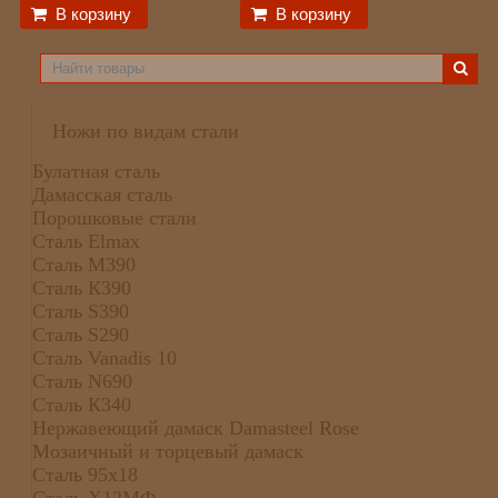
В корзину
В корзину
Ножи по видам стали
Булатная сталь
Дамасская сталь
Порошковые стали
Сталь Elmax
Сталь М390
Сталь К390
Сталь S390
Сталь S290
Сталь Vanadis 10
Сталь N690
Сталь К340
Нержавеющий дамаск Damasteel Rose
Мозаичный и торцевый дамаск
Сталь 95х18
Сталь Х12МФ