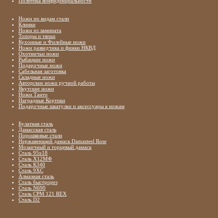
Политика конфиденциальности
Ножи по видам стали
Клинки
Ножи из ламината
Топоры и тяпки
Кухонные и Филейные ножи
Ножи разведчика и финки НКВД
Охотничьи ножи
Рыбацкие ножи
Подарочные ножи
Сабельная заготовка
Складные ножи
Авторские ножи ручной работы
Якутские ножи
Ножи Танто
Наградные Кортики
Подарочные шкатулки и аксессуары к ножам
Булатная сталь
Дамасская сталь
Порошковые стали
Нержавеющий дамаск Damasteel Rose
Мозаичный и торцевый дамаск
Сталь 95х18
Сталь Х12МФ
Сталь К340
Сталь 9ХС
Алмазная сталь
Сталь быстрорез
Сталь N690
Сталь CPM 121 REX
Сталь D2