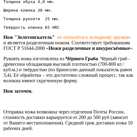
Толщина обуха 4,0 мм.
Ширина клинка 30 мм.
Толщина рукояти  25 мм.
Твёрдость клинка 65 HRC
Нож "Золотоискатель"
не относится к холодному оружию
и является разделочным ножом. Соответствует требованиям
ГОСТ Р 51644-2000 «
Ножи разделочные и шкуросъёмные
».
Рукоять ножа изготовлена из
Чёрного Граба
. Чёрный граб -
древесина обладающая высокой плотностью (700-800 кг./
куб.м.) и твёрдостью (по Бринеллю данный показатель равен
3,4). Её обработка – это достаточно сложный процесс, так как
волокна имеют скрученную форму.
Нож заточен.
Информация об оплате и доставке ножа.
Отправка ножа возможна через отделения Почты России,
стоимость доставки варьируется от 200 до 500 руб (зависит
от Вашего местаположения). Средний срок доставки ножа 10
рабочих дней.