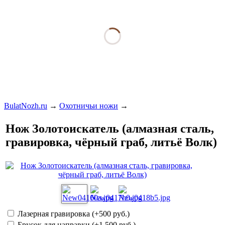
BulatNozh.ru
→
Охотничьи ножи
→
Нож Золотоискатель (алмазная сталь,
гравировка, чёрный граб, литьё Волк)
Лазерная гравировка (+
500 руб.
)
Брусок для направки (+
1 500 руб.
)