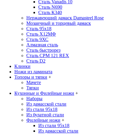
Сталь Vanadis 10
Сталь N690
Сталь К340
Нержавеющий дамаск Damasteel Rose
Мозаичный и торцевый дамаск
Сталь 95х18
Сталь Х12МФ
Сталь 9ХС
Алмазная сталь
Сталь быстрорез
Сталь CPM 121 REX
Сталь D2
Клинки
Ножи из ламината
Топоры и тяпки
+
Мачете
Тяпки
Кухонные и Филейные ножи
+
Наборы
Из дамасской стали
Из стали 95х18
Из булатной стали
Филейные ножи
+
Из стали 95х18
Из дамасской стали