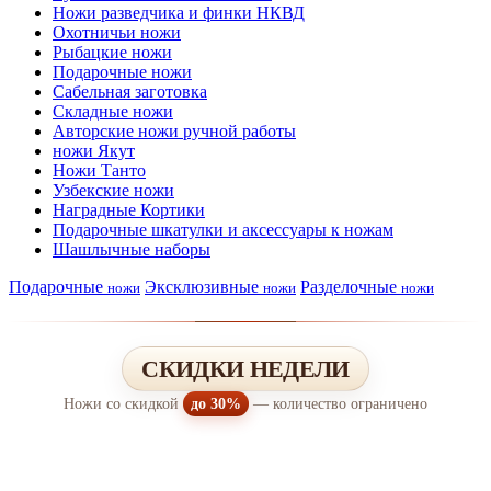
Ножи разведчика и финки НКВД
Охотничьи ножи
Рыбацкие ножи
Подарочные ножи
Сабельная заготовка
Складные ножи
Авторские ножи ручной работы
ножи Якут
Ножи Танто
Узбекские ножи
Наградные Кортики
Подарочные шкатулки и аксессуары к ножам
Шашлычные наборы
Подарочные
Эксклюзивные
Разделочные
ножи
ножи
ножи
СКИДКИ НЕДЕЛИ
Ножи со скидкой
до 30%
— количество ограничено