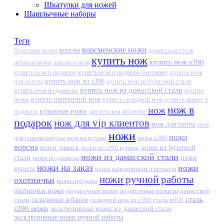
Шкатулки для ножей
Шашлычные наборы
Теги
ворсменские ножи
ворсма
дамасская сталь
булатные ножи
купить нож
купить нож s390
жбанов ножи
заказать нож
купить нож в подарок
купить нож в подарок охотнику
купить нож
купить нож из s390
для охоты
купить нож из булатной стали
купить нож из дамасской стали
купить нож из дамаска
купить
ножи
купить охотничий нож
купить складной нож
купить финку в
нож в
нож
кухонные ножи
подарок
мастерская жбанова
подарок
нож для vip клиентов
нож для охоты
нож
ножи
ножи
для снятия шкуры
нож на кухню
ножи s390
ворсма
ножи дамаск
ножи из s390 купить
ножи из булатной
ножи из дамасской стали
стали
ножи из дамаска
ножи
ножи на заказ
ножи
купить
ножи наложенным платежём
ножи ручной работы
охотничьи
ножи продажа
охотничьи ножи
подарочные ножи
подарочные ножи из дамасской
сталь
стали
складники жбанов
складной нож из s390
сталь n690
s390 ножи
эксклюзивные ножи из дамасской стали
эксклюзивные ножи ручной работы