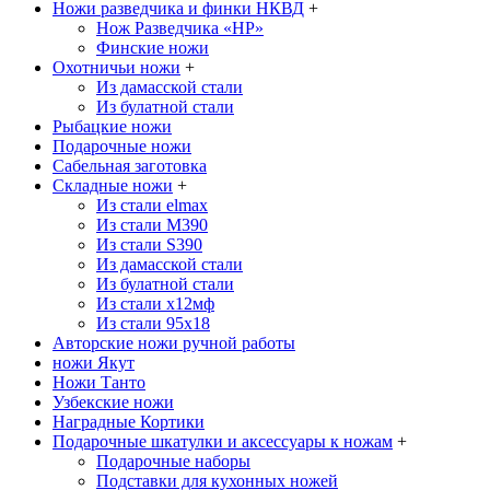
Ножи разведчика и финки НКВД
+
Нож Разведчика «НР»
Финские ножи
Охотничьи ножи
+
Из дамасской стали
Из булатной стали
Рыбацкие ножи
Подарочные ножи
Сабельная заготовка
Складные ножи
+
Из стали elmax
Из стали М390
Из стали S390
Из дамасской стали
Из булатной стали
Из стали х12мф
Из стали 95х18
Авторские ножи ручной работы
ножи Якут
Ножи Танто
Узбекские ножи
Наградные Кортики
Подарочные шкатулки и аксессуары к ножам
+
Подарочные наборы
Подставки для кухонных ножей