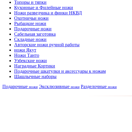
Топоры и тяпки
Кухонные и Филейные ножи
Ножи разведчика и финки НКВД
Охотничьи ножи
Рыбацкие ножи
Подарочные ножи
Сабельная заготовка
Складные ножи
Авторские ножи ручной работы
ножи Якут
Ножи Танто
Узбекские ножи
Наградные Кортики
Подарочные шкатулки и аксессуары к ножам
Шашлычные наборы
Подарочные
Эксклюзивные
Разделочные
ножи
ножи
ножи