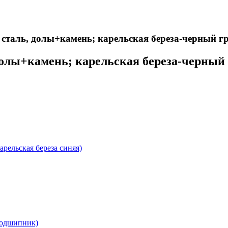
 укомплектован ножнами из натуральной кожи и сертифика
сталь, долы+камень; карельская береза-черный гр
долы+камень; карельская береза-черный