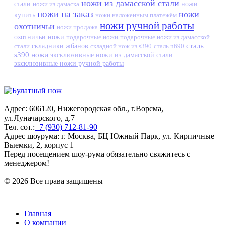
ножи из дамасской стали
стали
ножи из дамаска
ножи
ножи на заказ
ножи
купить
ножи наложенным платежём
ножи ручной работы
охотничьи
ножи продажа
охотничьи ножи
подарочные ножи
подарочные ножи из дамасской
сталь
стали
складники жбанов
складной нож из s390
сталь n690
s390 ножи
эксклюзивные ножи из дамасской стали
эксклюзивные ножи ручной работы
Адрес: 606120, Нижегородская обл., г.Ворсма,
ул.Луначарского, д.7
Тел. сот.:
+7 (930) 712-81-90
Адрес шоурума: г. Москва, БЦ Южный Парк, ул. Кирпичные
Выемки, 2, корпус 1
Перед посещением шоу-рума обязательно свяжитесь с
менеджером!
© 2026 Все права защищены
Главная
О компании