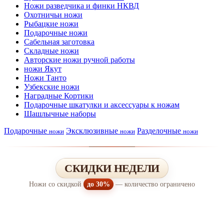
Ножи разведчика и финки НКВД
Охотничьи ножи
Рыбацкие ножи
Подарочные ножи
Сабельная заготовка
Складные ножи
Авторские ножи ручной работы
ножи Якут
Ножи Танто
Узбекские ножи
Наградные Кортики
Подарочные шкатулки и аксессуары к ножам
Шашлычные наборы
Подарочные
Эксклюзивные
Разделочные
ножи
ножи
ножи
СКИДКИ НЕДЕЛИ
Ножи со скидкой
до 30%
— количество ограничено