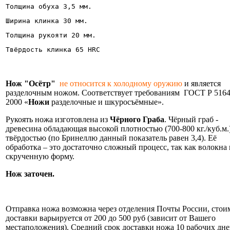
Толщина обуха 3,5 мм.
Ширина клинка 30 мм.
Толщина рукояти 20 мм.
Твёрдость клинка 65 HRC
Нож "Осётр"
не относится к холодному оружию
и является
разделочным ножом. Соответствует требованиям ГОСТ Р 5164
2000 «
Ножи
разделочные и шкуросъёмные».
Рукоять ножа изготовлена из
Чёрного Граба
. Чёрный граб -
древесина обладающая высокой плотностью (700-800 кг./куб.м.
твёрдостью (по Бринеллю данный показатель равен 3,4). Её
обработка – это достаточно сложный процесс, так как волокна
скрученную форму.
Нож заточен.
Информация об оплате и доставке ножа.
Отправка ножа возможна через отделения Почты России, стои
доставки варьируется от 200 до 500 руб (зависит от Вашего
местаположения). Средний срок доставки ножа 10 рабочих дне