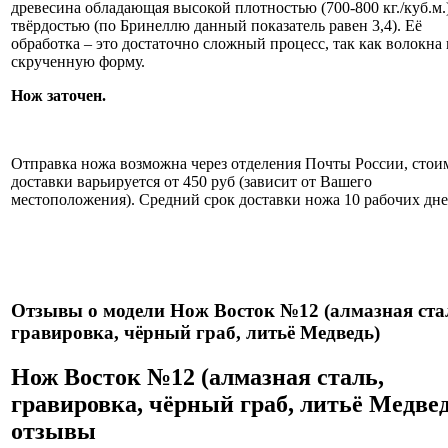
древесина обладающая высокой плотностью (700-800 кг./куб.м.
твёрдостью (по Бринеллю данный показатель равен 3,4). Её
обработка – это достаточно сложный процесс, так как волокна
скрученную форму.
Нож заточен.
Информация об оплате и доставке ножа.
Отправка ножа возможна через отделения Почты России, стои
доставки варьируется от 450 руб (зависит от Вашего
местоположения). Средний срок доставки ножа 10 рабочих дне
Нож укомплектован ножнами из натуральной кожи и
сертификатом.
Отзывы о модели Нож Восток №12 (алмазная ста
гравировка, чёрный граб, литьё Медведь)
Нож Восток №12 (алмазная сталь,
гравировка, чёрный граб, литьё Медве
отзывы