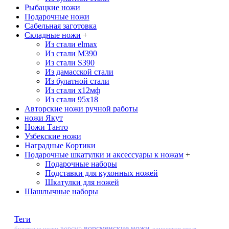
Рыбацкие ножи
Подарочные ножи
Сабельная заготовка
Складные ножи
+
Из стали elmax
Из стали М390
Из стали S390
Из дамасской стали
Из булатной стали
Из стали х12мф
Из стали 95х18
Авторские ножи ручной работы
ножи Якут
Ножи Танто
Узбекские ножи
Наградные Кортики
Подарочные шкатулки и аксессуары к ножам
+
Подарочные наборы
Подставки для кухонных ножей
Шкатулки для ножей
Шашлычные наборы
Теги
ворсменские ножи
ворсма
дамасская сталь
булатные ножи