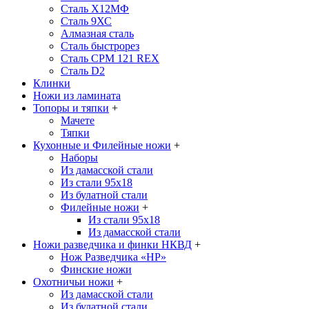
Сталь Х12МФ
Сталь 9ХС
Алмазная сталь
Сталь быстрорез
Сталь CPM 121 REX
Сталь D2
Клинки
Ножи из ламината
Топоры и тяпки
+
Мачете
Тяпки
Кухонные и Филейные ножи
+
Наборы
Из дамасской стали
Из стали 95х18
Из булатной стали
Филейные ножи
+
Из стали 95х18
Из дамасской стали
Ножи разведчика и финки НКВД
+
Нож Разведчика «НР»
Финские ножи
Охотничьи ножи
+
Из дамасской стали
Из булатной стали