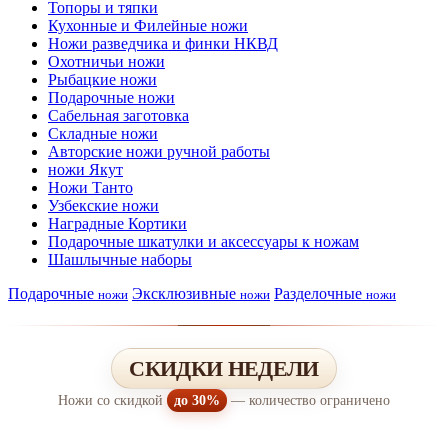
Топоры и тяпки
Кухонные и Филейные ножи
Ножи разведчика и финки НКВД
Охотничьи ножи
Рыбацкие ножи
Подарочные ножи
Сабельная заготовка
Складные ножи
Авторские ножи ручной работы
ножи Якут
Ножи Танто
Узбекские ножи
Наградные Кортики
Подарочные шкатулки и аксессуары к ножам
Шашлычные наборы
Подарочные
Эксклюзивные
Разделочные
ножи
ножи
ножи
СКИДКИ НЕДЕЛИ
Ножи со скидкой
до 30%
— количество ограничено