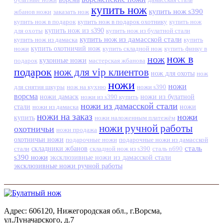
купить нож
купить нож s390
жбанов ножи
заказать нож
купить нож в подарок
купить нож в подарок охотнику
купить нож
купить нож из s390
для охоты
купить нож из булатной стали
купить нож из дамасской стали
купить нож из дамаска
купить
ножи
купить охотничий нож
купить складной нож
купить финку в
нож в
нож
кухонные ножи
подарок
мастерская жбанова
подарок
нож для vip клиентов
нож для охоты
нож
ножи
ножи
для снятия шкуры
нож на кухню
ножи s390
ворсма
ножи дамаск
ножи из s390 купить
ножи из булатной
ножи из дамасской стали
стали
ножи из дамаска
ножи
ножи на заказ
ножи
купить
ножи наложенным платежём
ножи ручной работы
охотничьи
ножи продажа
охотничьи ножи
подарочные ножи
подарочные ножи из дамасской
сталь
стали
складники жбанов
складной нож из s390
сталь n690
s390 ножи
эксклюзивные ножи из дамасской стали
эксклюзивные ножи ручной работы
Адрес: 606120, Нижегородская обл., г.Ворсма,
ул.Луначарского, д.7