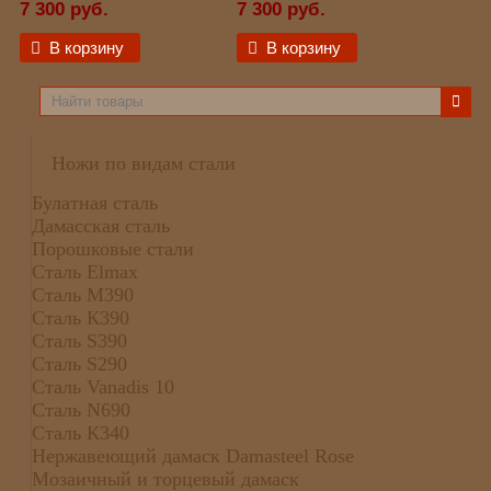
7 300 руб.
7 300 руб.
В корзину
В корзину
Ножи по видам стали
Булатная сталь
Дамасская сталь
Порошковые стали
Сталь Elmax
Сталь М390
Сталь К390
Сталь S390
Сталь S290
Сталь Vanadis 10
Сталь N690
Сталь К340
Нержавеющий дамаск Damasteel Rose
Мозаичный и торцевый дамаск