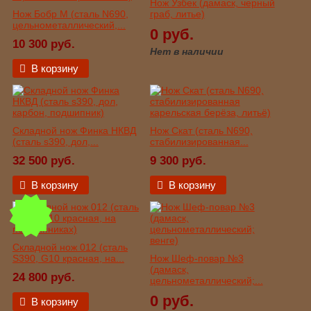
Нож Узбек (дамаск, черный
Нож Бобр М (сталь N690,
граб, литье)
цельнометаллический,...
0 руб.
10 300 руб.
Нет в наличии
В корзину
Складной нож Финка НКВД
Нож Скат (сталь N690,
(сталь s390, дол,...
стабилизированная...
32 500 руб.
9 300 руб.
В корзину
В корзину
Складной нож 012 (сталь
S390, G10 красная, на...
Нож Шеф-повар №3
(дамаск,
24 800 руб.
цельнометаллический;...
0 руб.
В корзину