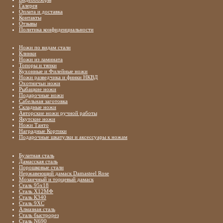
Галерея
Оплата и доставка
Контакты
Отзывы
Политика конфиденциальности
Ножи по видам стали
Клинки
Ножи из ламината
Топоры и тяпки
Кухонные и Филейные ножи
Ножи разведчика и финки НКВД
Охотничьи ножи
Рыбацкие ножи
Подарочные ножи
Сабельная заготовка
Складные ножи
Авторские ножи ручной работы
Якутские ножи
Ножи Танто
Наградные Кортики
Подарочные шкатулки и аксессуары к ножам
Булатная сталь
Дамасская сталь
Порошковые стали
Нержавеющий дамаск Damasteel Rose
Мозаичный и торцевый дамаск
Сталь 95х18
Сталь Х12МФ
Сталь К340
Сталь 9ХС
Алмазная сталь
Сталь быстрорез
Сталь N690