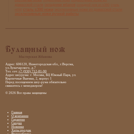
дамасской стали
складники жбанов
складной нож из s390
сталь
сталь s390 ножи
эксклюзивные ножи из дамасской стали
n690
эксклюзивные ножи ручной работы
Адрес: 606120, Нижегородская обл., г.Ворсма,
ул.Луначарского, д.7
Тел. сот.:
+7 (930) 712-81-90
Адрес шоурума: г. Москва, БЦ Южный Парк, ул.
Кирпичные Выемки, 2, корпус 1
Перед посещением шоу-рума обязательно
свяжитесь с менеджером!
© 2026 Все права защищены
Главная
О компании
Гарантии
Скидки
Новинки
Хиты продаж
Видеообзоры