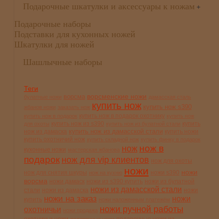
Подарочные шкатулки и аксессуары к ножам
+
Подарочные наборы
Подставки для кухонных ножей
Шкатулки для ножей
Шашлычные наборы
Теги
ворсменские ножи
ворсма
булатные ножи
дамасская сталь
купить нож
купить нож s390
жбанов ножи
заказать нож
купить нож в подарок охотнику
купить нож в подарок
купить нож
купить нож из s390
купить
для охоты
купить нож из булатной стали
купить нож из дамасской стали
нож из дамаска
купить ножи
купить охотничий нож
купить складной нож
купить финку в подарок
нож в
нож
кухонные ножи
мастерская жбанова
подарок
нож для vip клиентов
нож для охоты
ножи
ножи
нож для снятия шкуры
ножи s390
нож на кухню
ворсма
ножи дамаск
ножи из s390 купить
ножи из булатной
ножи из дамасской стали
стали
ножи из дамаска
ножи
ножи на заказ
ножи
купить
ножи наложенным платежём
ножи ручной работы
охотничьи
ножи продажа
охотничьи ножи
подарочные ножи из
подарочные ножи