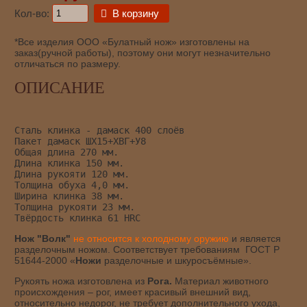
Кол-во:
В корзину
*Все изделия ООО «Булатный нож» изготовлены на
заказ(ручной работы), поэтому они могут незначительно
отличаться по размеру.
ОПИСАНИЕ
Сталь клинка - дамаск 400 слоёв
Пакет дамаск ШХ15+ХВГ+У8
Общая длина 270 мм.
Длина клинка 150 мм.
Длина рукояти 120 мм.
Толщина обуха 4,0 мм.
Ширина клинка 38 мм.
Толщина рукояти 23 мм.
Твёрдость клинка 61 HRC
Нож "Волк"
не относится к холодному оружию
и является
разделочным ножом. Соответствует требованиям ГОСТ Р
51644-2000 «
Ножи
разделочные и шкуросъёмные».
Рукоять ножа изготовлена из
Рога.
Материал животного
происхождения – рог, имеет красивый внешний вид,
относительно недорог, не требует дополнительного ухода,