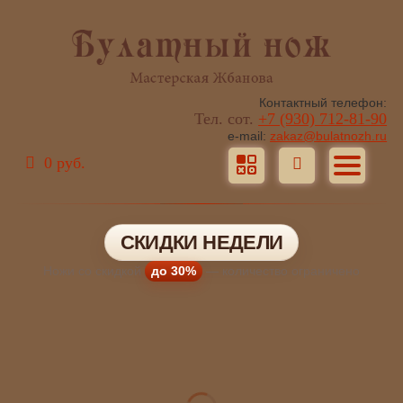
Контактный телефон:
Тел. сот.
+7 (930) 712-81-90
e-mail:
zakaz@bulatnozh.ru
0 руб.
СКИДКИ НЕДЕЛИ
Ножи со скидкой
до 30%
— количество ограничено