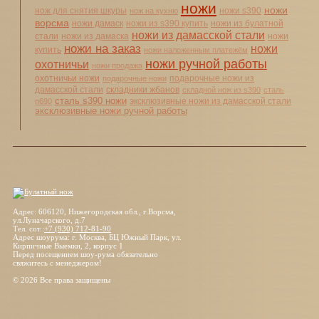
ножи
ножи
нож для снятия шкуры
ножи s390
нож на кухню
ворсма
ножи дамаск
ножи из s390 купить
ножи из булатной
ножи из дамасской стали
стали
ножи из дамаска
ножи
ножи на заказ
ножи
купить
ножи наложенным платежём
ножи ручной работы
охотничьи
ножи продажа
охотничьи ножи
подарочные ножи из
подарочные ножи
дамасской стали
складники жбанов
складной нож из s390
сталь
сталь s390 ножи
эксклюзивные ножи из дамасской стали
n690
эксклюзивные ножи ручной работы
Адрес: 606120, Нижегородская обл., г.Ворсма,
ул.Луначарского, д.7
Тел. сот.:
+7 (930) 712-81-90
Адрес шоурума: г. Москва, БЦ Южный Парк, ул.
Кирпичные Выемки, 2, корпус 1
Перед посещением шоу-рума обязательно
свяжитесь с менеджером!
© 2026 Все права защищены