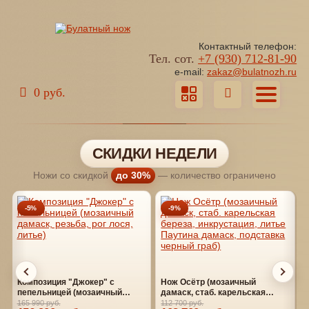
Контактный телефон:
Тел. сот.
+7 (930) 712-81-90
e-mail:
zakaz@bulatnozh.ru
0 руб.
СКИДКИ НЕДЕЛИ
Ножи со скидкой
до 30%
— количество ограничено
-5%
-9%
Композиция "Джокер" с
Нож Осётр (мозаичный
пепельницей (мозаичный
дамаск, стаб. карельская
дамаск, резьба, рог лося,
береза, инкрустация, литье
165 990 руб.
112 700 руб.
1