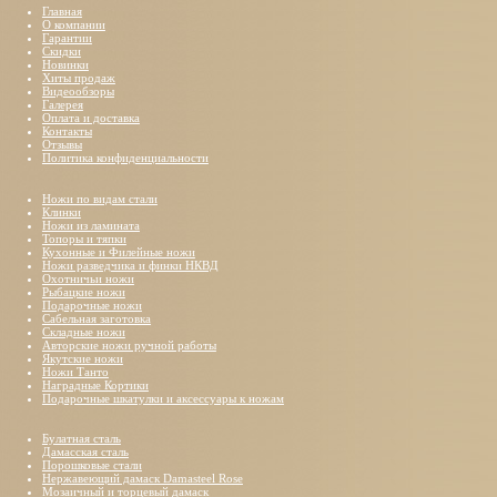
Главная
О компании
Гарантии
Скидки
Новинки
Хиты продаж
Видеообзоры
Галерея
Оплата и доставка
Контакты
Отзывы
Политика конфиденциальности
Ножи по видам стали
Клинки
Ножи из ламината
Топоры и тяпки
Кухонные и Филейные ножи
Ножи разведчика и финки НКВД
Охотничьи ножи
Рыбацкие ножи
Подарочные ножи
Сабельная заготовка
Складные ножи
Авторские ножи ручной работы
Якутские ножи
Ножи Танто
Наградные Кортики
Подарочные шкатулки и аксессуары к ножам
Булатная сталь
Дамасская сталь
Порошковые стали
Нержавеющий дамаск Damasteel Rose
Мозаичный и торцевый дамаск