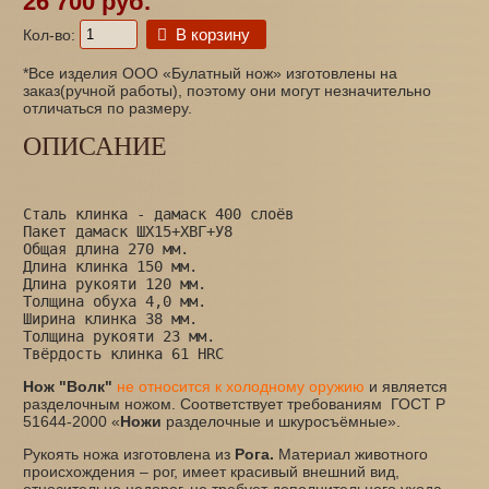
26 700 руб.
В корзину
Кол-во:
*Все изделия ООО «Булатный нож» изготовлены на
заказ(ручной работы), поэтому они могут незначительно
отличаться по размеру.
ОПИСАНИЕ
Сталь клинка - дамаск 400 слоёв
Пакет дамаск ШХ15+ХВГ+У8
Общая длина 270 мм.
Длина клинка 150 мм.
Длина рукояти 120 мм.
Толщина обуха 4,0 мм.
Ширина клинка 38 мм.
Толщина рукояти 23 мм.
Твёрдость клинка 61 HRC
Нож "Волк"
не относится к холодному оружию
и является
разделочным ножом. Соответствует требованиям ГОСТ Р
51644-2000 «
Ножи
разделочные и шкуросъёмные».
Рукоять ножа изготовлена из
Рога.
Материал животного
происхождения – рог, имеет красивый внешний вид,
относительно недорог, не требует дополнительного ухода,