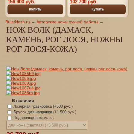
156 900 руб.
102 700 руб.
литье)
Паутина дамаск, подставка
черный граб)
Купить
Купить
BulatNozh.ru
→
Авторские ножи ручной работы
→
НОЖ ВОЛК (ДАМАСК,
КАМЕНЬ, РОГ ЛОСЯ, НОЖНЫ
РОГ ЛОСЯ-КОЖА)
В наличии
Лазерная гравировка (+
500 руб.
)
Брусок для направки (+
1 500 руб.
)
Подарочная шкатулка