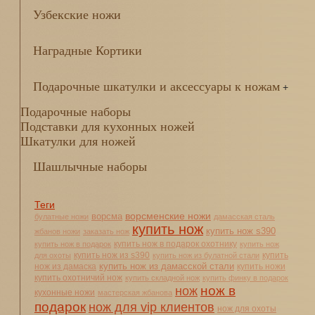
Узбекские ножи
Наградные Кортики
Подарочные шкатулки и аксессуары к ножам
+
Подарочные наборы
Подставки для кухонных ножей
Шкатулки для ножей
Шашлычные наборы
Теги
ворсменские ножи
ворсма
булатные ножи
дамасская сталь
купить нож
купить нож s390
жбанов ножи
заказать нож
купить нож в подарок охотнику
купить нож в подарок
купить нож
купить нож из s390
купить
для охоты
купить нож из булатной стали
купить нож из дамасской стали
нож из дамаска
купить ножи
купить охотничий нож
купить складной нож
купить финку в подарок
нож в
нож
кухонные ножи
мастерская жбанова
подарок
нож для vip клиентов
нож для охоты