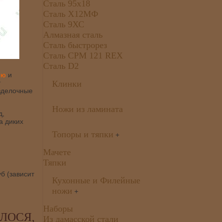
Сталь 95х18
Сталь Х12МФ
Сталь 9ХС
Алмазная сталь
Сталь быстрорез
Сталь CPM 121 REX
Сталь D2
ию
и
т
Клинки
делочные
Ножи из ламината
д,
а диких
Топоры и тяпки
+
Мачете
Тяпки
б (зависит
Кухонные и Филейные
ножи
+
Наборы
ЛОСЯ,
Из дамасской стали