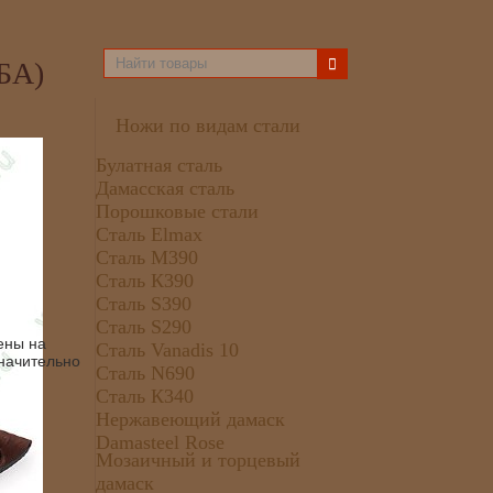
БА)
Ножи по видам стали
Булатная сталь
Дамасская сталь
Порошковые стали
Сталь Elmax
Сталь М390
Сталь К390
Сталь S390
Сталь S290
ены на
Сталь Vanadis 10
значительно
Сталь N690
Сталь К340
Нержавеющий дамаск
Damasteel Rose
Мозаичный и торцевый
дамаск