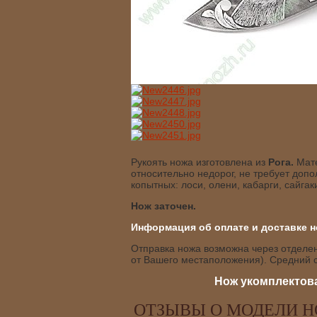
Рукоять ножа изготовлена из
Рога.
Мат
относительно недорог, не требует допо
копытных: лоси, олени, кабарги, сайгак
Нож заточен.
Информация об оплате и доставке н
Отправка ножа возможна через отделени
от Вашего местаположения). Средний с
Нож укомплектова
ОТЗЫВЫ О МОДЕЛИ НО