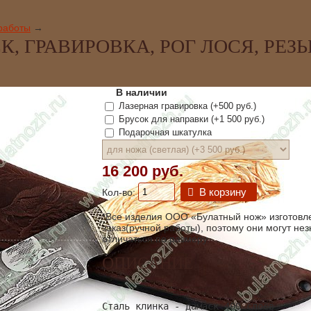
работы
→
, ГРАВИРОВКА, РОГ ЛОСЯ, РЕЗЬ
В наличии
Лазерная гравировка (+
500 руб.
)
Брусок для направки (+
1 500 руб.
)
Подарочная шкатулка
16 200 руб.
В корзину
Кол-во:
*Все изделия ООО «Булатный нож» изготовл
заказ(ручной работы), поэтому они могут не
отличаться по размеру.
ОПИСАНИЕ
Сталь клинка - дамаск 400 слоёв