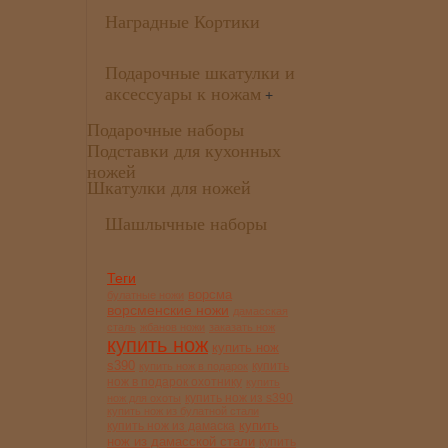
Наградные Кортики
Подарочные шкатулки и
аксессуары к ножам
+
Подарочные наборы
Подставки для кухонных
ножей
Шкатулки для ножей
Шашлычные наборы
Теги
ворсма
булатные ножи
ворсменские ножи
дамасская
сталь
жбанов ножи
заказать нож
купить нож
купить нож
s390
купить
купить нож в подарок
нож в подарок охотнику
купить
купить нож из s390
нож для охоты
купить нож из булатной стали
купить
купить нож из дамаска
нож из дамасской стали
купить