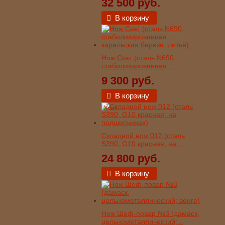
32 500 руб.
В корзину
Нож Скат (сталь N690,
стабилизированная...
9 300 руб.
В корзину
Хит!
Складной нож 012 (сталь
S390, G10 красная, на...
24 800 руб.
В корзину
Нож Шеф-повар №3 (дамаск,
цельнометаллический;...