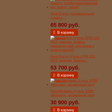
Нож Осётр (нержавеющий
дамаск,...
65 800 руб.
В корзину
Новинка!
Нож Осетр (сталь CPM 121
REX, макуми, бивень...
53 700 руб.
В корзину
Новинка!
Нож Медведь (сталь S390,
айронвуд, мозаичный пин)
30 900 руб.
В корзину