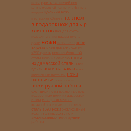
ножи
купить охотничий нож
купить складной нож
купить финку в
кухонные ножи
подарок
нож
нож
мастерская жбанова
в подарок
нож для vip
клиентов
нож для охоты
нож для снятия шкуры
нож на
ножи
ножи
ножи s390
кухню
ворсма
ножи дамаск
ножи из
s390 купить
ножи из булатной
ножи
стали
ножи из дамаска
из дамасской стали
ножи
ножи на заказ
купить
ножи
ножи
наложенным платежём
охотничьи
ножи продажа
ножи ручной работы
охотничьи ножи
подарочные ножи
подарочные ножи из дамасской
стали
складники жбанов
складной нож из s390
сталь n690
сталь s390 ножи
эксклюзивные
ножи из дамасской стали
эксклюзивные ножи ручной
работы