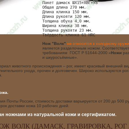
Пакет дамаск ШХ15+ХВГ+У8
Общая длина 270 мм.
Длина клинка 150 мм.
Длина рукояти 120 мм.
Толщина обуха 4,0 мм.
Ширина клинка 38 мм. 
Толщина рукояти 23 мм.
Твёрдость клинка 61 HRC 
Нож "Волк"
не относится к холодному оруж
является разделочным ножом. Соответствуе
требованиям ГОСТ Р 51644-2000 «
Ножи
раз
и шкуросъёмные».
ериал животного происхождения – рог, имеет красивый внешний ви
лнительного ухода, прочен и долговечен. Широко используются рог
и.
ожа.
я Почты России, стоимость доставки варьируется от 200 до 500 ру
рок доставки ножа 10 рабочих дней.
н ножнами из натуральной кожи и сертификатом.
Ж ВОЛК (ДАМАСК, ГРАВИРОВКА, РОГ 