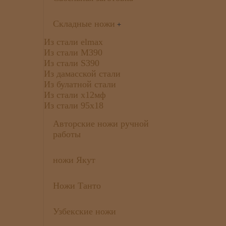
Складные ножи
+
Из стали elmax
Из стали М390
Из стали S390
Из дамасской стали
Из булатной стали
Из стали х12мф
Из стали 95х18
Авторские ножи ручной
работы
ножи Якут
Ножи Танто
Узбекские ножи