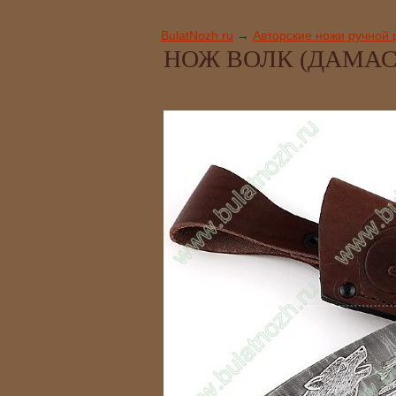
BulatNozh.ru
→
Авторские ножи ручной 
НОЖ ВОЛК (ДАМАСК