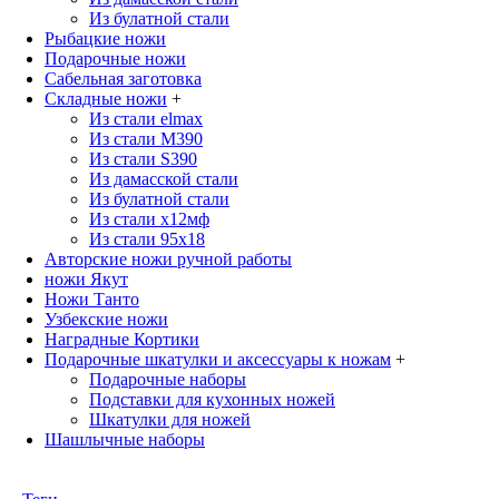
Из булатной стали
Рыбацкие ножи
Подарочные ножи
Сабельная заготовка
Складные ножи
+
Из стали elmax
Из стали М390
Из стали S390
Из дамасской стали
Из булатной стали
Из стали х12мф
Из стали 95х18
Авторские ножи ручной работы
ножи Якут
Ножи Танто
Узбекские ножи
Наградные Кортики
Подарочные шкатулки и аксессуары к ножам
+
Подарочные наборы
Подставки для кухонных ножей
Шкатулки для ножей
Шашлычные наборы