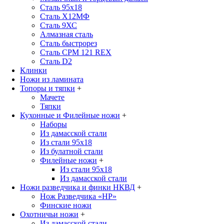
Сталь 95х18
Сталь Х12МФ
Сталь 9ХС
Алмазная сталь
Сталь быстрорез
Сталь CPM 121 REX
Сталь D2
Клинки
Ножи из ламината
Топоры и тяпки
+
Мачете
Тяпки
Кухонные и Филейные ножи
+
Наборы
Из дамасской стали
Из стали 95х18
Из булатной стали
Филейные ножи
+
Из стали 95х18
Из дамасской стали
Ножи разведчика и финки НКВД
+
Нож Разведчика «НР»
Финские ножи
Охотничьи ножи
+
Из дамасской стали