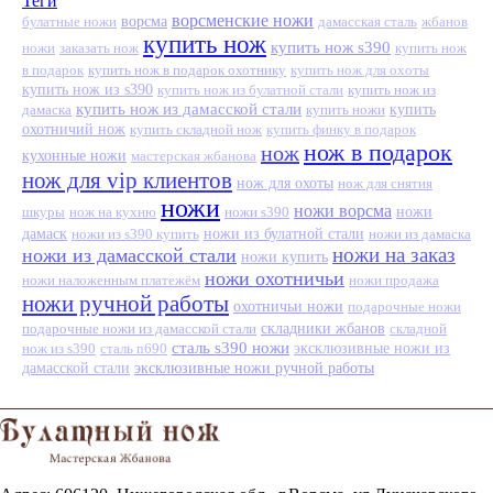
Теги
ворсменские ножи
ворсма
дамасская сталь
жбанов
булатные ножи
купить нож
купить нож s390
ножи
заказать нож
купить нож
в подарок
купить нож в подарок охотнику
купить нож для охоты
купить нож из s390
купить нож из
купить нож из булатной стали
купить нож из дамасской стали
дамаска
купить ножи
купить
охотничий нож
купить складной нож
купить финку в подарок
нож в подарок
нож
кухонные ножи
мастерская жбанова
нож для vip клиентов
нож для охоты
нож для снятия
ножи
ножи ворсма
шкуры
нож на кухню
ножи s390
ножи
дамаск
ножи из s390 купить
ножи из булатной стали
ножи из дамаска
ножи на заказ
ножи из дамасской стали
ножи купить
ножи охотничьи
ножи наложенным платежём
ножи продажа
ножи ручной работы
охотничьи ножи
подарочные ножи
подарочные ножи из дамасской стали
складники жбанов
складной
сталь s390 ножи
нож из s390
сталь n690
эксклюзивные ножи из
эксклюзивные ножи ручной работы
дамасской стали