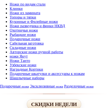
Ножи по видам стали
Клинки
Ножи из ламината
Топоры и тяпки
Кухонные и Филейные ножи
Ножи разведчика и финки НКВД
Охотничьи ножи
Рыбацкие ножи
Подарочные ножи
Сабельная заготовка
Складные ножи
Авторские ножи ручной работы
ножи Якут
Ножи Танто
Узбекские ножи
Наградные Кортики
Подарочные шкатулки и аксессуары к ножам
Шашлычные наборы
Подарочные
Эксклюзивные
Разделочные
ножи
ножи
ножи
СКИДКИ НЕДЕЛИ