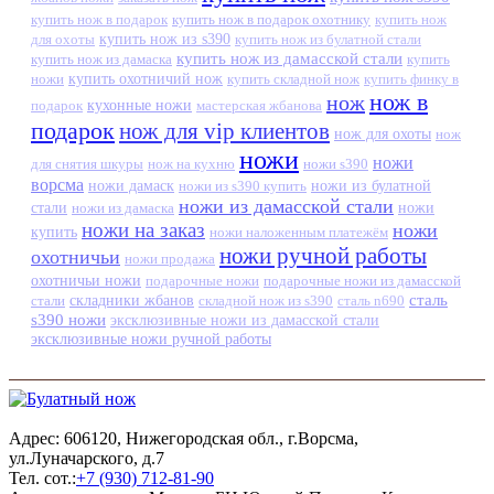
купить нож в подарок
купить нож в подарок охотнику
купить нож
купить нож из s390
для охоты
купить нож из булатной стали
купить нож из дамасской стали
купить нож из дамаска
купить
ножи
купить охотничий нож
купить складной нож
купить финку в
нож в
нож
кухонные ножи
подарок
мастерская жбанова
подарок
нож для vip клиентов
нож для охоты
нож
ножи
ножи
для снятия шкуры
нож на кухню
ножи s390
ворсма
ножи дамаск
ножи из s390 купить
ножи из булатной
ножи из дамасской стали
стали
ножи из дамаска
ножи
ножи на заказ
ножи
купить
ножи наложенным платежём
ножи ручной работы
охотничьи
ножи продажа
охотничьи ножи
подарочные ножи
подарочные ножи из дамасской
сталь
стали
складники жбанов
складной нож из s390
сталь n690
s390 ножи
эксклюзивные ножи из дамасской стали
эксклюзивные ножи ручной работы
Адрес: 606120, Нижегородская обл., г.Ворсма,
ул.Луначарского, д.7
Тел. сот.:
+7 (930) 712-81-90