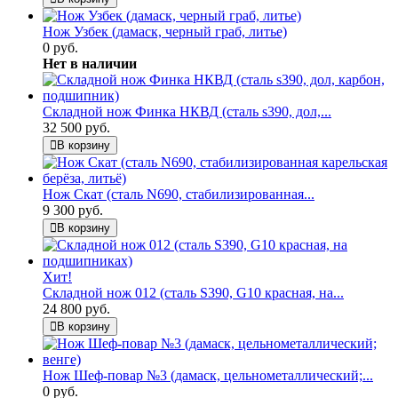
Нож Узбек (дамаск, черный граб, литье)
0 руб.
Нет в наличии
Складной нож Финка НКВД (сталь s390, дол,...
32 500 руб.
В корзину
Нож Скат (сталь N690, стабилизированная...
9 300 руб.
В корзину
Хит!
Складной нож 012 (сталь S390, G10 красная, на...
24 800 руб.
В корзину
Нож Шеф-повар №3 (дамаск, цельнометаллический;...
0 руб.