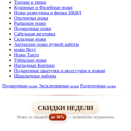
Топоры и тяпки
Кухонные и Филейные ножи
Ножи разведчика и финки НКВД
Охотничьи ножи
Рыбацкие ножи
Подарочные ножи
Сабельная заготовка
Складные ножи
Авторские ножи ручной работы
ножи Якут
Ножи Танто
Узбекские ножи
Наградные Кортики
Подарочные шкатулки и аксессуары к ножам
Шашлычные наборы
Подарочные
Эксклюзивные
Разделочные
ножи
ножи
ножи
СКИДКИ НЕДЕЛИ
Ножи со скидкой
до 30%
— количество ограничено