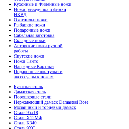
Кухонные и Филейные ножи
Ножи разведчика и финки
НКВД
Охотничьи ножи
Рыбацкие ножи
Подарочные ножи
Сабельная заготовка
Складные ножи
Авторские ножи ручной
работы
Якутские ножи
Ножи Танто
Наградные Кортики
Подарочные шкатулки и
аксессуары к ножам
Булатная сталь
Дамасская сталь
Порошковые стали
Нержавеющий дамаск Damasteel Rose
Мозаичный и торцевый дамаск
Сталь 95х18
Сталь Х12МФ
Сталь К340
Сталь 9ХС