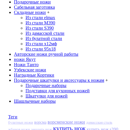
Подарочные ножи
Сабельная заготовка
Складные ножи
+
Из стали elmax
Из стали М390
Из стали S390
Из дамасской стали
Из булатной стали
Из стали х12мф
Из стали 95х18
Авторские ножи ручной работы
ножи Якут
Ножи Танто
Узбекские ножи
Наградные Кортики
Подарочные шкатулки и аксессуары к ножам
+
Подарочные наборы
Подставки для кухонных ножей
Шкатулки для ножей
Шашлычные наборы
Теги
ворсменские ножи
ворсма
дамасская сталь
булатные ножи
купить нож
купить нож s390
жбанов ножи
заказать нож