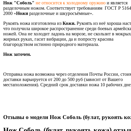
Нож "Соболь"
не относится к холодному оружию
и является
разделочным ножом. Соответствует требованиям ГОСТ Р 5164
2000 «
Ножи
разделочные и шкуросъёмные».
Рукоять ножа изготовлена из
Кожи.
Рукоять из неё хороша нас
что получила широкое распространение среди боевых армейск
ножей. Она не холодит ладонь на морозе, не скользит в мокрых
жирных руках, гасит вибрации, да и попросту красива
благородством истинно природного материала.
Нож заточен.
Информация об оплате и доставке ножа.
Отправка ножа возможна через отделения Почты России, стои
доставки варьируется от 200 до 500 руб (зависит от Вашего
местаположения). Средний срок доставки ножа 10 рабочих дне
Нож укомплектован ножнами из натуральной кожи и
сертификатом.
Отзывы о модели Нож Соболь (булат, рукоять ко
Нож Соболь (булат, рукоять кожа) отз