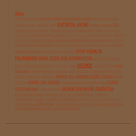
Теги
ворсменские ножи
ворсма
булатные ножи
дамасская сталь
купить нож
купить нож s390
жбанов ножи
заказать нож
купить нож в подарок охотнику
купить нож в подарок
купить нож
купить нож из s390
купить
для охоты
купить нож из булатной стали
купить нож из дамасской стали
нож из дамаска
купить ножи
купить охотничий нож
купить складной нож
купить финку в подарок
нож в
нож
кухонные ножи
мастерская жбанова
подарок
нож для vip клиентов
нож для охоты
ножи
ножи
нож для снятия шкуры
ножи s390
нож на кухню
ворсма
ножи дамаск
ножи из s390 купить
ножи из булатной
ножи из дамасской стали
стали
ножи из дамаска
ножи
ножи на заказ
ножи
купить
ножи наложенным платежём
ножи ручной работы
охотничьи
ножи продажа
охотничьи ножи
подарочные ножи из
подарочные ножи
дамасской стали
складники жбанов
складной нож из s390
сталь
сталь s390 ножи
эксклюзивные ножи из дамасской стали
n690
эксклюзивные ножи ручной работы