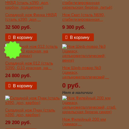
Складной нож Финка НКВД
Нож Скат (сталь N690,
(сталь s390, дол,...
стабилизированная...
32 500 руб.
9 300 руб.
В корзину
В корзину
Складной нож 012 (сталь
S390, G10 красная, на...
Нож Шеф-повар №3
(дамаск,
24 800 руб.
цельнометаллический;...
0 руб.
В корзину
Нет в наличии
Складной нож Пчак (сталь
s390, дол, карбон)
Нож Филейный 200 мм
29 200 руб.
(дамаск,...