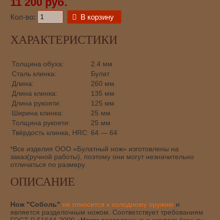
11 200 руб.
Кол-во:
В корзину
ХАРАКТЕРИСТИКИ
Толщина обуха:
2.4 мм
Сталь клинка:
Булат
Длина:
260 мм
Длина клинка:
135 мм
Длина рукояти:
125 мм
Ширина клинка:
25 мм
Толщина рукояти:
25 мм
Твёрдость клинка, HRC:
64 — 64
*Все изделия ООО «Булатный нож» изготовлены на
заказ(ручной работы), поэтому они могут незначительно
отличаться по размеру.
ОПИСАНИЕ
Нож "Соболь"
не относится к холодному оружию
и
является разделочным ножом. Соответствует требованиям