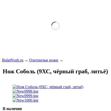
BulatNozh.ru
→
Охотничьи ножи
→
Нож Соболь (9ХС, чёрный граб, литьё)
В наличии