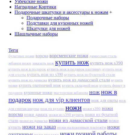
Узбекские ножи
Наградные Кортики
Подарочные шкатулки и аксессуары к ножам
+
Подарочные наборы
Подставки для кухонных ножей
Шкатулки для ножей
Шашлычные наборы
Теги
ворсменские ножи
ворсма
дамасская сталь
булатные ножи
купить нож
купить нож s390
жбанов ножи
заказать нож
купить нож в подарок
купить нож в подарок охотнику
купить нож
купить нож из s390
для охоты
купить нож из булатной стали
купить нож из дамасской стали
купить нож из дамаска
купить
ножи
купить охотничий нож
купить складной нож
купить финку в
нож в
нож
кухонные ножи
подарок
мастерская жбанова
подарок
нож для vip клиентов
нож для охоты
нож
ножи
ножи
для снятия шкуры
нож на кухню
ножи s390
ворсма
ножи дамаск
ножи из s390 купить
ножи из булатной
ножи из дамасской стали
стали
ножи из дамаска
ножи
ножи на заказ
ножи
купить
ножи наложенным платежём
ножи ручной работы
охотничьи
ножи продажа