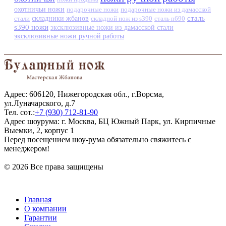
охотничьи ножи
подарочные ножи
подарочные ножи из дамасской
сталь
стали
складники жбанов
складной нож из s390
сталь n690
s390 ножи
эксклюзивные ножи из дамасской стали
эксклюзивные ножи ручной работы
Адрес: 606120, Нижегородская обл., г.Ворсма,
ул.Луначарского, д.7
Тел. сот.:
+7 (930) 712-81-90
Адрес шоурума: г. Москва, БЦ Южный Парк, ул. Кирпичные
Выемки, 2, корпус 1
Перед посещением шоу-рума обязательно свяжитесь с
менеджером!
© 2026 Все права защищены
Главная
О компании
Гарантии