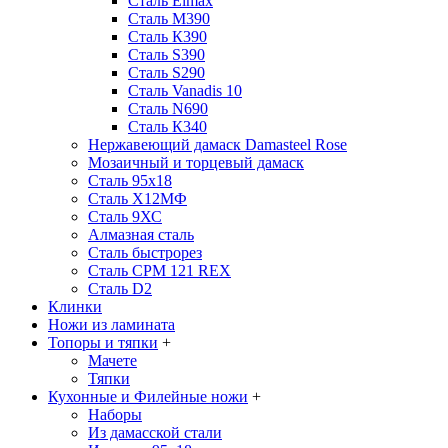
Сталь Elmax
Сталь М390
Сталь К390
Сталь S390
Сталь S290
Сталь Vanadis 10
Сталь N690
Сталь К340
Нержавеющий дамаск Damasteel Rose
Мозаичный и торцевый дамаск
Сталь 95х18
Сталь Х12МФ
Сталь 9ХС
Алмазная сталь
Сталь быстрорез
Сталь CPM 121 REX
Сталь D2
Клинки
Ножи из ламината
Топоры и тяпки
+
Мачете
Тяпки
Кухонные и Филейные ножи
+
Наборы
Из дамасской стали