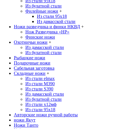
Из стали 95х18
Из булатной стали
Филейные ножи
+
Из стали 95х18
Из дамасской стали
Ножи разведчика и финки НКВД
+
Нож Разведчика «НР»
Финские ножи
Охотничьи ножи
+
Из дамасской стали
Из булатной стали
Рыбацкие ножи
Подарочные ножи
Сабельная заготовка
Складные ножи
+
Из стали elmax
Из стали М390
Из стали S390
Из дамасской стали
Из булатной стали
Из стали х12мф
Из стали 95х18
Авторские ножи ручной работы
ножи Якут
Ножи Танто