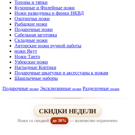
Топоры и тяпки
Кухонные и Филейные ножи
Ножи разведчика и финки НКВД
Охотничьи ножи
Рыбацкие ножи
Подарочные ножи
Сабельная заготовка
Складные ножи
Авторские ножи ручной работы
ножи Якут
Ножи Танто
Узбекские ножи
Наградные Кортики
Подарочные шкатулки и аксессуары к ножам
Шашлычные наборы
Подарочные
Эксклюзивные
Разделочные
ножи
ножи
ножи
СКИДКИ НЕДЕЛИ
Ножи со скидкой
до 30%
— количество ограничено