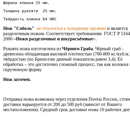
Ширина клинка 25 мм. 
Толщина рукояти  25 мм.
Твёрдость клинка 64 HRC
Нож "Соболь"
не относится к холодному оружию
и является
разделочным ножом. Соответствует требованиям ГОСТ Р 5164
2000 «
Ножи разделочные и шкуросъёмные
».
Рукоять ножа изготовлена из
Чёрного Граба
. Чёрный граб -
древесина обладающая высокой плотностью (700-800 кг./куб.м.
твёрдостью (по Бринеллю данный показатель равен 3,4). Её
обработка – это достаточно сложный процесс, так как волокна
скрученную форму.
Нож заточен.
Информация об оплате и доставке ножа.
Отправка ножа возможна через отделения Почты России, стои
доставки варьируется от 200 до 500 руб (зависит от Вашего
местаположения). Средний срок доставки ножа 10 рабочих дне
Нож укомплектован ножнами из натуральной кожи и
сертификатом.