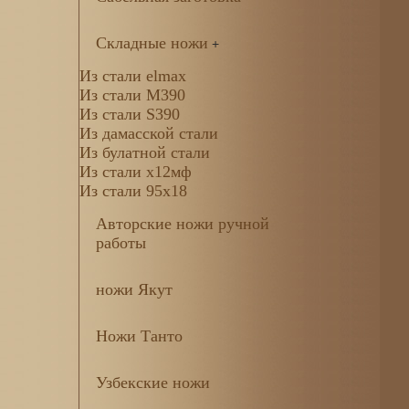
Складные ножи
+
Из стали elmax
Из стали М390
Из стали S390
Из дамасской стали
Из булатной стали
Из стали х12мф
Из стали 95х18
Авторские ножи ручной
работы
ножи Якут
Ножи Танто
Узбекские ножи