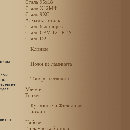
Сталь 95х18
Сталь Х12МФ
Сталь 9ХС
Алмазная сталь
Сталь быстрорез
Сталь CPM 121 REX
Сталь D2
Клинки
ваниям
Ножи из ламината
резы.
Топоры и тяпки
+
вета —
овсем не
Мачете
будет
Тяпки
Кухонные и Филейные
ножи
+
сит от
Наборы
Из дамасской стали