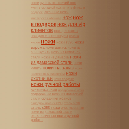
ножи
купить охотничий нож
купить складной нож
купить финку в
кухонные ножи
подарок
нож
нож
мастерская жбанова
в подарок
нож для vip
клиентов
нож для охоты
нож для снятия шкуры
нож на
ножи
ножи
ножи s390
кухню
ворсма
ножи дамаск
ножи из
s390 купить
ножи из булатной
ножи
стали
ножи из дамаска
из дамасской стали
ножи
ножи на заказ
купить
ножи
ножи
наложенным платежём
охотничьи
ножи продажа
ножи ручной работы
охотничьи ножи
подарочные ножи
подарочные ножи из дамасской
стали
складники жбанов
складной нож из s390
сталь n690
сталь s390 ножи
эксклюзивные
ножи из дамасской стали
эксклюзивные ножи ручной
работы