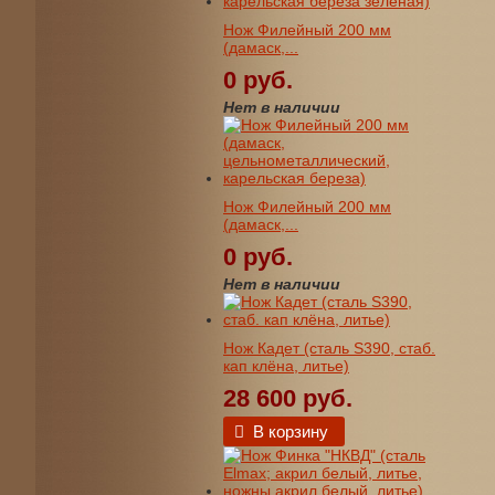
Нож Филейный 200 мм
(дамаск,...
0 руб.
Нет в наличии
Нож Филейный 200 мм
(дамаск,...
0 руб.
Нет в наличии
Нож Кадет (сталь S390, стаб.
кап клёна, литье)
28 600 руб.
В корзину