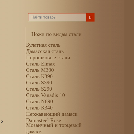
Ножи по видам стали
Булатная сталь
Дамасская сталь
Порошковые стали
Сталь Elmax
Сталь М390
Сталь К390
Сталь S390
Сталь S290
Сталь Vanadis 10
Сталь N690
Сталь К340
Нержавеющий дамаск
Damasteel Rose
но
Мозаичный и торцевый
дамаск