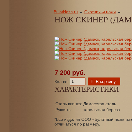
BulatNozh.ru
→
Охотничьи ножи
→
НОЖ СКИНЕР (ДАМ
7 200 руб.
В корзину
Кол-во:
ХАРАКТЕРИСТИКИ
Сталь клинка:
Дамасская сталь
Рукоять:
карельская береза
*Все изделия ООО «Булатный нож» изго
отличаться по размеру.