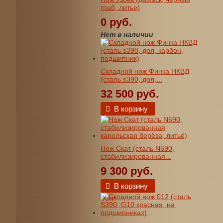
граб, литье)
0 руб.
Нет в наличии
Складной нож Финка НКВД
(сталь s390, дол,...
32 500 руб.
В корзину
Нож Скат (сталь N690,
стабилизированная...
9 300 руб.
В корзину
Хит!