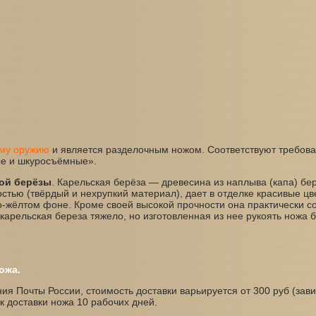
ому оружию
и является разделочным ножом. Соответствуют требо
е и шкуросъёмные».
ой берёзы
. Карельская берёза — древесина из наплыва (капа) бе
стью (твёрдый и нехрупкий материал), дает в отделке красивые ц
-жёлтом фоне. Кроме своей высокой прочности она практически с
карельская береза тяжело, но изготовленная из нее рукоять ножа 
ожа.
я Почты России, стоимость доставки варьируется от 300 руб (зави
 доставки ножа 10 рабочих дней.