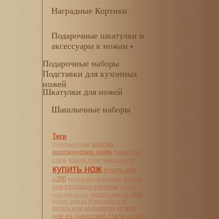
Наградные Кортики
Подарочные шкатулки и
аксессуары к ножам
+
Подарочные наборы
Подставки для кухонных
ножей
Шкатулки для ножей
Шашлычные наборы
Теги
ворсма
булатные ножи
ворсменские ножи
дамасская
сталь
жбанов ножи
заказать нож
купить нож
купить нож
s390
купить
купить нож в подарок
нож в подарок охотнику
купить
купить нож из s390
нож для охоты
купить нож из булатной стали
купить
купить нож из дамаска
нож из дамасской стали
купить