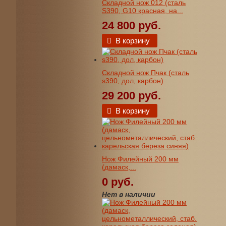
Складной нож 012 (сталь
S390, G10 красная, на...
24 800 руб.
В корзину
Складной нож Пчак (сталь
s390, дол, карбон)
29 200 руб.
В корзину
Нож Филейный 200 мм
(дамаск,...
0 руб.
Нет в наличии