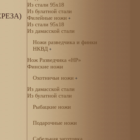
Из стали 95х18
Из булатной стали
РЕЗА)
Филейные ножи
+
Из стали 95х18
Из дамасской стали
Ножи разведчика и финки
НКВД
+
Нож Разведчика «НР»
Финские ножи
Охотничьи ножи
+
Из дамасской стали
Из булатной стали
Рыбацкие ножи
Подарочные ножи
Сабельная заготовка