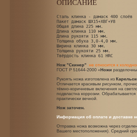
ОПИСАНИЕ
Сталь клинка - дамаск 400 слоёв
Пакет дамаск ШХ15+ХВГ+У8
Общая длина 225 мм.
Длина клинка 110 мм.
Длина рукояти 115 мм.
Толщина обуха 3,0-4,0 мм.
Ширина клинка 30 мм. 
Толщина рукояти 25 мм.
Твёрдость клинка 61 HRC       
Нож "Скинер"
не относится к холодн
ГОСТ Р 51644-2000 «
Ножи
разделочны
Рукоять ножа изготовлена из
Карельск
Отличается красивым рисунком, прочно
тёмно-коричневые включения на светло
подвластна коррозии. Обрабатывается 
практически вечной.
Нож заточен.
Информация об оплате и доставке н
Отправка ножа возможна через отделени
Вашего местоположения). Средний срок