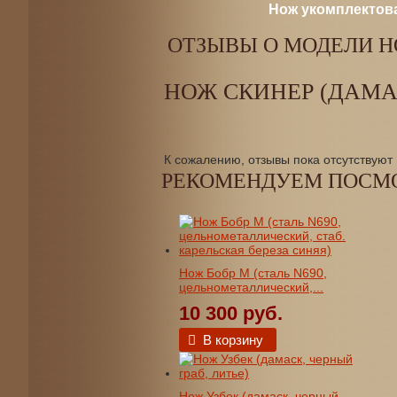
Нож укомплектова
ОТЗЫВЫ О МОДЕЛИ НО
НОЖ СКИНЕР (ДАМА
К сожалению, отзывы пока отсутствуют
РЕКОМЕНДУЕМ ПОСМ
Нож Бобр М (сталь N690,
цельнометаллический,...
10 300 руб.
В корзину
Нож Узбек (дамаск, черный