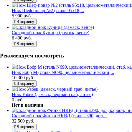
Нож Шеф-повар №2 (сталь 95х18,...
5 900 руб.
В корзину
Складной нож Куница (дамаск, венге)
6 400 руб.
В корзину
Рекомендуем посмотреть
Нож Бобр М (сталь N690, цельнометаллический,...
10 300 руб.
В корзину
Нож Узбек (дамаск, черный граб, литье)
0 руб.
Нет в наличии
Складной нож Финка НКВД (сталь s390, дол,...
32 500 руб.
В корзину