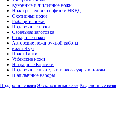
Кухонные и Филейные ножи
Ножи разведчика и финки НКВД
Охотничьи ножи
Рыбацкие ножи
Подарочные ножи
Сабельная заготовка
Складные ножи
Авторские ножи ручной работы
ножи Якут
Ножи Танто
Узбекские ножи
Наградные Кортики
Подарочные шкатулки и аксессуары к ножам
Шашлычные наборы
Подарочные
Эксклюзивные
Разделочные
ножи
ножи
ножи