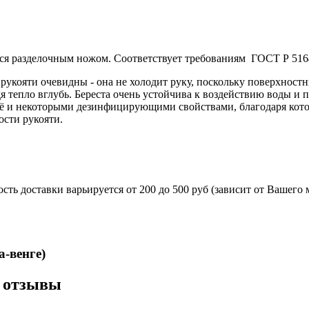
ся разделочным ножом. Соответствует требованиям ГОСТ Р 516
 рукояти очевидны - она не холодит руку, поскольку поверхностн
 тепло вглубь. Береста очень устойчива к воздействию воды и 
её и некоторыми дезинфицирующими свойствами, благодаря котор
ости рукояти.
ть доставки варьируется от 200 до 500 руб (зависит от Вашего
 укомплектован ножнами из натуральной кожи и сертифика
-венге)
) отзывы