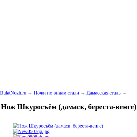
BulatNozh.ru
→
Ножи по видам стали
→
Дамасская сталь
→
Нож Шкуросъём (дамаск, береста-венге)