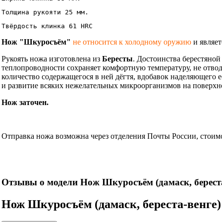
Толщина рукояти 25 мм.
Твёрдость клинка 61 HRC
Нож "Шкуросъём"
не относится к холодному оружию
и являет
Рукоять ножа изготовлена из
Бересты
. Достоинства берестяной
теплопроводности сохраняет комфортную температуру, не отводя
количество содержащегося в ней дёгтя, вдобавок наделяющего 
и развитие всяких нежелательных микроорганизмов на поверхн
Нож заточен.
Информация об оплате и доставке ножа.
Отправка ножа возможна через отделения Почты России, стоимос
Нож
Отзывы о модели Нож Шкуросъём (дамаск, береста
Нож Шкуросъём (дамаск, береста-венге