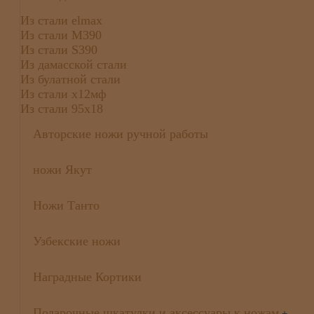
Из стали elmax
Из стали М390
Из стали S390
Из дамасской стали
Из булатной стали
Из стали х12мф
Из стали 95х18
Авторские ножи ручной работы
ножи Якут
Ножи Танто
Узбекские ножи
Наградные Кортики
Подарочные шкатулки и аксессуары к ножам
+