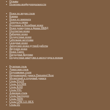
Отзывы
Политика конфиденциальности
Ножи по видам стали
Клинки
Ножи из ламината
Топоры и тяпки
Кухонные и Филейные ножи
Ножи разведчика и финки НКВД
Охотничьи ножи
Рыбацкие ножи
Подарочные ножи
Сабельная заготовка
Складные ножи
Авторские ножи ручной работы
Якутские ножи
Ножи Танто
Наградные Кортики
Подарочные шкатулки и аксессуары к ножам
Булатная сталь
Дамасская сталь
Порошковые стали
Нержавеющий дамаск Damasteel Rose
Мозаичный и торцевый дамаск
Сталь 95х18
Сталь Х12МФ
Сталь К340
Сталь 9ХС
Алмазная сталь
Сталь быстрорез
Сталь N690
Сталь CPM 121 REX
Сталь D2