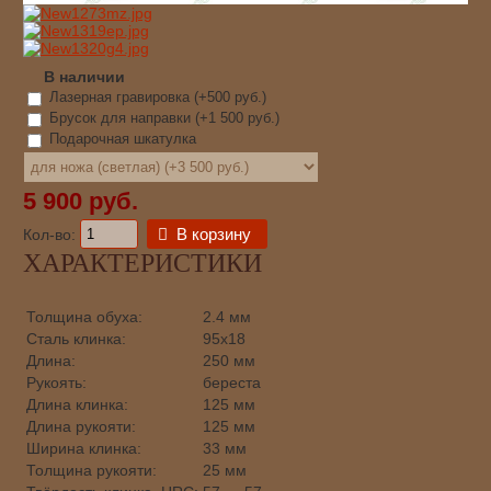
В наличии
Лазерная гравировка (+
500 руб.
)
Брусок для направки (+
1 500 руб.
)
Подарочная шкатулка
5 900 руб.
В корзину
Кол-во:
ХАРАКТЕРИСТИКИ
Толщина обуха:
2.4 мм
Сталь клинка:
95х18
Длина:
250 мм
Рукоять:
береста
Длина клинка:
125 мм
Длина рукояти:
125 мм
Ширина клинка:
33 мм
Толщина рукояти:
25 мм