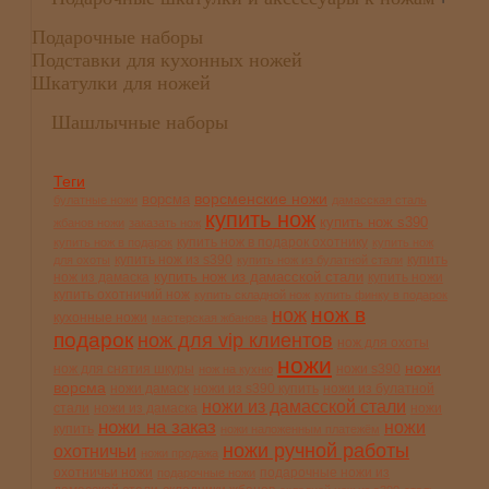
Подарочные наборы
Подставки для кухонных ножей
Шкатулки для ножей
Шашлычные наборы
Теги
ворсменские ножи
ворсма
булатные ножи
дамасская сталь
купить нож
купить нож s390
жбанов ножи
заказать нож
купить нож в подарок охотнику
купить нож в подарок
купить нож
купить нож из s390
купить
для охоты
купить нож из булатной стали
купить нож из дамасской стали
нож из дамаска
купить ножи
купить охотничий нож
купить складной нож
купить финку в подарок
нож в
нож
кухонные ножи
мастерская жбанова
подарок
нож для vip клиентов
нож для охоты
ножи
ножи
нож для снятия шкуры
ножи s390
нож на кухню
ворсма
ножи дамаск
ножи из s390 купить
ножи из булатной
ножи из дамасской стали
стали
ножи из дамаска
ножи
ножи на заказ
ножи
купить
ножи наложенным платежём
ножи ручной работы
охотничьи
ножи продажа
охотничьи ножи
подарочные ножи из
подарочные ножи