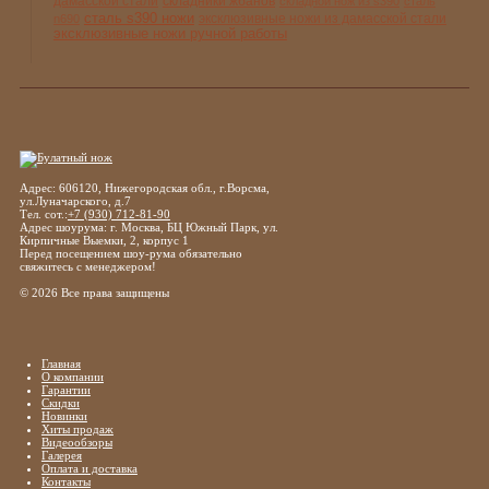
дамасской стали
складники жбанов
складной нож из s390
сталь
сталь s390 ножи
эксклюзивные ножи из дамасской стали
n690
эксклюзивные ножи ручной работы
Адрес: 606120, Нижегородская обл., г.Ворсма,
ул.Луначарского, д.7
Тел. сот.:
+7 (930) 712-81-90
Адрес шоурума: г. Москва, БЦ Южный Парк, ул.
Кирпичные Выемки, 2, корпус 1
Перед посещением шоу-рума обязательно
свяжитесь с менеджером!
© 2026 Все права защищены
Главная
О компании
Гарантии
Скидки
Новинки
Хиты продаж
Видеообзоры
Галерея
Оплата и доставка
Контакты