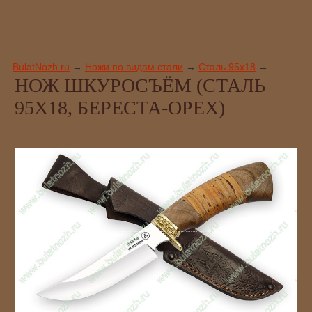
BulatNozh.ru
→
Ножи по видам стали
→
Сталь 95х18
→
НОЖ ШКУРОСЪЁМ (СТАЛЬ
95Х18, БЕРЕСТА-ОРЕХ)