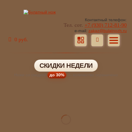
Контактный телефон:
Тел. сот.
+7 (930) 712-81-90
e-mail:
zakaz@bulatnozh.ru
0 руб.
СКИДКИ НЕДЕЛИ
Ножи со скидкой
до 30%
— количество ограничено