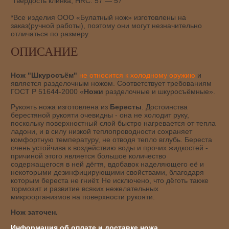
Твёрдость клинка, HRC:
57 — 57
*Все изделия ООО «Булатный нож» изготовлены на
заказ(ручной работы), поэтому они могут незначительно
отличаться по размеру.
ОПИСАНИЕ
Нож "Шкуросъём"
не относится к холодному оружию
и
является разделочным ножом. Соответствует требованиям
ГОСТ Р 51644-2000 «
Ножи
разделочные и шкуросъёмные».
Рукоять ножа изготовлена из
Бересты
. Достоинства
берестяной рукояти очевидны - она не холодит руку,
поскольку поверхностный слой быстро нагревается от тепла
ладони, и в силу низкой теплопроводности сохраняет
комфортную температуру, не отводя тепло вглубь. Береста
очень устойчива к воздействию воды и прочих жидкостей -
причиной этого является большое количество
содержащегося в ней дёгтя, вдобавок наделяющего её и
некоторыми дезинфицирующими свойствами, благодаря
которым береста не гниёт. Не исключено, что дёготь также
тормозит и развитие всяких нежелательных
микроорганизмов на поверхности рукояти.
Нож заточен.
Информация об оплате и доставке ножа.