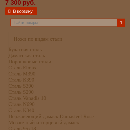
7 300 руб.
В корзину
Ножи по видам стали
Булатная сталь
Дамасская сталь
Порошковые стали
Сталь Elmax
Сталь М390
Сталь К390
Сталь S390
Сталь S290
Сталь Vanadis 10
Сталь N690
Сталь К340
Нержавеющий дамаск Damasteel Rose
Мозаичный и торцевый дамаск
Сталь 95х18