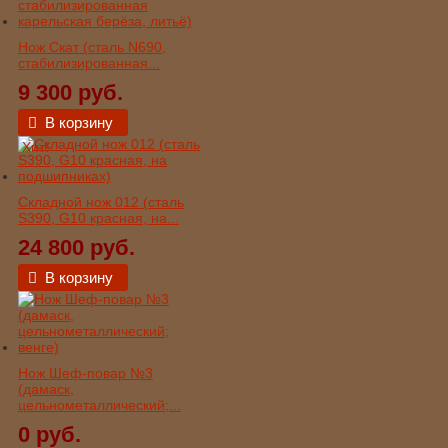
Нож Скат (сталь N690,
стабилизированная...
9 300 руб.
В корзину
Хит!
Складной нож 012 (сталь
S390, G10 красная, на...
24 800 руб.
В корзину
Нож Шеф-повар №3
(дамаск,
цельнометаллический;...
0 руб.