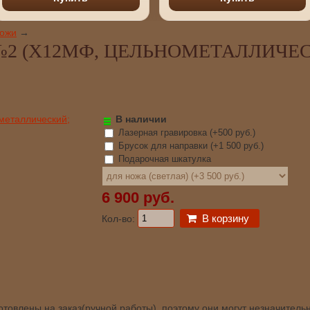
ножи
→
2 (Х12МФ, ЦЕЛЬНОМЕТАЛЛИЧЕ
В наличии
Лазерная гравировка (+
500 руб.
)
Брусок для направки (+
1 500 руб.
)
Подарочная шкатулка
6 900 руб.
В корзину
Кол-во:
товлены на заказ(ручной работы), поэтому они могут незначитель