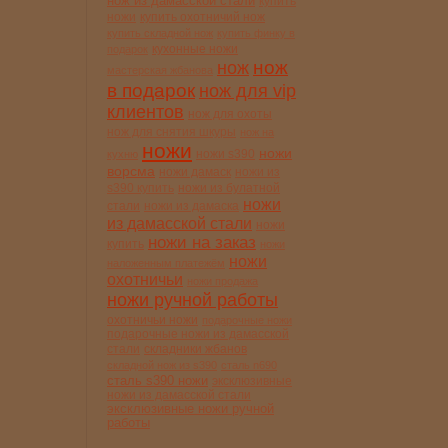
нож из дамасской стали
купить
ножи
купить охотничий нож
купить складной нож
купить финку в
кухонные ножи
подарок
нож
нож
мастерская жбанова
в подарок
нож для vip
клиентов
нож для охоты
нож для снятия шкуры
нож на
ножи
ножи
ножи s390
кухню
ворсма
ножи дамаск
ножи из
s390 купить
ножи из булатной
ножи
стали
ножи из дамаска
из дамасской стали
ножи
ножи на заказ
купить
ножи
ножи
наложенным платежём
охотничьи
ножи продажа
ножи ручной работы
охотничьи ножи
подарочные ножи
подарочные ножи из дамасской
стали
складники жбанов
складной нож из s390
сталь n690
сталь s390 ножи
эксклюзивные
ножи из дамасской стали
эксклюзивные ножи ручной
работы