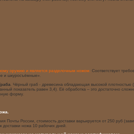
дному оружию и является разделочным ножом.
Соответствует требо
е и шкуросъёмные».
Граба
. Чёрный граб - древесина обладающая высокой плотностью 
 данный показатель равен 3,4). Её обработка – это достаточно слож
енную форму.
ожа.
я Почты России, стоимость доставки варьируется от 250 руб (зави
 доставки ножа 10 рабочих дней.