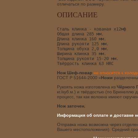
отличаться по размеру.
ОПИСАНИЕ
Сталь клинка - кованая х12мф
Общая длина 285 мм.
Длина клинка 160 мм.
Длина рукояти 125 мм.
Толщина обуха 2,0 мм.
Ширина клинка 35 мм. 
Толщина рукояти 15-20 мм.
Твёрдость клинка 63 HRC 
Нож Шеф-повар
не относится к холо
ГОСТ Р 51644-2000 «
Ножи
разделочны
Рукоять ножа изготовлена из
Чёрного 
кг./куб.м.) и твёрдостью (по Бринеллю
процесс, так как волокна имеют скруч
Нож заточен.
Информация об оплате и доставке н
Отправка ножа возможна через отделени
Вашего местоположения). Средний срок