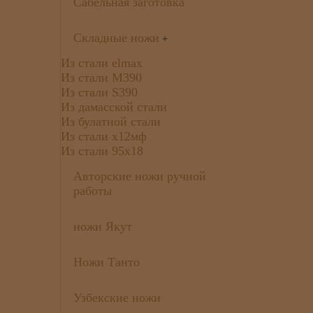
Сабельная заготовка
Складные ножи
+
Из стали elmax
Из стали М390
Из стали S390
Из дамасской стали
Из булатной стали
Из стали х12мф
Из стали 95х18
Авторские ножи ручной
работы
ножи Якут
Ножи Танто
Узбекские ножи