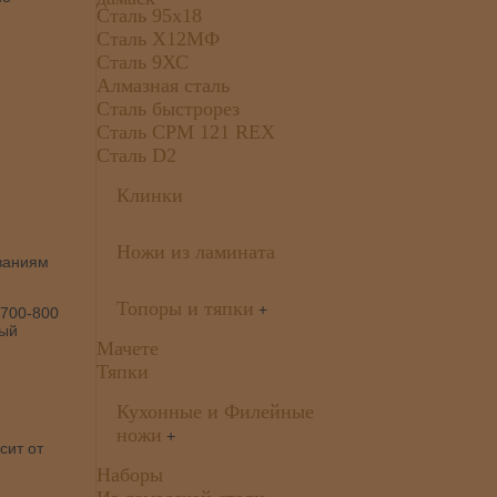
Сталь 95х18
Сталь Х12МФ
Сталь 9ХС
Алмазная сталь
Сталь быстрорез
Сталь CPM 121 REX
Сталь D2
Клинки
Ножи из ламината
ваниям
Топоры и тяпки
+
(700-800
ный
Мачете
Тяпки
Кухонные и Филейные
ножи
+
сит от
Наборы