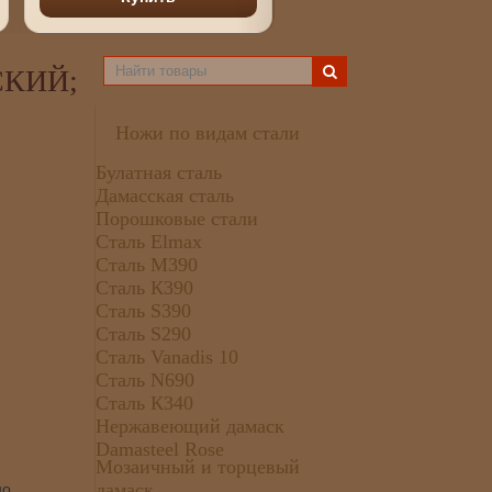
СКИЙ;
Ножи по видам стали
Булатная сталь
Дамасская сталь
Порошковые стали
Сталь Elmax
Сталь М390
Сталь К390
Сталь S390
Сталь S290
Сталь Vanadis 10
Сталь N690
Сталь К340
Нержавеющий дамаск
Damasteel Rose
Мозаичный и торцевый
дамаск
но