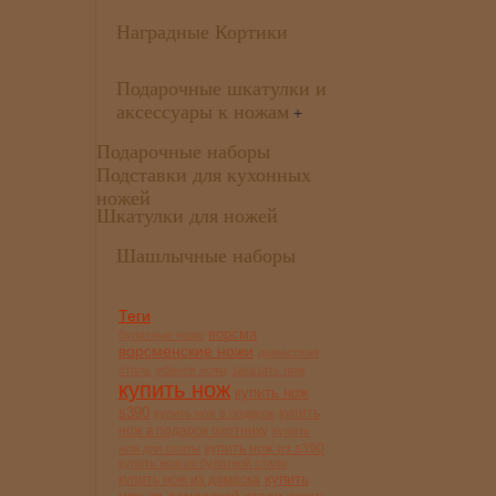
Наградные Кортики
Подарочные шкатулки и
аксессуары к ножам
+
Подарочные наборы
Подставки для кухонных
ножей
Шкатулки для ножей
Шашлычные наборы
Теги
ворсма
булатные ножи
ворсменские ножи
дамасская
сталь
жбанов ножи
заказать нож
купить нож
купить нож
s390
купить
купить нож в подарок
нож в подарок охотнику
купить
купить нож из s390
нож для охоты
купить нож из булатной стали
купить
купить нож из дамаска