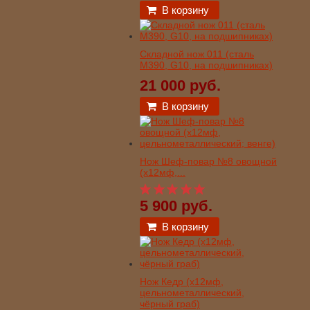
В корзину
Складной нож 011 (сталь
М390, G10, на подшипниках)
21 000 руб.
В корзину
Нож Шеф-повар №8 овощной
(х12мф,...
5 900 руб.
В корзину
Нож Кедр (х12мф,
цельнометаллический,
чёрный граб)