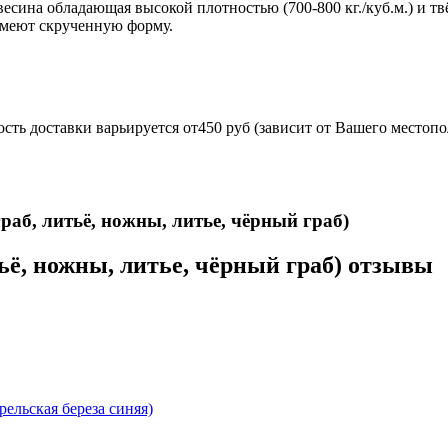
евесина обладающая высокой плотностью (700-800 кг./куб.м.) и т
 имеют скрученную форму.
сть доставки варьируется от450 руб (зависит от Вашего местопо
 укомплектован ножнами из натуральной кожи и сертифика
аб, литьё, ножны, литье, чёрный граб)
ьё, ножны, литье, чёрный граб) отзывы