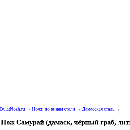
BulatNozh.ru
→
Ножи по видам стали
→
Дамасская сталь
→
Нож Самурай (дамаск, чёрный граб, лит