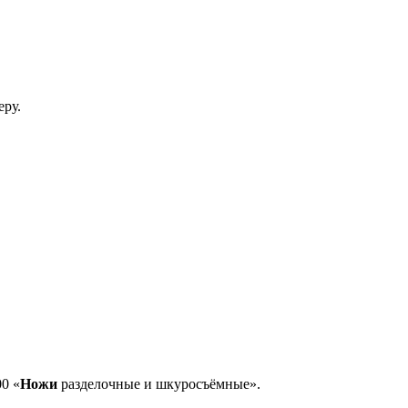
еру.
0 «
Ножи
разделочные и шкуросъёмные».