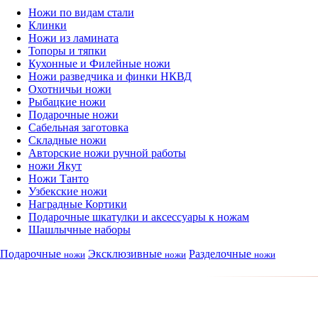
Ножи по видам стали
Клинки
Ножи из ламината
Топоры и тяпки
Кухонные и Филейные ножи
Ножи разведчика и финки НКВД
Охотничьи ножи
Рыбацкие ножи
Подарочные ножи
Сабельная заготовка
Складные ножи
Авторские ножи ручной работы
ножи Якут
Ножи Танто
Узбекские ножи
Наградные Кортики
Подарочные шкатулки и аксессуары к ножам
Шашлычные наборы
Подарочные
Эксклюзивные
Разделочные
ножи
ножи
ножи