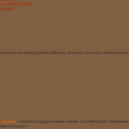
товлены на заказ(ручной работы), поэтому они могут незначитель
у оружию
и является разделочным ножом. Соответствует требова
куросъёмные».