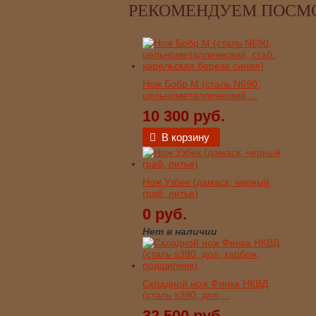
РЕКОМЕНДУЕМ ПОСМ
Нож Бобр М (сталь N690,
цельнометаллический,...
10 300 руб.
В корзину
Нож Узбек (дамаск, черный
граб, литье)
0 руб.
Нет в наличии
Складной нож Финка НКВД
(сталь s390, дол,...
32 500 руб.