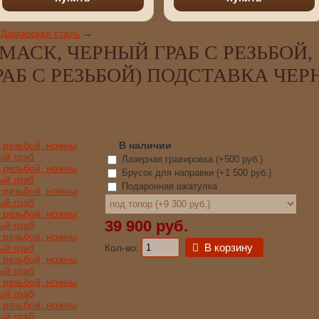
Дамасская сталь
→
АСК, ЧЕРНЫЙ ГРАБ С РЕЗЬБОЙ,
АБ С РЕЗЬБОЙ) ПОДСТАВКА ЧЕ
В наличии
Лазерная гравировка (+
500 руб.
)
Брусок для направки (+
1 500 руб.
)
Подарочная шкатулка
39 900 руб.
В корзину
Кол-во: