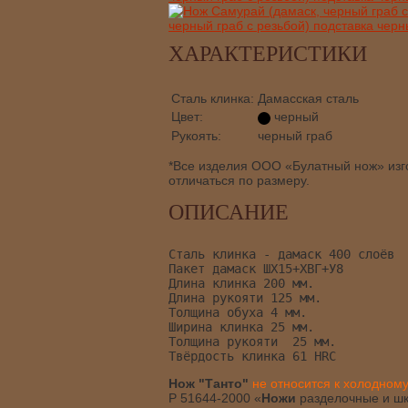
ХАРАКТЕРИСТИКИ
Сталь клинка:
Дамасская сталь
Цвет:
черный
Рукоять:
черный граб
*Все изделия ООО «Булатный нож» изго
отличаться по размеру.
ОПИСАНИЕ
Сталь клинка - дамаск 400 слоёв
Пакет дамаск ШХ15+ХВГ+У8
Длина клинка 200 мм.
Длина рукояти 125 мм.
Толщина обуха 4 мм.
Ширина клинка 25 мм. 
Толщина рукояти  25 мм.
Твёрдость клинка 61 HRC 
Нож "Танто"
не относится к холодном
Р 51644-2000 «
Ножи
разделочные и ш