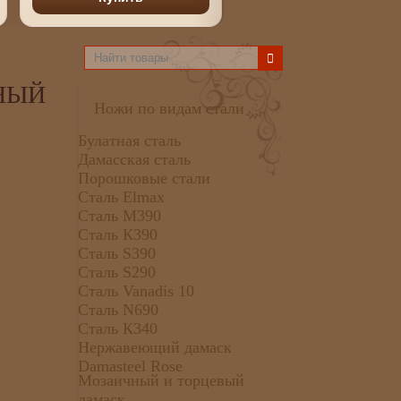
РНЫЙ
Ножи по видам стали
Булатная сталь
Дамасская сталь
Порошковые стали
Сталь Elmax
Сталь М390
Сталь К390
Сталь S390
Сталь S290
Сталь Vanadis 10
Сталь N690
Сталь К340
Нержавеющий дамаск
Damasteel Rose
Мозаичный и торцевый
дамаск