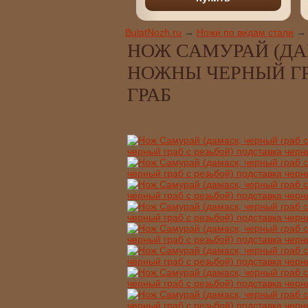
тительного дубления,
имшоу Волк)
BulatNozh.ru
→
Ножи по видам стали
→
НОЖ САМУРАЙ (ДАМ
НОЖНЫ ЧЕРНЫЙ ГР
ГРАБ