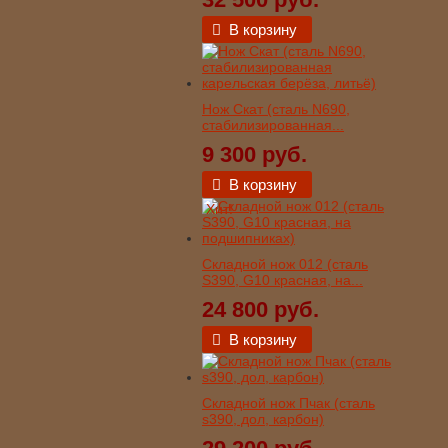
В корзину
Нож Скат (сталь N690,
стабилизированная...
9 300 руб.
В корзину
Хит!
Складной нож 012 (сталь
S390, G10 красная, на...
24 800 руб.
В корзину
Складной нож Пчак (сталь
s390, дол, карбон)