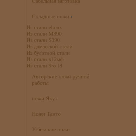
Сабельная заготовка
Складные ножи
+
Из стали elmax
Из стали М390
Из стали S390
Из дамасской стали
Из булатной стали
Из стали х12мф
Из стали 95х18
Авторские ножи ручной
работы
ножи Якут
Ножи Танто
Узбекские ножи