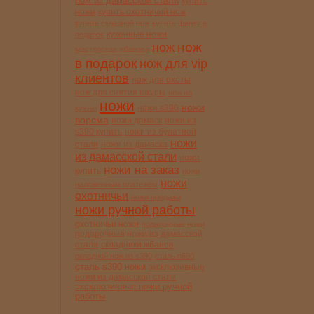
нож из дамасской стали
купить
ножи
купить охотничий нож
купить складной нож
купить финку в
кухонные ножи
подарок
нож
нож
мастерская жбанова
в подарок
нож для vip
клиентов
нож для охоты
нож для снятия шкуры
нож на
ножи
ножи
ножи s390
кухню
ворсма
ножи дамаск
ножи из
s390 купить
ножи из булатной
ножи
стали
ножи из дамаска
из дамасской стали
ножи
ножи на заказ
купить
ножи
ножи
наложенным платежём
охотничьи
ножи продажа
ножи ручной работы
охотничьи ножи
подарочные ножи
подарочные ножи из дамасской
стали
складники жбанов
складной нож из s390
сталь n690
сталь s390 ножи
эксклюзивные
ножи из дамасской стали
эксклюзивные ножи ручной
работы