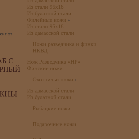
Из дамасской стали
Из стали 95х18
Из булатной стали
Филейные ножи
+
Из стали 95х18
Из дамасской стали
сит от
Ножи разведчика и финки
НКВД
+
Б С
Нож Разведчика «НР»
ЕРНЫЙ
Финские ножи
Охотничьи ножи
+
Из дамасской стали
ОЖНЫ
Из булатной стали
Рыбацкие ножи
Подарочные ножи