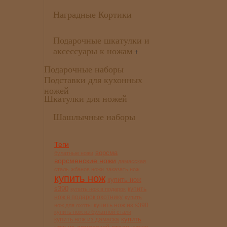
Наградные Кортики
Подарочные шкатулки и
аксессуары к ножам
+
Подарочные наборы
Подставки для кухонных
ножей
Шкатулки для ножей
Шашлычные наборы
Теги
ворсма
булатные ножи
ворсменские ножи
дамасская
сталь
жбанов ножи
заказать нож
купить нож
купить нож
s390
купить
купить нож в подарок
нож в подарок охотнику
купить
купить нож из s390
нож для охоты
купить нож из булатной стали
купить
купить нож из дамаска