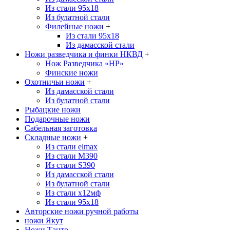
Из стали 95х18
Из булатной стали
Филейные ножи
+
Из стали 95х18
Из дамасской стали
Ножи разведчика и финки НКВД
+
Нож Разведчика «НР»
Финские ножи
Охотничьи ножи
+
Из дамасской стали
Из булатной стали
Рыбацкие ножи
Подарочные ножи
Сабельная заготовка
Складные ножи
+
Из стали elmax
Из стали М390
Из стали S390
Из дамасской стали
Из булатной стали
Из стали х12мф
Из стали 95х18
Авторские ножи ручной работы
ножи Якут
Ножи Танто