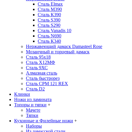
Сталь Elmax
Сталь М390
Сталь К390
Сталь S390
Сталь S290
Сталь Vanadis 10
Сталь N690
Сталь К340
Нержавеющий дамаск Damasteel Rose
Мозаичный и торцевый дамаск
Сталь 95х18
Сталь Х12МФ
Сталь 9ХС
Алмазная сталь
Сталь быстрорез
Сталь CPM 121 REX
Сталь D2
Клинки
Ножи из ламината
Топоры и тяпки
+
Мачете
Тяпки
Кухонные и Филейные ножи
+
Наборы
Из дамасской стали