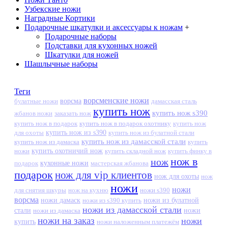
Узбекские ножи
Наградные Кортики
Подарочные шкатулки и аксессуары к ножам
+
Подарочные наборы
Подставки для кухонных ножей
Шкатулки для ножей
Шашлычные наборы
Теги
ворсменские ножи
ворсма
дамасская сталь
булатные ножи
купить нож
купить нож s390
жбанов ножи
заказать нож
купить нож в подарок
купить нож в подарок охотнику
купить нож
купить нож из s390
для охоты
купить нож из булатной стали
купить нож из дамасской стали
купить нож из дамаска
купить
ножи
купить охотничий нож
купить складной нож
купить финку в
нож в
нож
кухонные ножи
подарок
мастерская жбанова
подарок
нож для vip клиентов
нож для охоты
нож
ножи
ножи
для снятия шкуры
нож на кухню
ножи s390
ворсма
ножи дамаск
ножи из s390 купить
ножи из булатной
ножи из дамасской стали
стали
ножи из дамаска
ножи
ножи на заказ
ножи
купить
ножи наложенным платежём