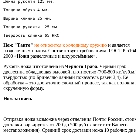
Длина рукояти 125 мм.
Толщина обуха 4 мм.
Ширина клинка 25 мм. 
Толщина рукояти  25 мм.
Твёрдость клинка 65 HRC 
Нож "Танто"
не относится к холодному оружию
и является
разделочным ножом. Соответствует требованиям ГОСТ Р 5164
2000 «
Ножи
разделочные и шкуросъёмные».
Рукоять ножа изготовлена из
Чёрного Граба
. Чёрный граб -
древесина обладающая высокой плотностью (700-800 кг./куб.м.
твёрдостью (по Бринеллю данный показатель равен 3,4). Её
обработка – это достаточно сложный процесс, так как волокна
скрученную форму.
Нож заточен.
Информация об оплате и доставке ножа.
Отправка ножа возможна через отделения Почты России, стои
доставки варьируется от 200 до 500 руб (зависит от Вашего
местаположения). Средний срок доставки ножа 10 рабочих дне