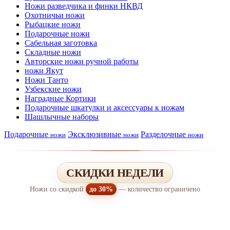
Ножи разведчика и финки НКВД
Охотничьи ножи
Рыбацкие ножи
Подарочные ножи
Сабельная заготовка
Складные ножи
Авторские ножи ручной работы
ножи Якут
Ножи Танто
Узбекские ножи
Наградные Кортики
Подарочные шкатулки и аксессуары к ножам
Шашлычные наборы
Подарочные
Эксклюзивные
Разделочные
ножи
ножи
ножи
СКИДКИ НЕДЕЛИ
Ножи со скидкой
до 30%
— количество ограничено