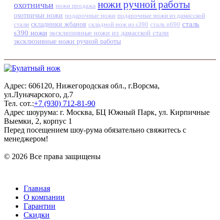
ножи ручной работы
охотничьи
ножи продажа
охотничьи ножи
подарочные ножи
подарочные ножи из дамасской
сталь
стали
складники жбанов
складной нож из s390
сталь n690
s390 ножи
эксклюзивные ножи из дамасской стали
эксклюзивные ножи ручной работы
Адрес: 606120, Нижегородская обл., г.Ворсма,
ул.Луначарского, д.7
Тел. сот.:
+7 (930) 712-81-90
Адрес шоурума: г. Москва, БЦ Южный Парк, ул. Кирпичные
Выемки, 2, корпус 1
Перед посещением шоу-рума обязательно свяжитесь с
менеджером!
© 2026 Все права защищены
Главная
О компании
Гарантии
Скидки