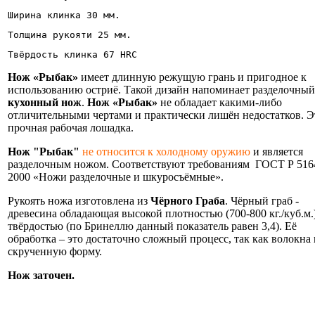
Ширина клинка 30 мм. 
Толщина рукояти 25 мм.
Твёрдость клинка 67 HRC
Нож «Рыбак»
имеет длинную режущую грань и пригодное к
использованию остриё. Такой дизайн напоминает разделочный
кухонный нож
.
Нож «Рыбак»
не обладает какими-либо
отличительными чертами и практически лишён недостатков. Э
прочная рабочая лошадка.
Нож "Рыбак"
не относится к холодному оружию
и является
разделочным ножом. Соответствуют требованиям ГОСТ Р 516
2000 «Ножи разделочные и шкуросъёмные».
Рукоять ножа изготовлена из
Чёрного Граба
. Чёрный граб -
древесина обладающая высокой плотностью (700-800 кг./куб.м.
твёрдостью (по Бринеллю данный показатель равен 3,4). Её
обработка – это достаточно сложный процесс, так как волокна
скрученную форму.
Нож заточен.
Информация об оплате и доставке ножа.