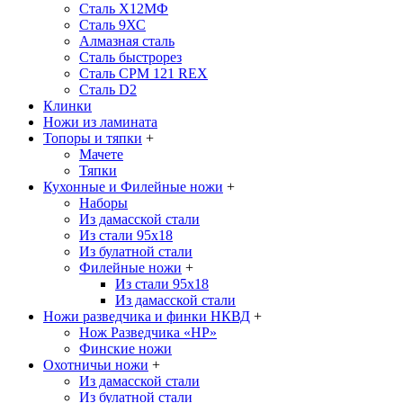
Сталь Х12МФ
Сталь 9ХС
Алмазная сталь
Сталь быстрорез
Сталь CPM 121 REX
Сталь D2
Клинки
Ножи из ламината
Топоры и тяпки
+
Мачете
Тяпки
Кухонные и Филейные ножи
+
Наборы
Из дамасской стали
Из стали 95х18
Из булатной стали
Филейные ножи
+
Из стали 95х18
Из дамасской стали
Ножи разведчика и финки НКВД
+
Нож Разведчика «НР»
Финские ножи
Охотничьи ножи
+
Из дамасской стали
Из булатной стали