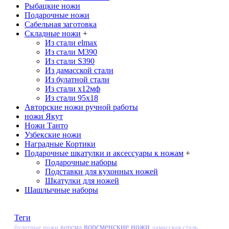
Рыбацкие ножи
Подарочные ножи
Сабельная заготовка
Складные ножи
+
Из стали elmax
Из стали М390
Из стали S390
Из дамасской стали
Из булатной стали
Из стали х12мф
Из стали 95х18
Авторские ножи ручной работы
ножи Якут
Ножи Танто
Узбекские ножи
Наградные Кортики
Подарочные шкатулки и аксессуары к ножам
+
Подарочные наборы
Подставки для кухонных ножей
Шкатулки для ножей
Шашлычные наборы
Теги
ворсменские ножи
ворсма
дамасская сталь
булатные ножи