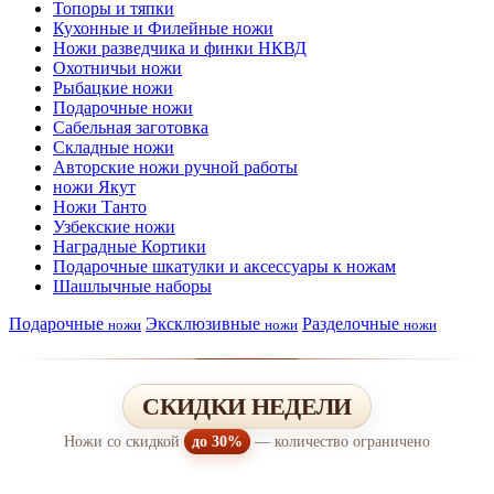
Топоры и тяпки
Кухонные и Филейные ножи
Ножи разведчика и финки НКВД
Охотничьи ножи
Рыбацкие ножи
Подарочные ножи
Сабельная заготовка
Складные ножи
Авторские ножи ручной работы
ножи Якут
Ножи Танто
Узбекские ножи
Наградные Кортики
Подарочные шкатулки и аксессуары к ножам
Шашлычные наборы
Подарочные
Эксклюзивные
Разделочные
ножи
ножи
ножи
СКИДКИ НЕДЕЛИ
Ножи со скидкой
до 30%
— количество ограничено