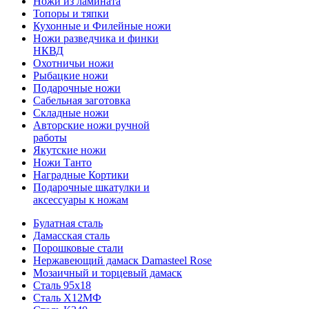
Ножи из ламината
Топоры и тяпки
Кухонные и Филейные ножи
Ножи разведчика и финки
НКВД
Охотничьи ножи
Рыбацкие ножи
Подарочные ножи
Сабельная заготовка
Складные ножи
Авторские ножи ручной
работы
Якутские ножи
Ножи Танто
Наградные Кортики
Подарочные шкатулки и
аксессуары к ножам
Булатная сталь
Дамасская сталь
Порошковые стали
Нержавеющий дамаск Damasteel Rose
Мозаичный и торцевый дамаск
Сталь 95х18
Сталь Х12МФ