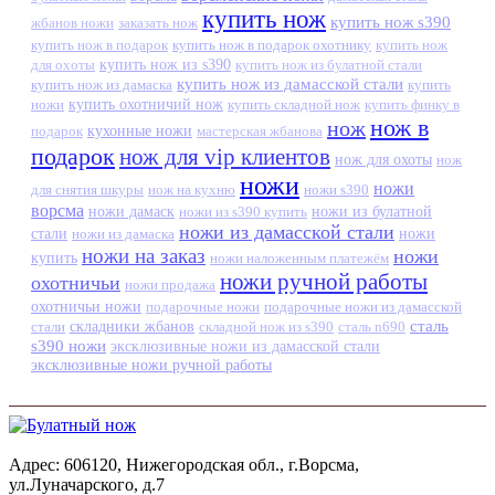
купить нож
купить нож s390
жбанов ножи
заказать нож
купить нож в подарок
купить нож в подарок охотнику
купить нож
купить нож из s390
для охоты
купить нож из булатной стали
купить нож из дамасской стали
купить нож из дамаска
купить
ножи
купить охотничий нож
купить складной нож
купить финку в
нож в
нож
кухонные ножи
подарок
мастерская жбанова
подарок
нож для vip клиентов
нож для охоты
нож
ножи
ножи
для снятия шкуры
нож на кухню
ножи s390
ворсма
ножи дамаск
ножи из s390 купить
ножи из булатной
ножи из дамасской стали
стали
ножи из дамаска
ножи
ножи на заказ
ножи
купить
ножи наложенным платежём
ножи ручной работы
охотничьи
ножи продажа
охотничьи ножи
подарочные ножи
подарочные ножи из дамасской
сталь
стали
складники жбанов
складной нож из s390
сталь n690
s390 ножи
эксклюзивные ножи из дамасской стали
эксклюзивные ножи ручной работы
Адрес: 606120, Нижегородская обл., г.Ворсма,
ул.Луначарского, д.7