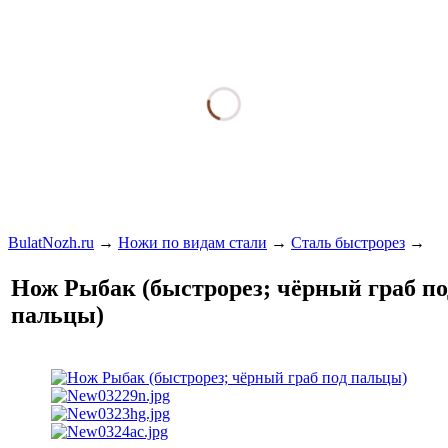
BulatNozh.ru
→
Ножи по видам стали
→
Сталь быстрорез
→
Нож Рыбак (быстрорез; чёрный граб по
пальцы)