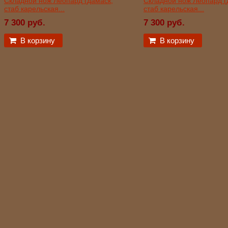
Складной нож Леопард (дамаск,
Складной нож Леопард (
стаб карельская...
стаб карельская...
7 300 руб.
7 300 руб.
В корзину
В корзину