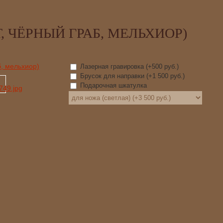
, ЧЁРНЫЙ ГРАБ, МЕЛЬХИОР)
Лазерная гравировка (+
500 руб.
)
Брусок для направки (+
1 500 руб.
)
Подарочная шкатулка