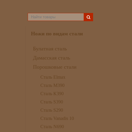
Ножи по видам стали
Булатная сталь
Дамасская сталь
Порошковые стали
Сталь Elmax
Сталь М390
Сталь К390
Сталь S390
Сталь S290
Сталь Vanadis 10
Сталь N690