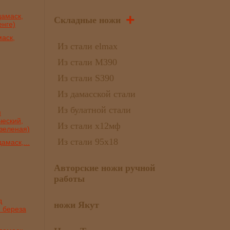
+
Складные ножи
аск,
Из стали elmax
Из стали М390
Из стали S390
Из дамасской стали
Из булатной стали
Из стали х12мф
Из стали 95х18
амаск,...
Авторские ножи ручной
работы
ножи Якут