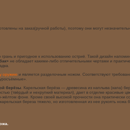
товлены на заказ(ручной работы), поэтому они могут незначитель
грань и пригодное к использованию остриё. Такой дизайн напоми
бак»
не обладает какими-либо отличительными чертами и практич
адка.
му оружию
и является разделочным ножом. Соответствуют требов
куросъёмные».
ой берёзы
. Карельская берёза — древесина из наплыва (капа) бе
стью (твёрдый и нехрупкий материал), дает в отделке красивые ц
-жёлтом фоне. Кроме своей высокой прочности она практически с
карельская береза тяжело, но изготовленная из нее рукоять ножа 
ожа.