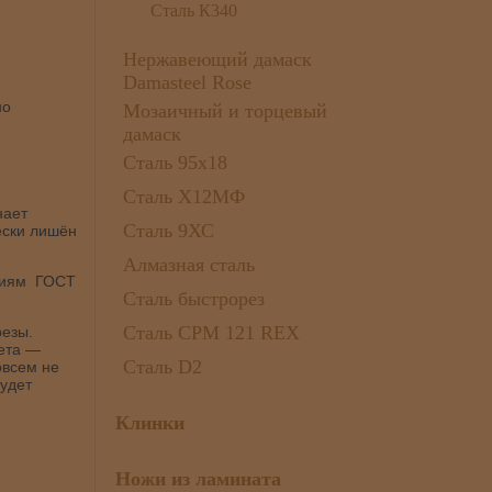
Сталь К340
Нержавеющий дамаск
Damasteel Rose
но
Мозаичный и торцевый
дамаск
Сталь 95х18
Сталь Х12МФ
нает
Сталь 9ХС
ески лишён
Алмазная сталь
аниям ГОСТ
Сталь быстрорез
Сталь CPM 121 REX
резы.
вета —
Сталь D2
овсем не
будет
Клинки
Ножи из ламината