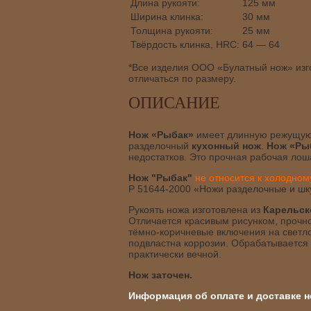
Длина рукояти:
125 мм
Ширина клинка:
30 мм
Толщина рукояти:
25 мм
Твёрдость клинка, HRC:
64 — 64
*Все изделия ООО «Булатный нож» изго
отличаться по размеру.
ОПИСАНИЕ
Нож «Рыбак»
имеет длинную режущую 
разделочный
кухонный нож
.
Нож «Ры
недостатков. Это прочная рабочая лош
Нож "Рыбак"
не относится к холодно
Р 51644-2000 «Ножи разделочные и ш
Рукоять ножа изготовлена из
Карельск
Отличается красивым рисунком, прочно
тёмно-коричневые включения на светло
подвластна коррозии. Обрабатывается 
практически вечной.
Нож заточен.
Информация об оплате и доставке н