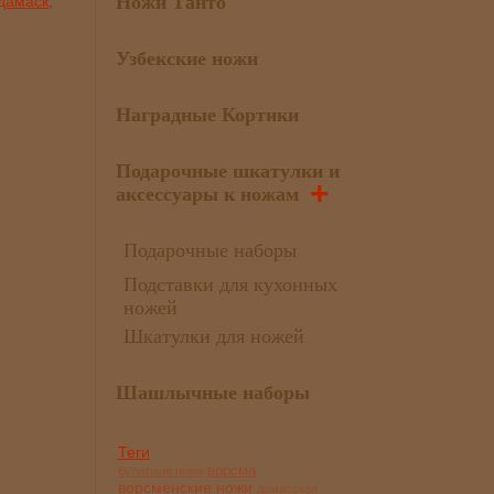
Ножи Танто
дамаск,
Узбекские ножи
Наградные Кортики
Подарочные шкатулки и
+
аксессуары к ножам
Подарочные наборы
Подставки для кухонных
ножей
Шкатулки для ножей
Шашлычные наборы
Теги
ворсма
булатные ножи
ворсменские ножи
дамасская