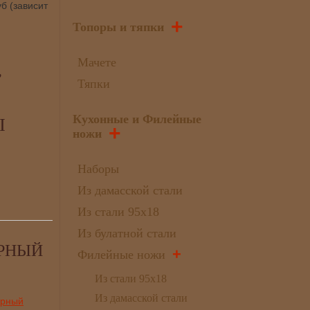
б (зависит
+
Топоры и тяпки
Мачете
,
Тяпки
Кухонные и Филейные
Ы
+
ножи
Наборы
Из дамасской стали
Из стали 95х18
Из булатной стали
ЁРНЫЙ
+
Филейные ножи
Из стали 95х18
Из дамасской стали