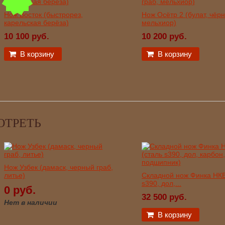
Нож Восток (быстрорез,
Нож Осётр 2 (булат, чёрн
карельская берёза)
мельхиор)
10 100 руб.
10 200 руб.
В корзину
В корзину
ОТРЕТЬ
Нож Узбек (дамаск, черный граб,
литье)
Складной нож Финка НКВ
s390, дол,...
0 руб.
32 500 руб.
Нет в наличии
В корзину