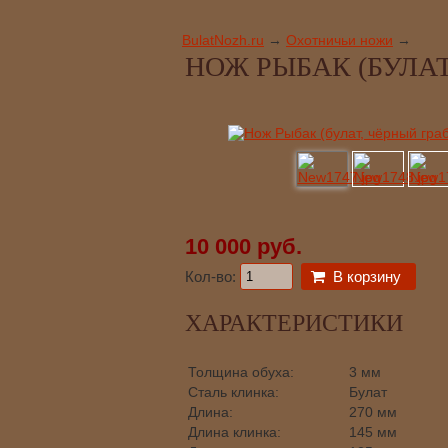
BulatNozh.ru
→
Охотничьи ножи
→
НОЖ РЫБАК (БУЛАТ
10 000 руб.
Кол-во:
В корзину
ХАРАКТЕРИСТИКИ
Толщина обуха:
3 мм
Сталь клинка:
Булат
Длина:
270 мм
Длина клинка:
145 мм