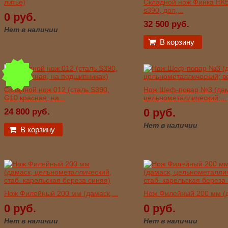
литье)
Складной нож Финка НКВ
s390, дол,...
0 руб.
32 500 руб.
Нет в наличии
В корзину
Складной нож 012 (сталь S390,
Нож Шеф-повар №3 (дам
G10 красная, на...
цельнометаллический;...
0 руб.
24 800 руб.
Нет в наличии
В корзину
Нож Филейный 200 мм (дамаск,...
Нож Филейный 200 мм (д
0 руб.
0 руб.
Нет в наличии
Нет в наличии