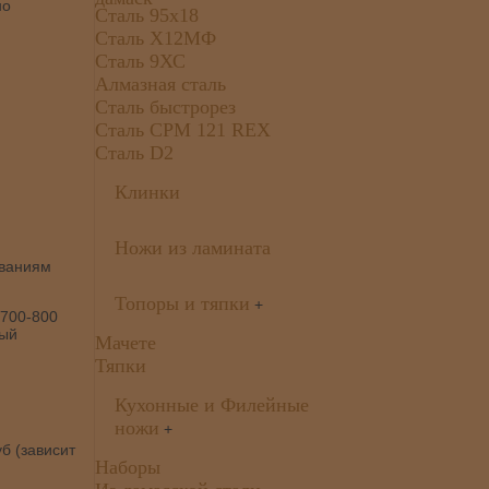
но
Сталь 95х18
Сталь Х12МФ
Сталь 9ХС
Алмазная сталь
Сталь быстрорез
Сталь CPM 121 REX
Сталь D2
Клинки
Ножи из ламината
ованиям
Топоры и тяпки
+
(700-800
ный
Мачете
Тяпки
Кухонные и Филейные
ножи
+
б (зависит
Наборы