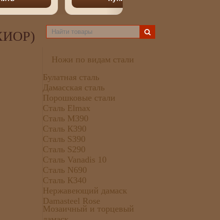
ХИОР)
Ножи по видам стали
Булатная сталь
Дамасская сталь
Порошковые стали
Сталь Elmax
Сталь М390
Сталь К390
Сталь S390
Сталь S290
Сталь Vanadis 10
Сталь N690
Сталь К340
Нержавеющий дамаск
Damasteel Rose
Мозаичный и торцевый
дамаск