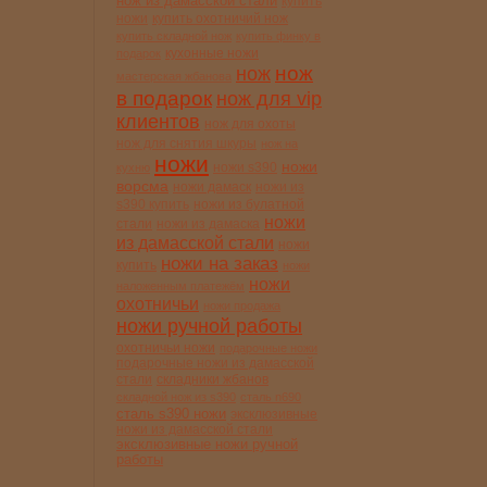
нож из дамасской стали
купить
ножи
купить охотничий нож
купить складной нож
купить финку в
кухонные ножи
подарок
нож
нож
мастерская жбанова
в подарок
нож для vip
клиентов
нож для охоты
нож для снятия шкуры
нож на
ножи
ножи
ножи s390
кухню
ворсма
ножи дамаск
ножи из
s390 купить
ножи из булатной
ножи
стали
ножи из дамаска
из дамасской стали
ножи
ножи на заказ
купить
ножи
ножи
наложенным платежём
охотничьи
ножи продажа
ножи ручной работы
охотничьи ножи
подарочные ножи
подарочные ножи из дамасской
стали
складники жбанов
складной нож из s390
сталь n690
сталь s390 ножи
эксклюзивные
ножи из дамасской стали
эксклюзивные ножи ручной
работы