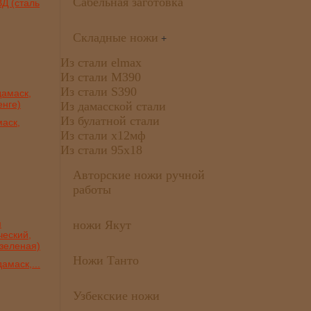
Сабельная заготовка
Д (сталь
Складные ножи
+
Из стали elmax
Из стали М390
Из стали S390
Из дамасской стали
Из булатной стали
аск,
Из стали х12мф
Из стали 95х18
Авторские ножи ручной
работы
ножи Якут
Ножи Танто
амаск,...
Узбекские ножи