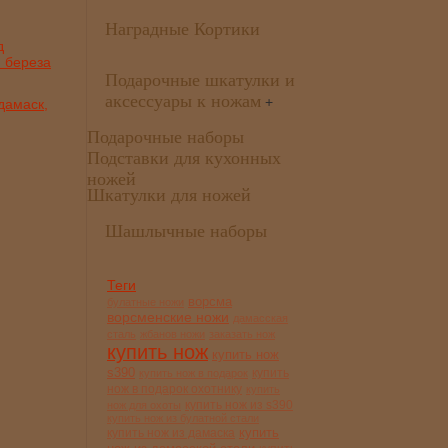
Наградные Кортики
Подарочные шкатулки и
аксессуары к ножам
+
дамаск,
Подарочные наборы
Подставки для кухонных
ножей
Шкатулки для ножей
Шашлычные наборы
Теги
ворсма
булатные ножи
ворсменские ножи
дамасская
сталь
жбанов ножи
заказать нож
купить нож
купить нож
s390
купить
купить нож в подарок
нож в подарок охотнику
купить
купить нож из s390
нож для охоты
купить нож из булатной стали
купить
купить нож из дамаска