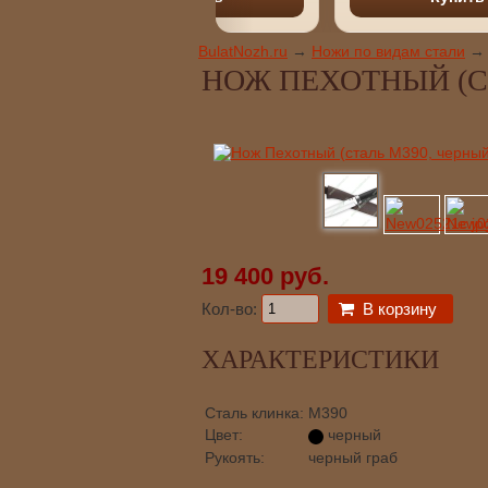
BulatNozh.ru
→
Ножи по видам стали
→
НОЖ ПЕХОТНЫЙ (СТ
19 400 руб.
Кол-во:
В корзину
ХАРАКТЕРИСТИКИ
Сталь клинка:
М390
Цвет:
черный
Рукоять:
черный граб