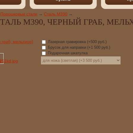
Порошковые стали
→
Сталь М390
→
АЛЬ М390, ЧЕРНЫЙ ГРАБ, МЕЛЬ
Лазерная гравировка (+
500 руб.
)
Брусок для направки (+
1 500 руб.
)
Подарочная шкатулка