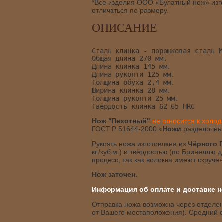
*Все изделия ООО «Булатный нож» изго
отличаться по размеру.
ОПИСАНИЕ
Сталь клинка - порошковая сталь 
Общая длина 270 мм.
Длина клинка 145 мм.
Длина рукояти 125 мм.
Толщина обуха 2,4 мм.
Ширина клинка 28 мм. 
Толщина рукояти 25 мм.
Твёрдость клинка 62-65 HRC 
Нож "Пехотный"
не относится к холо
ГОСТ Р 51644-2000 «
Ножи
разделочны
Рукоять ножа изготовлена из
Чёрного 
кг./куб.м.) и твёрдостью (по Бринеллю
процесс, так как волокна имеют скруч
Нож заточен.
Информация об оплате и доставке н
Отправка ножа возможна через отделени
от Вашего местаположения). Средний с