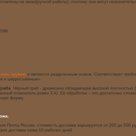
товлены на заказ(ручной работы), поэтому они могут незначитель
М390
дному оружию
и является разделочным ножом. Соответствует треб
е и шкуросъёмные».
Граба
. Чёрный граб - древесина обладающая высокой плотностью 
 данный показатель равен 3,4). Её обработка – это достаточно слож
енную форму.
ожа.
я Почты России, стоимость доставки варьируется от 200 до 500 ру
рок доставки ножа 10 рабочих дней.