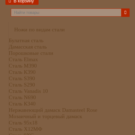
В корзину
Ножи по видам стали
Булатная сталь
Дамасская сталь
Порошковые стали
Сталь Elmax
Сталь М390
Сталь К390
Сталь S390
Сталь S290
Сталь Vanadis 10
Сталь N690
Сталь К340
Нержавеющий дамаск Damasteel Rose
Мозаичный и торцевый дамаск
Сталь 95х18
Сталь Х12МФ