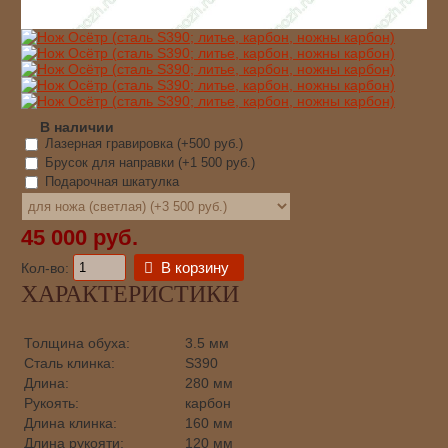
В наличии
Лазерная гравировка (+
500 руб.
)
Брусок для направки (+
1 500 руб.
)
Подарочная шкатулка
45 000 руб.
В корзину
Кол-во:
ХАРАКТЕРИСТИКИ
Толщина обуха:
3.5 мм
Сталь клинка:
S390
Длина:
280 мм
Рукоять:
карбон
Длина клинка:
160 мм
Длина рукояти:
120 мм