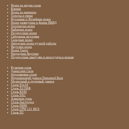
Ножи по видам стали
Клинки
Ножи из ламината
Топоры и тяпки
Кухонные и Филейные ножи
Ножи разведчика и финки НКВД
Охотничьи ножи
Рыбацкие ножи
Подарочные ножи
Сабельная заготовка
Складные ножи
Авторские ножи ручной работы
Якутские ножи
Ножи Танто
Наградные Кортики
Подарочные шкатулки и аксессуары к ножам
Булатная сталь
Дамасская сталь
Порошковые стали
Нержавеющий дамаск Damasteel Rose
Мозаичный и торцевый дамаск
Сталь 95х18
Сталь Х12МФ
Сталь К340
Сталь 9ХС
Алмазная сталь
Сталь быстрорез
Сталь N690
Сталь CPM 121 REX
Сталь D2