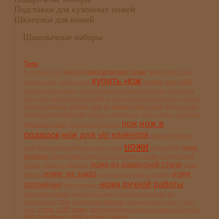
Подставки для кухонных ножей
Шкатулки для ножей
Шашлычные наборы
Теги
ворсменские ножи
ворсма
булатные ножи
дамасская сталь
купить нож
купить нож s390
жбанов ножи
заказать нож
купить нож в подарок охотнику
купить нож в подарок
купить нож
купить нож из s390
купить
для охоты
купить нож из булатной стали
купить нож из дамасской стали
нож из дамаска
купить ножи
купить охотничий нож
купить складной нож
купить финку в подарок
нож в
нож
кухонные ножи
мастерская жбанова
подарок
нож для vip клиентов
нож для охоты
ножи
ножи
нож для снятия шкуры
ножи s390
нож на кухню
ворсма
ножи дамаск
ножи из s390 купить
ножи из булатной
ножи из дамасской стали
стали
ножи из дамаска
ножи
ножи на заказ
ножи
купить
ножи наложенным платежём
ножи ручной работы
охотничьи
ножи продажа
охотничьи ножи
подарочные ножи из
подарочные ножи
дамасской стали
складники жбанов
складной нож из s390
сталь
сталь s390 ножи
эксклюзивные ножи из дамасской стали
n690
эксклюзивные ножи ручной работы