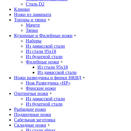
Сталь D2
Клинки
Ножи из ламината
Топоры и тяпки
+
Мачете
Тяпки
Кухонные и Филейные ножи
+
Наборы
Из дамасской стали
Из стали 95х18
Из булатной стали
Филейные ножи
+
Из стали 95х18
Из дамасской стали
Ножи разведчика и финки НКВД
+
Нож Разведчика «НР»
Финские ножи
Охотничьи ножи
+
Из дамасской стали
Из булатной стали
Рыбацкие ножи
Подарочные ножи
Сабельная заготовка
Складные ножи
+
Из стали elmax