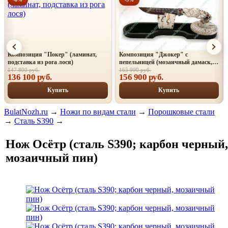
Композиция "Покер" (ламинат,
Композиция "Джокер" с
подставка из рога лося)
пепельницей (мозаичный дамаск,
резьба, рог лося, литье)
147 800 руб.
165 990 руб.
136 100 руб.
156 900 руб.
Купить
Купить
BulatNozh.ru
→
Ножи по видам стали
→
Порошковые стали
→
Сталь S390
→
Нож Осётр (сталь S390; карбон черный,
мозаичный пин)