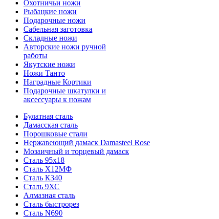
Охотничьи ножи
Рыбацкие ножи
Подарочные ножи
Сабельная заготовка
Складные ножи
Авторские ножи ручной
работы
Якутские ножи
Ножи Танто
Наградные Кортики
Подарочные шкатулки и
аксессуары к ножам
Булатная сталь
Дамасская сталь
Порошковые стали
Нержавеющий дамаск Damasteel Rose
Мозаичный и торцевый дамаск
Сталь 95х18
Сталь Х12МФ
Сталь К340
Сталь 9ХС
Алмазная сталь
Сталь быстрорез
Сталь N690