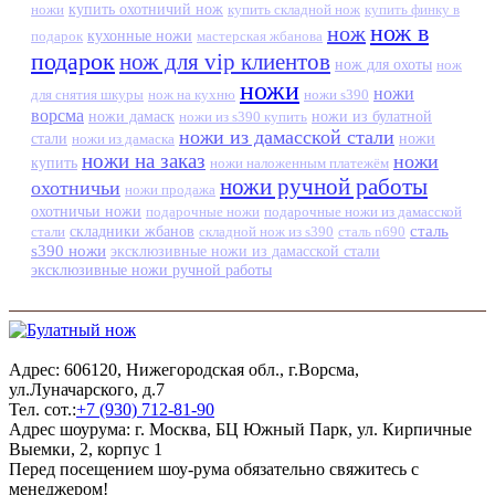
ножи
купить охотничий нож
купить складной нож
купить финку в
нож в
нож
кухонные ножи
подарок
мастерская жбанова
подарок
нож для vip клиентов
нож для охоты
нож
ножи
ножи
для снятия шкуры
нож на кухню
ножи s390
ворсма
ножи дамаск
ножи из s390 купить
ножи из булатной
ножи из дамасской стали
стали
ножи из дамаска
ножи
ножи на заказ
ножи
купить
ножи наложенным платежём
ножи ручной работы
охотничьи
ножи продажа
охотничьи ножи
подарочные ножи
подарочные ножи из дамасской
сталь
стали
складники жбанов
складной нож из s390
сталь n690
s390 ножи
эксклюзивные ножи из дамасской стали
эксклюзивные ножи ручной работы
Адрес: 606120, Нижегородская обл., г.Ворсма,
ул.Луначарского, д.7
Тел. сот.:
+7 (930) 712-81-90
Адрес шоурума: г. Москва, БЦ Южный Парк, ул. Кирпичные
Выемки, 2, корпус 1
Перед посещением шоу-рума обязательно свяжитесь с
менеджером!