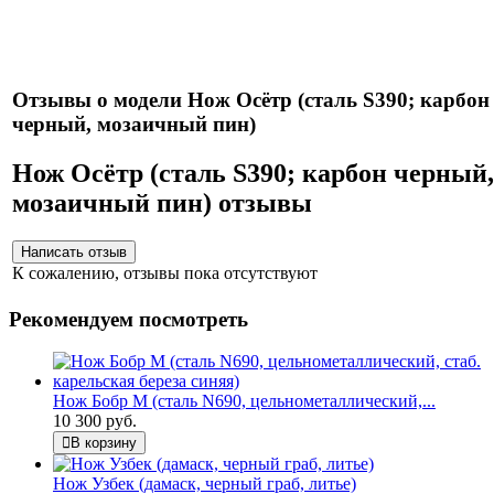
Нож укомплектован ножнами из натуральной кожи и
сертификатом.
Отзывы о модели Нож Осётр (сталь S390; карбон
черный, мозаичный пин)
Нож Осётр (сталь S390; карбон черный,
мозаичный пин) отзывы
К сожалению, отзывы пока отсутствуют
Рекомендуем посмотреть
Нож Бобр М (сталь N690, цельнометаллический,...
10 300 руб.
В корзину
Нож Узбек (дамаск, черный граб, литье)