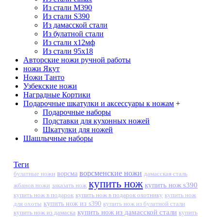
Из стали М390
Из стали S390
Из дамасской стали
Из булатной стали
Из стали х12мф
Из стали 95х18
Авторские ножи ручной работы
ножи Якут
Ножи Танто
Узбекские ножи
Наградные Кортики
Подарочные шкатулки и аксессуары к ножам
+
Подарочные наборы
Подставки для кухонных ножей
Шкатулки для ножей
Шашлычные наборы
Теги
ворсменские ножи
ворсма
дамасская сталь
булатные ножи
купить нож
купить нож s390
жбанов ножи
заказать нож
купить нож в подарок
купить нож в подарок охотнику
купить нож
купить нож из s390
для охоты
купить нож из булатной стали
купить нож из дамасской стали
купить нож из дамаска
купить