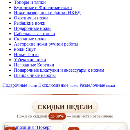
Топоры и тяпки
Кухонные и Филейные ножи
Ножи разведчика и финки НКВД
Охотничьи ножи
Рыбацкие ножи
Подарочные ножи
Сабельная заготовка
Складные ножи
Авторские ножи ручной работы
ножи Якут
Ножи Танто
Узбекские ножи
Наградные Кортики
Подарочные шкатулки и аксессуары к ножам
Шашлычные наборы
Подарочные
Эксклюзивные
Разделочные
ножи
ножи
ножи
СКИДКИ НЕДЕЛИ
Ножи со скидкой
до 30%
— количество ограничено
-8%
-5%