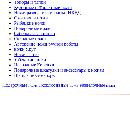
Топоры и тяпки
Кухонные и Филейные ножи
Ножи разведчика и финки НКВД
Охотничьи ножи
Рыбацкие ножи
Подарочные ножи
Сабельная заготовка
Складные ножи
Авторские ножи ручной работы
ножи Якут
Ножи Танто
Узбекские ножи
Наградные Кортики
Подарочные шкатулки и аксессуары к ножам
Шашлычные наборы
Подарочные
Эксклюзивные
Разделочные
ножи
ножи
ножи