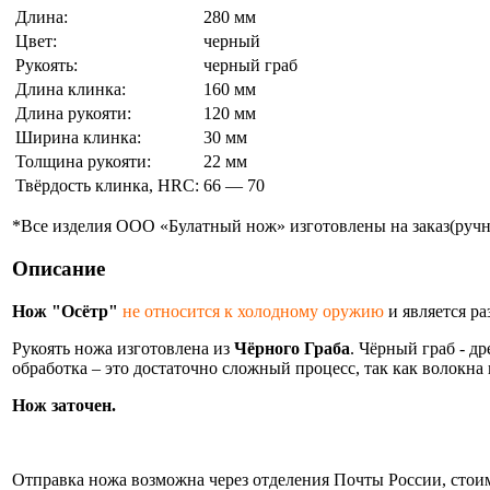
Длина:
280 мм
Цвет:
черный
Рукоять:
черный граб
Длина клинка:
160 мм
Длина рукояти:
120 мм
Ширина клинка:
30 мм
Толщина рукояти:
22 мм
Твёрдость клинка, HRC:
66 — 70
*Все изделия ООО «Булатный нож» изготовлены на заказ(ручно
Описание
Нож "Осётр"
не относится к холодному оружию
и является р
Рукоять ножа изготовлена из
Чёрного Граба
. Чёрный граб - д
обработка – это достаточно сложный процесс, так как волокн
Нож заточен.
Информация об оплате и доставке ножа.
Отправка ножа возможна через отделения Почты России, стоим