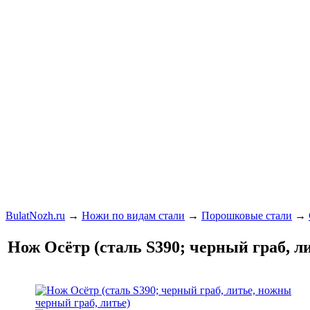
BulatNozh.ru
→
Ножи по видам стали
→
Порошковые стали
→
Нож Осётр (сталь S390; черный граб, л