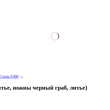
Сталь S390
→
итье, ножны черный граб, литье)