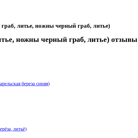
 укомплектован ножнами из натуральной кожи и сертифика
граб, литье, ножны черный граб, литье)
итье, ножны черный граб, литье) отзывы