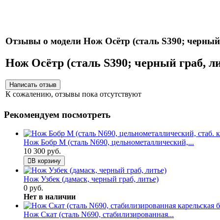
Нож
Отзывы о модели Нож Осётр (сталь S390; черный 
Нож Осётр (сталь S390; черный граб, л
К сожалению, отзывы пока отсутствуют
Рекомендуем посмотреть
Нож Бобр М (сталь N690, цельнометаллический,...
10 300 руб.
В корзину
Нож Узбек (дамаск, черный граб, литье)
0 руб.
Нет в наличии
Нож Скат (сталь N690, стабилизированная...