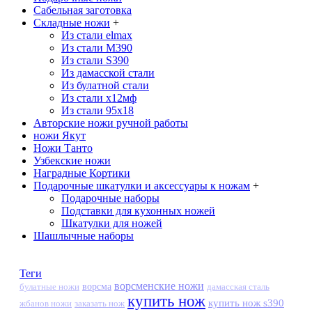
Сабельная заготовка
Складные ножи
+
Из стали elmax
Из стали М390
Из стали S390
Из дамасской стали
Из булатной стали
Из стали х12мф
Из стали 95х18
Авторские ножи ручной работы
ножи Якут
Ножи Танто
Узбекские ножи
Наградные Кортики
Подарочные шкатулки и аксессуары к ножам
+
Подарочные наборы
Подставки для кухонных ножей
Шкатулки для ножей
Шашлычные наборы
Теги
ворсменские ножи
ворсма
дамасская сталь
булатные ножи
купить нож
купить нож s390
жбанов ножи
заказать нож