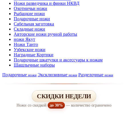
Ножи разведчика и финки НКВД
Охотничьи ножи
Рыбацкие ножи
Подарочные ножи
Сабельная заготовка
Складные ножи
Авторские ножи ручной работы
ножи Якут
Ножи Танто
Узбекские ножи
Наградные Кортики
Подарочные шкатулки и аксессуары к ножам
Шашлычные наборы
Подарочные
Эксклюзивные
Разделочные
ножи
ножи
ножи
СКИДКИ НЕДЕЛИ
Ножи со скидкой
до 30%
— количество ограничено