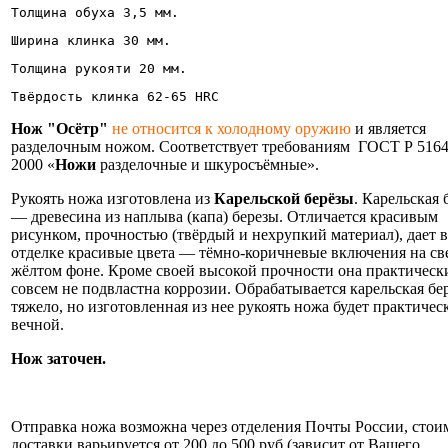
Толщина обуха 3,5 мм.
Ширина клинка 30 мм.
Толщина рукояти 20 мм.
Твёрдость клинка 62-65 HRC
Нож "Осётр"
не относится к холодному оружию
и является
разделочным ножом. Соответствует требованиям ГОСТ Р 5164
2000 «
Ножи
разделочные и шкуросъёмные».
Рукоять ножа изготовлена из
Карельской берёзы
. Карельская 
— древесина из наплыва (капа) березы. Отличается красивым
рисунком, прочностью (твёрдый и нехрупкий материал), дает в
отделке красивые цвета — тёмно-коричневые включения на св
жёлтом фоне. Кроме своей высокой прочности она практическ
совсем не подвластна коррозии. Обрабатывается карельская бе
тяжело, но изготовленная из нее рукоять ножа будет практичес
вечной.
Нож заточен.
Информация об оплате и доставке ножа.
Отправка ножа возможна через отделения Почты России, стои
доставки варьируется от 200 до 500 руб (зависит от Вашего