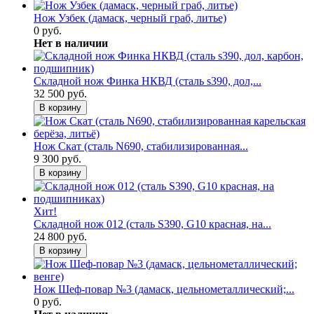
Нож Узбек (дамаск, черный граб, литье)
0 руб.
Нет в наличии
Складной нож Финка НКВД (сталь s390, дол,...
32 500 руб.
В корзину
Нож Скат (сталь N690, стабилизированная...
9 300 руб.
В корзину
Хит!
Складной нож 012 (сталь S390, G10 красная, на...
24 800 руб.
В корзину
Нож Шеф-повар №3 (дамаск, цельнометаллический;...
0 руб.