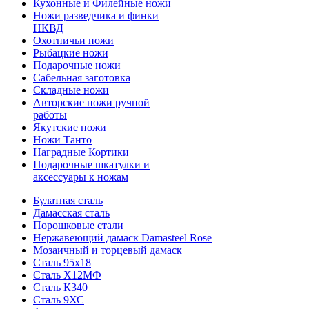
Кухонные и Филейные ножи
Ножи разведчика и финки
НКВД
Охотничьи ножи
Рыбацкие ножи
Подарочные ножи
Сабельная заготовка
Складные ножи
Авторские ножи ручной
работы
Якутские ножи
Ножи Танто
Наградные Кортики
Подарочные шкатулки и
аксессуары к ножам
Булатная сталь
Дамасская сталь
Порошковые стали
Нержавеющий дамаск Damasteel Rose
Мозаичный и торцевый дамаск
Сталь 95х18
Сталь Х12МФ
Сталь К340
Сталь 9ХС