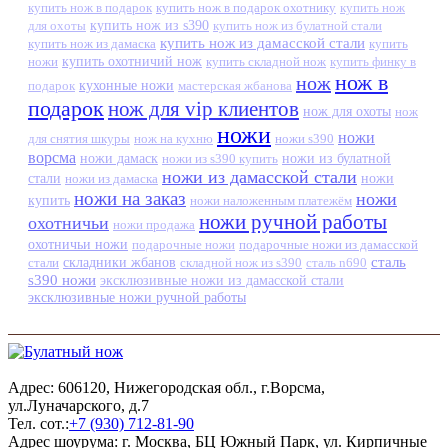
купить нож в подарок
купить нож в подарок охотнику
купить нож
купить нож из s390
для охоты
купить нож из булатной стали
купить нож из дамасской стали
купить нож из дамаска
купить
ножи
купить охотничий нож
купить складной нож
купить финку в
нож в
нож
кухонные ножи
подарок
мастерская жбанова
подарок
нож для vip клиентов
нож для охоты
нож
ножи
ножи
для снятия шкуры
нож на кухню
ножи s390
ворсма
ножи дамаск
ножи из s390 купить
ножи из булатной
ножи из дамасской стали
стали
ножи из дамаска
ножи
ножи на заказ
ножи
купить
ножи наложенным платежём
ножи ручной работы
охотничьи
ножи продажа
охотничьи ножи
подарочные ножи
подарочные ножи из дамасской
сталь
стали
складники жбанов
складной нож из s390
сталь n690
s390 ножи
эксклюзивные ножи из дамасской стали
эксклюзивные ножи ручной работы
Адрес: 606120, Нижегородская обл., г.Ворсма,
ул.Луначарского, д.7
Тел. сот.:
+7 (930) 712-81-90
Адрес шоурума: г. Москва, БЦ Южный Парк, ул. Кирпичные