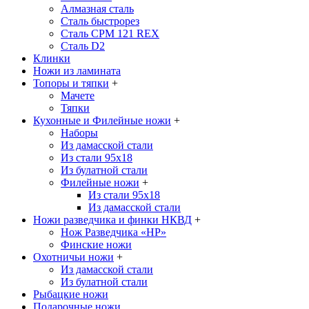
Алмазная сталь
Сталь быстрорез
Сталь CPM 121 REX
Сталь D2
Клинки
Ножи из ламината
Топоры и тяпки
+
Мачете
Тяпки
Кухонные и Филейные ножи
+
Наборы
Из дамасской стали
Из стали 95х18
Из булатной стали
Филейные ножи
+
Из стали 95х18
Из дамасской стали
Ножи разведчика и финки НКВД
+
Нож Разведчика «НР»
Финские ножи
Охотничьи ножи
+
Из дамасской стали
Из булатной стали
Рыбацкие ножи
Подарочные ножи