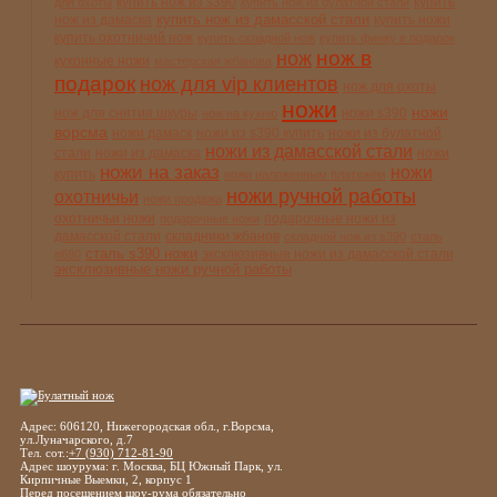
купить нож из s390
купить
для охоты
купить нож из булатной стали
купить нож из дамасской стали
нож из дамаска
купить ножи
купить охотничий нож
купить складной нож
купить финку в подарок
нож в
нож
кухонные ножи
мастерская жбанова
подарок
нож для vip клиентов
нож для охоты
ножи
ножи
нож для снятия шкуры
ножи s390
нож на кухню
ворсма
ножи дамаск
ножи из s390 купить
ножи из булатной
ножи из дамасской стали
стали
ножи из дамаска
ножи
ножи на заказ
ножи
купить
ножи наложенным платежём
ножи ручной работы
охотничьи
ножи продажа
охотничьи ножи
подарочные ножи из
подарочные ножи
дамасской стали
складники жбанов
складной нож из s390
сталь
сталь s390 ножи
эксклюзивные ножи из дамасской стали
n690
эксклюзивные ножи ручной работы
Адрес: 606120, Нижегородская обл., г.Ворсма,
ул.Луначарского, д.7
Тел. сот.:
+7 (930) 712-81-90
Адрес шоурума: г. Москва, БЦ Южный Парк, ул.
Кирпичные Выемки, 2, корпус 1
Перед посещением шоу-рума обязательно