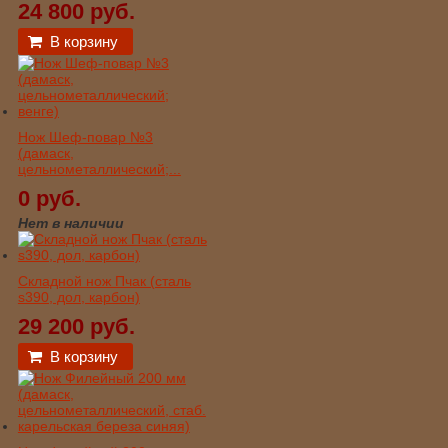
24 800 руб.
В корзину
Нож Шеф-повар №3
(дамаск,
цельнометаллический;...
0 руб.
Нет в наличии
Складной нож Пчак (сталь
s390, дол, карбон)
29 200 руб.
В корзину