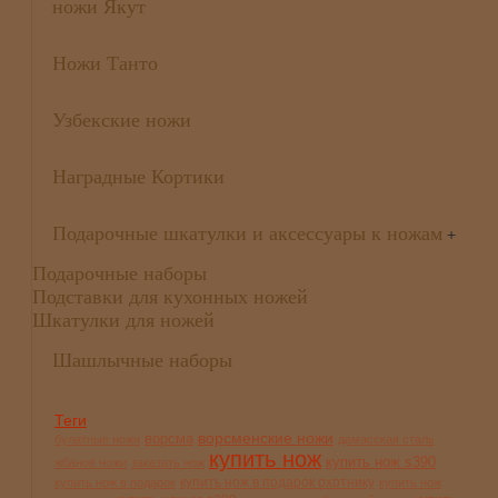
ножи Якут
Ножи Танто
Узбекские ножи
Наградные Кортики
Подарочные шкатулки и аксессуары к ножам
+
Подарочные наборы
Подставки для кухонных ножей
Шкатулки для ножей
Шашлычные наборы
Теги
ворсменские ножи
ворсма
булатные ножи
дамасская сталь
купить нож
купить нож s390
жбанов ножи
заказать нож
купить нож в подарок охотнику
купить нож в подарок
купить нож