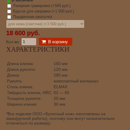
Лазерная гравировка (+
500 руб.
)
Брусок для направки (+
1 500 руб.
)
Подарочная шкатулка
18 600 руб.
В корзину
Кол-во:
ХАРАКТЕРИСТИКИ
Длина клинка:
160 мм
Длина рукояти:
120 мм
Длина:
280 мм
Рукоять:
композитный материал
Сталь клинка:
ELMAX
Твёрдость клинка, HRC:
62 — 65
Толщина рукояти:
20 мм
Ширина клинка:
30 мм
*Все изделия ООО «Булатный нож» изготовлены на
заказ(ручной работы), поэтому они могут незначительно
отличаться по размеру.