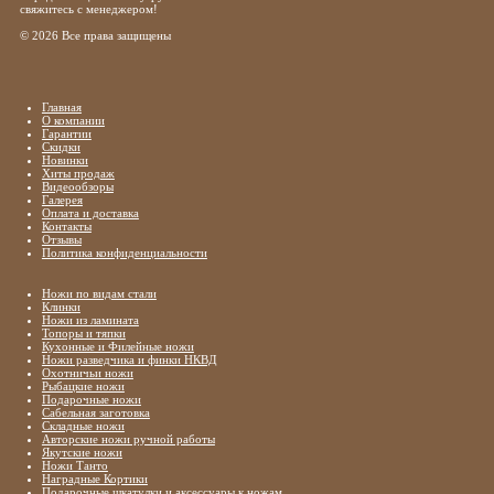
свяжитесь с менеджером!
© 2026 Все права защищены
Главная
О компании
Гарантии
Скидки
Новинки
Хиты продаж
Видеообзоры
Галерея
Оплата и доставка
Контакты
Отзывы
Политика конфиденциальности
Ножи по видам стали
Клинки
Ножи из ламината
Топоры и тяпки
Кухонные и Филейные ножи
Ножи разведчика и финки НКВД
Охотничьи ножи
Рыбацкие ножи
Подарочные ножи
Сабельная заготовка
Складные ножи
Авторские ножи ручной работы
Якутские ножи
Ножи Танто
Наградные Кортики
Подарочные шкатулки и аксессуары к ножам