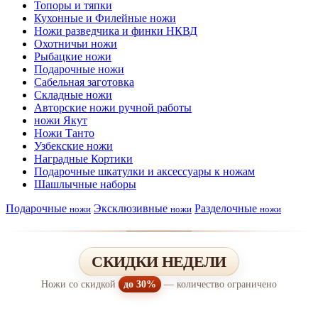
Топоры и тяпки
Кухонные и Филейные ножи
Ножи разведчика и финки НКВД
Охотничьи ножи
Рыбацкие ножи
Подарочные ножи
Сабельная заготовка
Складные ножи
Авторские ножи ручной работы
ножи Якут
Ножи Танто
Узбекские ножи
Наградные Кортики
Подарочные шкатулки и аксессуары к ножам
Шашлычные наборы
Подарочные
Эксклюзивные
Разделочные
ножи
ножи
ножи
СКИДКИ НЕДЕЛИ
Ножи со скидкой
до 30%
— количество ограничено