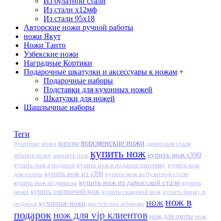
Из булатной стали
Из стали х12мф
Из стали 95х18
Авторские ножи ручной работы
ножи Якут
Ножи Танто
Узбекские ножи
Наградные Кортики
Подарочные шкатулки и аксессуары к ножам
+
Подарочные наборы
Подставки для кухонных ножей
Шкатулки для ножей
Шашлычные наборы
Теги
ворсменские ножи
ворсма
дамасская сталь
булатные ножи
купить нож
купить нож s390
жбанов ножи
заказать нож
купить нож в подарок
купить нож в подарок охотнику
купить нож
купить нож из s390
для охоты
купить нож из булатной стали
купить нож из дамасской стали
купить нож из дамаска
купить
ножи
купить охотничий нож
купить складной нож
купить финку в
нож в
нож
кухонные ножи
подарок
мастерская жбанова
подарок
нож для vip клиентов
нож для охоты
нож