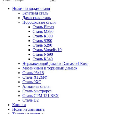
Ножи по видам стали
Булатная сталь
Дамасская сталь
Порошковые стали
Сталь Elmax
Сталь М390
Сталь К390
Сталь S390
Сталь S290
Сталь Vanadis 10
Сталь N690
Сталь К340
Нержавеющий дамаск Damasteel Rose
Мозаичный и торцевый дамаск
Сталь 95х18
Сталь Х12МФ
Сталь 9ХС
Алмазная сталь
Сталь быстрорез
Сталь CPM 121 REX
Сталь D2
Клинки
Ножи из ламината
Топоры и тяпки
+