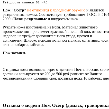
Твёрдость клинка 61 HRC
Нож "Осётр"
не относится к холодному оружию
и является
разделочным ножом. Соответствует требованиям ГОСТ Р 5164
2000 «
Ножи разделочные
и шкуросъёмные».
Рукоять ножа изготовлена из
Рога.
Материал животного
происхождения – рог, имеет красивый внешний вид, относите
недорог, не требует дополнительного ухода, прочен и
долговечен. Широко используются рога диких копытных: лоси
олени, кабарги, сайгаки.
Нож заточен.
Информация об оплате и доставке ножа.
Отправка ножа возможна через отделения Почты России, стои
доставки варьируется от 200 до 500 руб (зависит от Вашего
местаположения). Средний срок доставки ножа 10 рабочих дне
Нож укомплектован ножнами из натуральной кожи и
сертификатом.
Отзывы о модели Нож Осётр (дамаск, гравировка