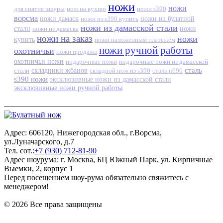
ножи
ножи
для снятия шкуры
нож на кухню
ножи s390
ворсма
ножи дамаск
ножи из s390 купить
ножи из булатной
ножи из дамасской стали
стали
ножи из дамаска
ножи
ножи на заказ
ножи
купить
ножи наложенным платежём
ножи ручной работы
охотничьи
ножи продажа
охотничьи ножи
подарочные ножи
подарочные ножи из дамасской
сталь
стали
складники жбанов
складной нож из s390
сталь n690
s390 ножи
эксклюзивные ножи из дамасской стали
эксклюзивные ножи ручной работы
Адрес: 606120, Нижегородская обл., г.Ворсма,
ул.Луначарского, д.7
Тел. сот.:
+7 (930) 712-81-90
Адрес шоурума: г. Москва, БЦ Южный Парк, ул. Кирпичные
Выемки, 2, корпус 1
Перед посещением шоу-рума обязательно свяжитесь с
менеджером!
© 2026 Все права защищены