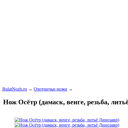
BulatNozh.ru
→
Охотничьи ножи
→
Нож Осётр (дамаск, венге, резьба, лить