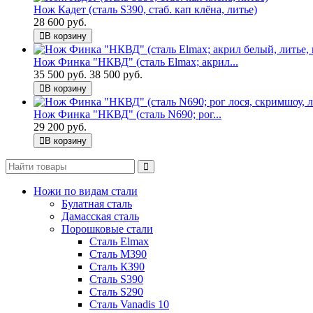
Нож Кадет (сталь S390, стаб. кап клёна, литье)
28 600 руб.
В корзину
Нож Финка "НКВД" (сталь Elmax; акрил...
35 500 руб.
38 500 руб.
В корзину
Нож Финка "НКВД" (сталь N690; рог...
29 200 руб.
В корзину
Ножи по видам стали
Булатная сталь
Дамасская сталь
Порошковые стали
Сталь Elmax
Сталь М390
Сталь К390
Сталь S390
Сталь S290
Сталь Vanadis 10