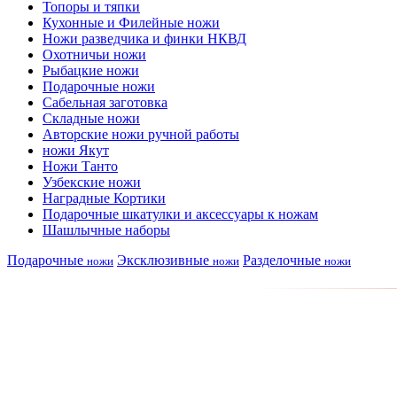
Топоры и тяпки
Кухонные и Филейные ножи
Ножи разведчика и финки НКВД
Охотничьи ножи
Рыбацкие ножи
Подарочные ножи
Сабельная заготовка
Складные ножи
Авторские ножи ручной работы
ножи Якут
Ножи Танто
Узбекские ножи
Наградные Кортики
Подарочные шкатулки и аксессуары к ножам
Шашлычные наборы
Подарочные
Эксклюзивные
Разделочные
ножи
ножи
ножи