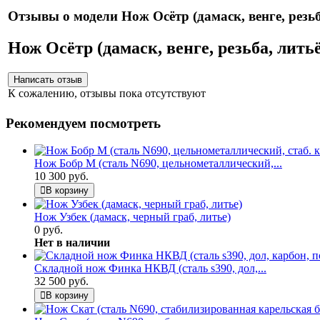
Отзывы о модели Нож Осётр (дамаск, венге, резьб
Нож Осётр (дамаск, венге, резьба, лит
К сожалению, отзывы пока отсутствуют
Рекомендуем посмотреть
Нож Бобр М (сталь N690, цельнометаллический,...
10 300 руб.
В корзину
Нож Узбек (дамаск, черный граб, литье)
0 руб.
Нет в наличии
Складной нож Финка НКВД (сталь s390, дол,...
32 500 руб.
В корзину