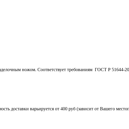
азделочным ножом. Соответствует требованиям ГОСТ Р 51644-20
ость доставки варьируется от 400 руб (зависит от Вашего место
 укомплектован ножнами из натуральной кожи и сертифика