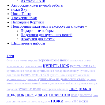
Из стали 95х18
Авторские ножи ручной работы
ножи Якут
Ножи Танто
Узбекские ножи
Наградные Кортики
Подарочные шкатулки и аксессуары к ножам
+
Подарочные наборы
Подставки для кухонных ножей
Шкатулки для ножей
Шашлычные наборы
Теги
ворсменские ножи
ворсма
дамасская сталь
булатные ножи
купить нож
купить нож s390
жбанов ножи
заказать нож
купить нож в подарок
купить нож в подарок охотнику
купить нож
купить нож из s390
для охоты
купить нож из булатной стали
купить нож из дамасской стали
купить нож из дамаска
купить
ножи
купить охотничий нож
купить складной нож
купить финку в
нож в
нож
кухонные ножи
подарок
мастерская жбанова
подарок
нож для vip клиентов
нож для охоты
нож
ножи
ножи
для снятия шкуры
нож на кухню
ножи s390