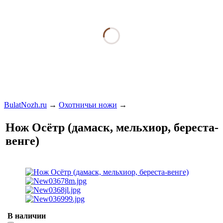
BulatNozh.ru
→
Охотничьи ножи
→
Нож Осётр (дамаск, мельхиор, береста-
венге)
В наличии