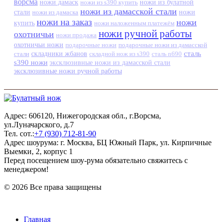
ворсма
ножи дамаск
ножи из s390 купить
ножи из булатной
ножи из дамасской стали
стали
ножи из дамаска
ножи
ножи на заказ
ножи
купить
ножи наложенным платежём
ножи ручной работы
охотничьи
ножи продажа
охотничьи ножи
подарочные ножи
подарочные ножи из дамасской
сталь
стали
складники жбанов
складной нож из s390
сталь n690
s390 ножи
эксклюзивные ножи из дамасской стали
эксклюзивные ножи ручной работы
Адрес: 606120, Нижегородская обл., г.Ворсма,
ул.Луначарского, д.7
Тел. сот.:
+7 (930) 712-81-90
Адрес шоурума: г. Москва, БЦ Южный Парк, ул. Кирпичные
Выемки, 2, корпус 1
Перед посещением шоу-рума обязательно свяжитесь с
менеджером!
© 2026 Все права защищены
Главная