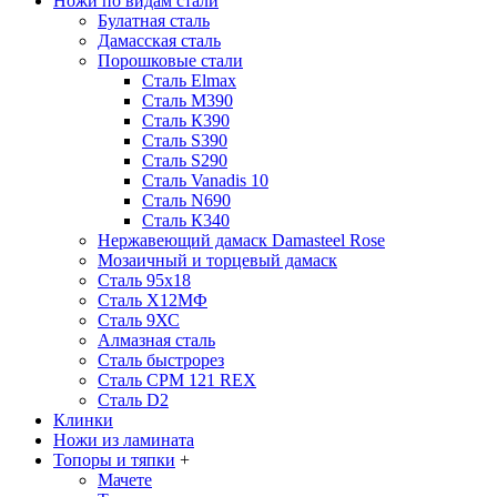
Ножи по видам стали
Булатная сталь
Дамасская сталь
Порошковые стали
Сталь Elmax
Сталь М390
Сталь К390
Сталь S390
Сталь S290
Сталь Vanadis 10
Сталь N690
Сталь К340
Нержавеющий дамаск Damasteel Rose
Мозаичный и торцевый дамаск
Сталь 95х18
Сталь Х12МФ
Сталь 9ХС
Алмазная сталь
Сталь быстрорез
Сталь CPM 121 REX
Сталь D2
Клинки
Ножи из ламината
Топоры и тяпки
+
Мачете