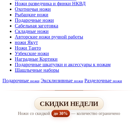
Ножи разведчика и финки НКВД
Охотничьи ножи
Рыбацкие ножи
Подарочные ножи
Сабельная заготовка
Складные ножи
Авторские ножи ручной работы
ножи Якут
Ножи Танто
Узбекские ножи
Наградные Кортики
Подарочные шкатулки и аксессуары к ножам
Шашлычные наборы
Подарочные
Эксклюзивные
Разделочные
ножи
ножи
ножи
СКИДКИ НЕДЕЛИ
Ножи со скидкой
до 30%
— количество ограничено