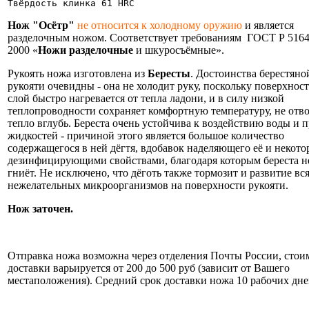
Твёрдость клинка 61 HRC
Нож "Осётр"
не относится к холодному оружию
и является
разделочным ножом. Соответствует требованиям ГОСТ Р 5164
2000 «
Ножи разделочные
и шкуросъёмные».
Рукоять ножа изготовлена из
Бересты
. Достоинства берестяно
рукояти очевидны - она не холодит руку, поскольку поверхнос
слой быстро нагревается от тепла ладони, и в силу низкой
теплопроводности сохраняет комфортную температуру, не отв
тепло вглубь. Береста очень устойчива к воздействию воды и 
жидкостей - причиной этого является большое количество
содержащегося в ней дёгтя, вдобавок наделяющего её и некот
дезинфицирующими свойствами, благодаря которым береста н
гниёт. Не исключено, что дёготь также тормозит и развитие вс
нежелательных микроорганизмов на поверхности рукояти.
Нож заточен.
Информация об оплате и доставке ножа.
Отправка ножа возможна через отделения Почты России, стои
доставки варьируется от 200 до 500 руб (зависит от Вашего
местаположения). Средний срок доставки ножа 10 рабочих дне
Нож укомплектован ножнами из натуральной кожи и