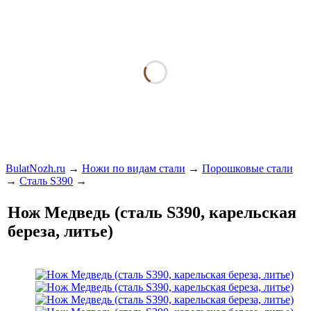
BulatNozh.ru
→
Ножи по видам стали
→
Порошковые стали
→
Сталь S390
→
Нож Медведь (сталь S390, карельская
береза, литье)