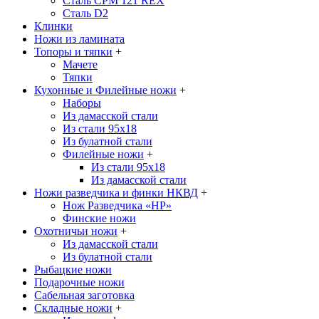
Сталь CPM 121 REX
Сталь D2
Клинки
Ножи из ламината
Топоры и тяпки
+
Мачете
Тяпки
Кухонные и Филейные ножи
+
Наборы
Из дамасской стали
Из стали 95х18
Из булатной стали
Филейные ножи
+
Из стали 95х18
Из дамасской стали
Ножи разведчика и финки НКВД
+
Нож Разведчика «НР»
Финские ножи
Охотничьи ножи
+
Из дамасской стали
Из булатной стали
Рыбацкие ножи
Подарочные ножи
Сабельная заготовка
Складные ножи
+