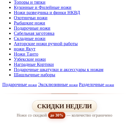
Топоры и тяпки
Кухонные и Филейные ножи
Ножи разведчика и финки НКВД
Охотничьи ножи
Рыбацкие ножи
Подарочные ножи
Сабельная заготовка
Складные ножи
Авторские ножи ручной работы
ножи Якут
Ножи Танто
Узбекские ножи
Наградные Кортики
Подарочные шкатулки и аксессуары к ножам
Шашлычные наборы
Подарочные
Эксклюзивные
Разделочные
ножи
ножи
ножи
СКИДКИ НЕДЕЛИ
Ножи со скидкой
до 30%
— количество ограничено