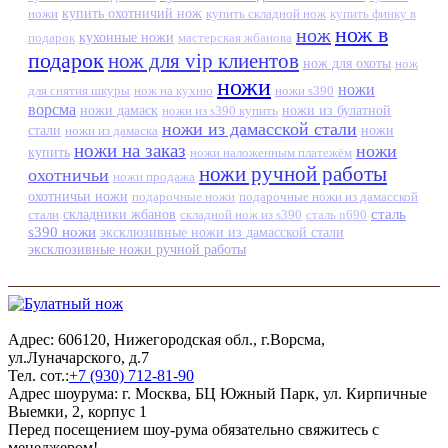
ножи
купить охотничий нож
купить складной нож
купить финку в
нож в
нож
кухонные ножи
подарок
мастерская жбанова
подарок
нож для vip клиентов
нож для охоты
нож
ножи
ножи
для снятия шкуры
нож на кухню
ножи s390
ворсма
ножи дамаск
ножи из s390 купить
ножи из булатной
ножи из дамасской стали
стали
ножи из дамаска
ножи
ножи на заказ
ножи
купить
ножи наложенным платежём
ножи ручной работы
охотничьи
ножи продажа
охотничьи ножи
подарочные ножи
подарочные ножи из дамасской
сталь
стали
складники жбанов
складной нож из s390
сталь n690
s390 ножи
эксклюзивные ножи из дамасской стали
эксклюзивные ножи ручной работы
Адрес: 606120, Нижегородская обл., г.Ворсма,
ул.Луначарского, д.7
Тел. сот.:
+7 (930) 712-81-90
Адрес шоурума: г. Москва, БЦ Южный Парк, ул. Кирпичные
Выемки, 2, корпус 1
Перед посещением шоу-рума обязательно свяжитесь с
менеджером!