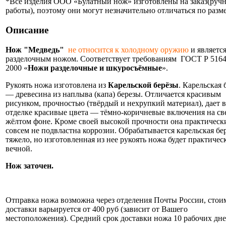
*Все изделия ООО «Булатный нож» изготовлены на заказ(руч
работы), поэтому они могут незначительно отличаться по разме
Описание
Нож "Медведь"
не относится к холодному оружию
и являетс
разделочным ножом. Соответствует требованиям ГОСТ Р 5164
2000 «
Ножи
разделочные и шкуросъёмные
».
Рукоять ножа изготовлена из
Карельской берёзы
. Карельская 
— древесина из наплыва (капа) березы. Отличается красивым
рисунком, прочностью (твёрдый и нехрупкий материал), дает в
отделке красивые цвета — тёмно-коричневые включения на св
жёлтом фоне. Кроме своей высокой прочности она практическ
совсем не подвластна коррозии. Обрабатывается карельская бе
тяжело, но изготовленная из нее рукоять ножа будет практичес
вечной.
Нож заточен.
Информация об оплате и доставке ножа.
Отправка ножа возможна через отделения Почты России, стои
доставки варьируется от 400 руб (зависит от Вашего
местоположения). Средний срок доставки ножа 10 рабочих дне