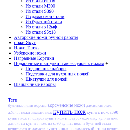
Из стали elmax
Из стали М390
Из стали S390
Из дамасской стали
Из булатной стали
Из стали х12мф
Из стали 95х18
Авторские ножи ручной работы
ножи Якут
Ножи Танто
Узбекские ножи
Наградные Кортики
Подарочные шкатулки и аксессуары к ножам
+
Подарочные наборы
Подставки для кухонных ножей
Шкатулки для ножей
Шашлычные наборы
Теги
ворсменские ножи
ворсма
дамасская сталь
булатные ножи
купить нож
купить нож s390
жбанов ножи
заказать нож
купить нож в подарок
купить нож в подарок охотнику
купить нож
купить нож из s390
для охоты
купить нож из булатной стали
купить нож из дамасской стали
купить нож из дамаска
купить