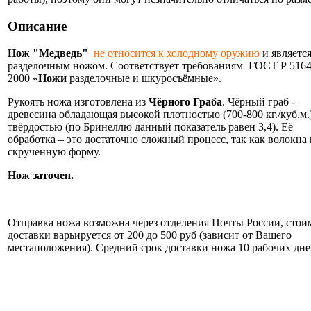
Описание
Нож "Медведь"
не относится к холодному оружию
и являетс
разделочным ножом. Соответствует требованиям ГОСТ Р 5164
2000 «
Ножи
разделочные и шкуросъёмные».
Рукоять ножа изготовлена из
Чёрного Граба
. Чёрный граб -
древесина обладающая высокой плотностью (700-800 кг./куб.м.
твёрдостью (по Бринеллю данный показатель равен 3,4). Её
обработка – это достаточно сложный процесс, так как волокна
скрученную форму.
Нож заточен.
Информация об оплате и доставке ножа.
Отправка ножа возможна через отделения Почты России, стои
доставки варьируется от 200 до 500 руб (зависит от Вашего
местаположения). Средний срок доставки ножа 10 рабочих дне
Нож укомплектован ножнами из натуральной кожи и
сертификатом.