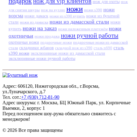
подарок
нож для vip клиентов
нож для охоты
нож
ножи
ножи
для снятия шкуры
нож на кухню
ножи s390
ворсма
ножи дамаск
ножи из s390 купить
ножи из булатной
ножи из дамасской стали
стали
ножи из дамаска
ножи
ножи на заказ
ножи
купить
ножи наложенным платежём
ножи ручной работы
охотничьи
ножи продажа
охотничьи ножи
подарочные ножи
подарочные ножи из дамасской
сталь
стали
складники жбанов
складной нож из s390
сталь n690
s390 ножи
эксклюзивные ножи из дамасской стали
эксклюзивные ножи ручной работы
Адрес: 606120, Нижегородская обл., г.Ворсма,
ул.Луначарского, д.7
Тел. сот.:
+7 (930) 712-81-90
Адрес шоурума: г. Москва, БЦ Южный Парк, ул. Кирпичные
Выемки, 2, корпус 1
Перед посещением шоу-рума обязательно свяжитесь с
менеджером!
© 2026 Все права защищены