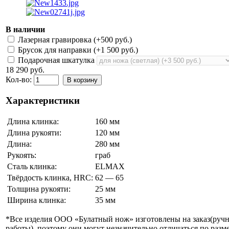
В наличии
Лазерная гравировка (+
500 руб.
)
Брусок для направки (+
1 500 руб.
)
Подарочная шкатулка
18 290 руб.
Кол-во:
В корзину
Характеристики
Длина клинка:
160 мм
Длина рукояти:
120 мм
Длина:
280 мм
Рукоять:
граб
Сталь клинка:
ELMAX
Твёрдость клинка, HRC:
62 — 65
Толщина рукояти:
25 мм
Ширина клинка:
35 мм
*Все изделия ООО «Булатный нож» изготовлены на заказ(руч
работы), поэтому они могут незначительно отличаться по разме