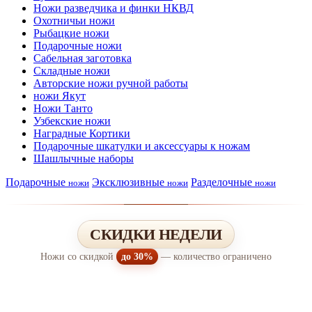
Ножи разведчика и финки НКВД
Охотничьи ножи
Рыбацкие ножи
Подарочные ножи
Сабельная заготовка
Складные ножи
Авторские ножи ручной работы
ножи Якут
Ножи Танто
Узбекские ножи
Наградные Кортики
Подарочные шкатулки и аксессуары к ножам
Шашлычные наборы
Подарочные
Эксклюзивные
Разделочные
ножи
ножи
ножи
СКИДКИ НЕДЕЛИ
Ножи со скидкой
до 30%
— количество ограничено