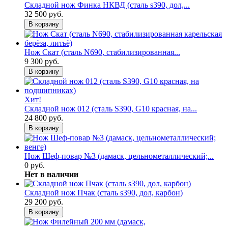
Складной нож Финка НКВД (сталь s390, дол,...
32 500 руб.
В корзину
Нож Скат (сталь N690, стабилизированная...
9 300 руб.
В корзину
Хит!
Складной нож 012 (сталь S390, G10 красная, на...
24 800 руб.
В корзину
Нож Шеф-повар №3 (дамаск, цельнометаллический;...
0 руб.
Нет в наличии
Складной нож Пчак (сталь s390, дол, карбон)
29 200 руб.
В корзину