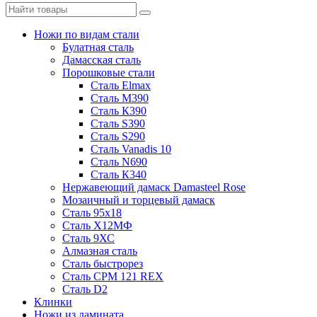
Ножи по видам стали
Булатная сталь
Дамасская сталь
Порошковые стали
Сталь Elmax
Сталь М390
Сталь К390
Сталь S390
Сталь S290
Сталь Vanadis 10
Сталь N690
Сталь К340
Нержавеющий дамаск Damasteel Rose
Мозаичный и торцевый дамаск
Сталь 95х18
Сталь Х12МФ
Сталь 9ХС
Алмазная сталь
Сталь быстрорез
Сталь CPM 121 REX
Сталь D2
Клинки
Ножи из ламината