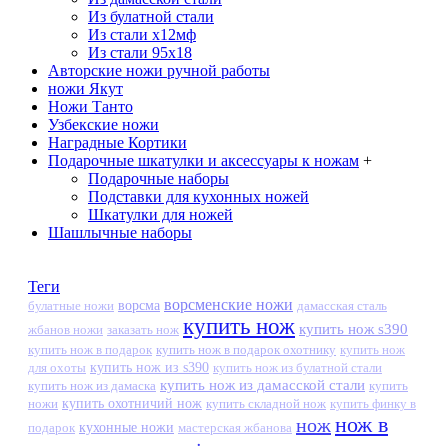
Из булатной стали
Из стали х12мф
Из стали 95х18
Авторские ножи ручной работы
ножи Якут
Ножи Танто
Узбекские ножи
Наградные Кортики
Подарочные шкатулки и аксессуары к ножам
+
Подарочные наборы
Подставки для кухонных ножей
Шкатулки для ножей
Шашлычные наборы
Теги
ворсменские ножи
ворсма
дамасская сталь
булатные ножи
купить нож
купить нож s390
жбанов ножи
заказать нож
купить нож в подарок
купить нож в подарок охотнику
купить нож
купить нож из s390
для охоты
купить нож из булатной стали
купить нож из дамасской стали
купить нож из дамаска
купить
ножи
купить охотничий нож
купить складной нож
купить финку в
нож в
нож
кухонные ножи
подарок
мастерская жбанова