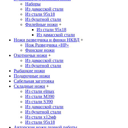
Наборы
Из дамасской стали
Из стали 95х18
Из булатной стали
Филейные ножи
+
Из стали 95х18
Из дамасской стали
Ножи разведчика и финки НКВД
+
Нож Разведчика «НР»
Финские ножи
Охотничьи ножи
+
Из дамасской стали
Из булатной стали
Рыбацкие ножи
Подарочные ножи
Сабельная заготовка
Складные ножи
+
Из стали elmax
Из стали М390
Из стали S390
Из дамасской стали
Из булатной стали
Из стали х12мф
Из стали 95х18
Авторские ножи ручной работы