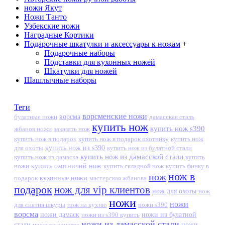
ножи Якут
Ножи Танто
Узбекские ножи
Наградные Кортики
Подарочные шкатулки и аксессуары к ножам
+
Подарочные наборы
Подставки для кухонных ножей
Шкатулки для ножей
Шашлычные наборы
Теги
ворсменские ножи
ворсма
дамасская сталь
булатные ножи
купить нож
купить нож s390
жбанов ножи
заказать нож
купить нож в подарок
купить нож в подарок охотнику
купить нож
купить нож из s390
для охоты
купить нож из булатной стали
купить нож из дамасской стали
купить нож из дамаска
купить
ножи
купить охотничий нож
купить складной нож
купить финку в
нож в
нож
кухонные ножи
подарок
мастерская жбанова
подарок
нож для vip клиентов
нож для охоты
нож
ножи
ножи
для снятия шкуры
нож на кухню
ножи s390
ворсма
ножи дамаск
ножи из s390 купить
ножи из булатной
ножи из дамасской стали
стали
ножи из дамаска
ножи