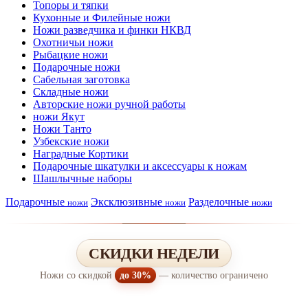
Топоры и тяпки
Кухонные и Филейные ножи
Ножи разведчика и финки НКВД
Охотничьи ножи
Рыбацкие ножи
Подарочные ножи
Сабельная заготовка
Складные ножи
Авторские ножи ручной работы
ножи Якут
Ножи Танто
Узбекские ножи
Наградные Кортики
Подарочные шкатулки и аксессуары к ножам
Шашлычные наборы
Подарочные
Эксклюзивные
Разделочные
ножи
ножи
ножи
СКИДКИ НЕДЕЛИ
Ножи со скидкой
до 30%
— количество ограничено