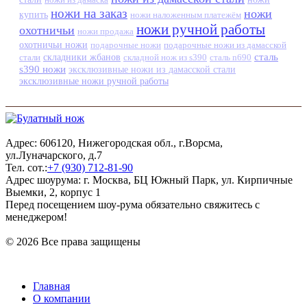
ножи на заказ
ножи
купить
ножи наложенным платежём
ножи ручной работы
охотничьи
ножи продажа
охотничьи ножи
подарочные ножи
подарочные ножи из дамасской
сталь
стали
складники жбанов
складной нож из s390
сталь n690
s390 ножи
эксклюзивные ножи из дамасской стали
эксклюзивные ножи ручной работы
Адрес: 606120, Нижегородская обл., г.Ворсма,
ул.Луначарского, д.7
Тел. сот.:
+7 (930) 712-81-90
Адрес шоурума: г. Москва, БЦ Южный Парк, ул. Кирпичные
Выемки, 2, корпус 1
Перед посещением шоу-рума обязательно свяжитесь с
менеджером!
© 2026 Все права защищены
Главная
О компании