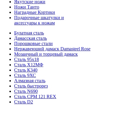
Якутские ножи
Ножи Танто
Наградные Кортики
Подарочные шкатулки и
аксессуары к ножам
Булатная сталь
Дамасская сталь
Порошковые стали
Нержавеющий дамаск Damasteel Rose
Мозаичный и торцевый дамаск
Сталь 95х18
Сталь Х12МФ
Сталь К340
Сталь 9ХС
Алмазная сталь
Сталь быстрорез
Сталь N690
Сталь CPM 121 REX
Сталь D2