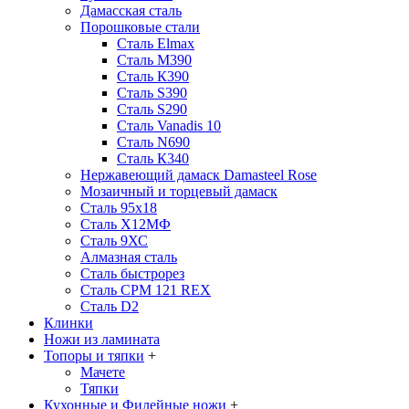
Дамасская сталь
Порошковые стали
Сталь Elmax
Сталь М390
Сталь К390
Сталь S390
Сталь S290
Сталь Vanadis 10
Сталь N690
Сталь К340
Нержавеющий дамаск Damasteel Rose
Мозаичный и торцевый дамаск
Сталь 95х18
Сталь Х12МФ
Сталь 9ХС
Алмазная сталь
Сталь быстрорез
Сталь CPM 121 REX
Сталь D2
Клинки
Ножи из ламината
Топоры и тяпки
+
Мачете
Тяпки
Кухонные и Филейные ножи
+